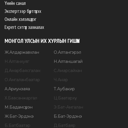
Үнийн санал
Экспертээр бүртгүүлэх
Онлайн хэлэлцүүлэг
Expert сэтгүүл захиалах
МОНГОЛ УЛСЫН ИХ ХУРЛЫН ГИШҮҮН
Ж
.
Алдаржавхлан
О
.
Алтангэрэл
Н
.
Алтанхуяг
Н
.
Алтаншагай
Д
.
Амарбаясгалан
С
.
Амарсайхан
О
.
Амгаланбаатар
Ч
.
Анар
А
.
Ариунзаяа
Т
.
Аубакир
Х
.
Баасанжаргал
Ц
.
Баатархүү
М
.
Бадамсүрэн
Э
.
Бат-Амгалан
Ж
.
Бат-Эрдэнэ
Б
.
Бат-Эрдэнэ
Б
.
Батбаатар
Д
.
Батбаяр