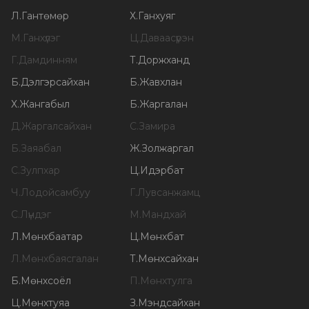
Л
.
Гантөмөр
Х
.
Ганхуяг
М
.
Ганхүлэг
Ц
.
Даваасүрэн
Г
.
Дамдинням
Т
.
Доржханд
Б
.
Дэлгэрсайхан
Б
.
Жавхлан
Х
.
Жангабыл
Б
.
Жаргалан
Д
.
Жаргалсайхан
С
.
Замира
Б
.
Заяабал
Ж
.
Золжаргал
С
.
Зулпхар
Ц
.
Идэрбат
Ч
.
Лодойсамбуу
Г
.
Лувсанжамц
С
.
Лүндэг
М
.
Мандхай
Л
.
Мөнхбаатар
Ц
.
Мөнхбат
Л
.
Мөнхбаясгалан
Т
.
Мөнхсайхан
Б
.
Мөнхсоёл
П
.
Мөнхтулга
Ц
.
Мөнхтуяа
З
.
Мэндсайхан