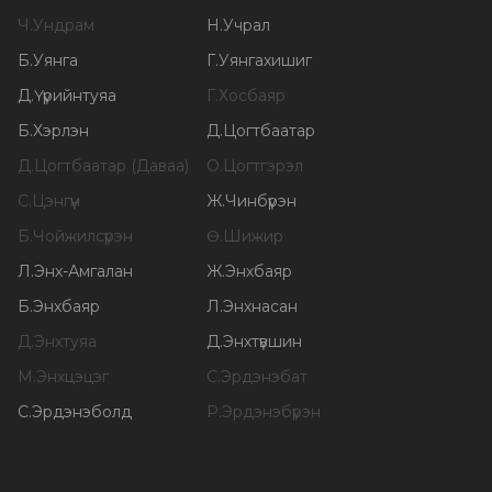
Ч
.
Ундрам
Н
.
Учрал
Б
.
Уянга
Г
.
Уянгахишиг
Д
.
Үүрийнтуяа
Г
.
Хосбаяр
Б
.
Хэрлэн
Д
.
Цогтбаатар
Д
.
Цогтбаатар (Даваа)
О
.
Цогтгэрэл
С
.
Цэнгүүн
Ж
.
Чинбүрэн
Б
.
Чойжилсүрэн
Ө
.
Шижир
Л
.
Энх-Амгалан
Ж
.
Энхбаяр
Б
.
Энхбаяр
Л
.
Энхнасан
Д
.
Энхтуяа
Д
.
Энхтүвшин
М
.
Энхцэцэг
С
.
Эрдэнэбат
С
.
Эрдэнэболд
Р
.
Эрдэнэбүрэн