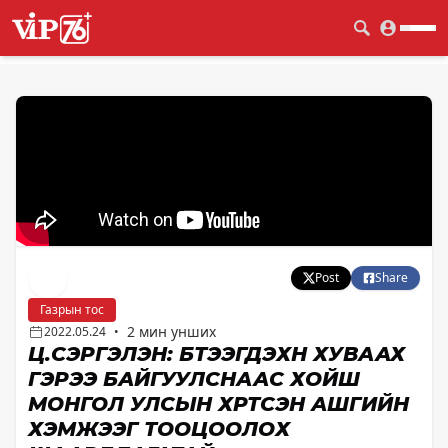
Post
Share
Газрын тос
2 мин унших
2022.05.24
•
Ц.СЭРГЭЛЭН: БҮТЭЭГДЭХҮҮН ХУВААХ
ГЭРЭЭ БАЙГУУЛСНААС ХОЙШ
МОНГОЛ УЛСЫН ХҮРТСЭН АШГИЙН
ХЭМЖЭЭГ ТООЦООЛОХ