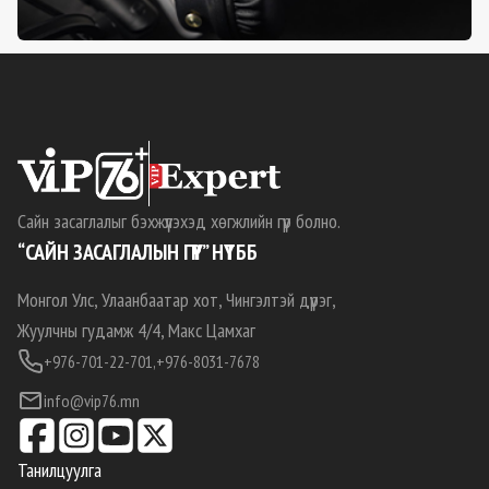
Сайн засаглалыг бэхжүүлэхэд хөгжлийн гүүр болно.
“САЙН ЗАСАГЛАЛЫН ГҮҮР” НҮТББ
Монгол Улс, Улаанбаатар хот, Чингэлтэй дүүрэг,
Жуулчны гудамж 4/4, Макс Цамхаг
+976-701-22-701,
+976-8031-7678
info@vip76.mn
Танилцуулга