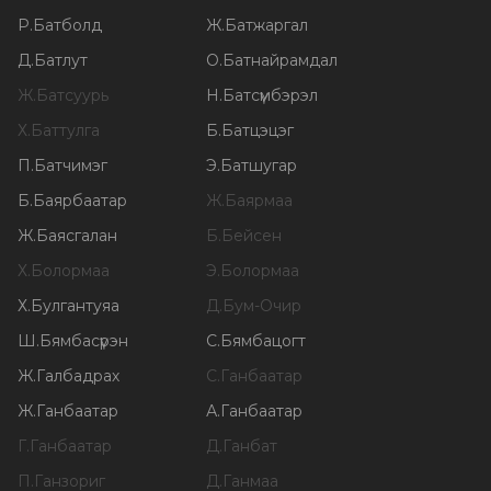
Р
.
Батболд
Ж
.
Батжаргал
Д
.
Батлут
О
.
Батнайрамдал
Ж
.
Батсуурь
Н
.
Батсүмбэрэл
Х
.
Баттулга
Б
.
Батцэцэг
П
.
Батчимэг
Э
.
Батшугар
Б
.
Баярбаатар
Ж
.
Баярмаа
Ж
.
Баясгалан
Б
.
Бейсен
Х
.
Болормаа
Э
.
Болормаа
Х
.
Булгантуяа
Д
.
Бум-Очир
Ш
.
Бямбасүрэн
С
.
Бямбацогт
Ж
.
Галбадрах
С
.
Ганбаатар
Ж
.
Ганбаатар
А
.
Ганбаатар
Г
.
Ганбаатар
Д
.
Ганбат
П
.
Ганзориг
Д
.
Ганмаа