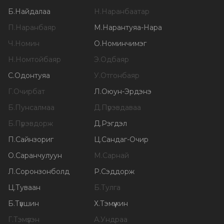
Б
.
Найдалаа
Н
.
Наранбаатар
П
.
Наранбаяр
М
.
Нарантуяа-Нара
Ч
.
Номин
О
.
Номинчимэг
Н
.
Номтойбаяр
Э
.
Одбаяр
С
.
Одонтуяа
У
.
Отгонбаяр
Г
.
Очирбат
Л
.
Оюун-Эрдэнэ
Б
.
Пунсалмаа
Д
.
Пүрэвдаваа
Б
.
Пүрэвдорж
Д
.
Рэгдэл
П
.
Сайнзориг
Ц
.
Сандаг-Очир
О
.
Саранчулуун
М
.
Сарнай
Л
.
Соронзонболд
Р
.
Сэддорж
Ц
.
Туваан
Б
.
Тулга
Б
.
Түвшин
Х
.
Тэмүүжин
Г
.
Тэмүүлэн
А
.
Ундраа