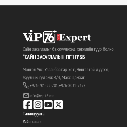
Сайн засаглалыг бэхжүүлэхэд хөгжлийн гүүр болно.
“САЙН ЗАСАГЛАЛЫН ГҮҮР” НҮТББ
Монгол Улс, Улаанбаатар хот, Чингэлтэй дүүрэг,
Жуулчны гудамж 4/4, Макс Цамхаг
+976-701-22-701,
+976-8031-7678
info@vip76.mn
Танилцуулга
Үнийн санал