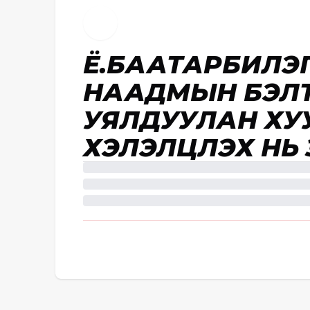
Ё.БААТАРБИЛЭГ
НААДМЫН БЭЛ
УЯЛДУУЛАН ХУ
ХЭЛЭЛЦҮҮЛЭХ НЬ 