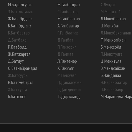
М
.
Бадамсүрэн
Ж
.
Галбадрах
С
.
Лүндэг
Э
.
Бат-Амгалан
С
.
Ганбаатар
М
.
Мандхай
Ж
.
Бат-Эрдэнэ
Ж
.
Ганбаатар
Л
.
Мөнхбаатар
Б
.
Бат-Эрдэнэ
А
.
Ганбаатар
Ц
.
Мөнхбат
Б
.
Батбаатар
Г
.
Ганбаатар
Л
.
Мөнхбаясгалан
Д
.
Батбаяр
Д
.
Ганбат
Т
.
Мөнхсайхан
Р
.
Батболд
П
.
Ганзориг
Б
.
Мөнхсоёл
Ж
.
Батжаргал
Д
.
Ганмаа
П
.
Мөнхтулга
Д
.
Батлут
Л
.
Гантөмөр
Ц
.
Мөнхтуяа
О
.
Батнайрамдал
Х
.
Ганхуяг
З
.
Мэндсайхан
Ж
.
Батсуурь
М
.
Ганхүлэг
Б
.
Найдалаа
Н
.
Батсүмбэрэл
Ц
.
Даваасүрэн
Н
.
Наранбаатар
Х
.
Баттулга
Г
.
Дамдинням
П
.
Наранбаяр
Б
.
Батцэцэг
Т
.
Доржханд
М
.
Нарантуяа-Нар