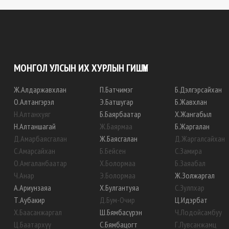
МОНГОЛ УЛСЫН ИХ ХУРЛЫН ГИШҮҮН
Ж
.
Алдаржавхлан
П
.
Батчимэг
Б
.
Дэлгэрсайхан
О
.
Алтангэрэл
Э
.
Батшугар
Б
.
Жавхлан
Н
.
Алтанхуяг
Б
.
Баярбаатар
Х
.
Жангабыл
Н
.
Алтаншагай
Ж
.
Баярмаа
Б
.
Жаргалан
Д
.
Амарбаясгалан
Ж
.
Баясгалан
Д
.
Жаргалсайхан
С
.
Амарсайхан
Б
.
Бейсен
С
.
Замира
О
.
Амгаланбаатар
Х
.
Болормаа
Б
.
Заяабал
Ч
.
Анар
Э
.
Болормаа
Ж
.
Золжаргал
А
.
Ариунзаяа
Х
.
Булгантуяа
С
.
Зулпхар
Т
.
Аубакир
Д
.
Бум-Очир
Ц
.
Идэрбат
Х
.
Баасанжаргал
Ш
.
Бямбасүрэн
Ч
.
Лодойсамбуу
Ц
.
Баатархүү
С
.
Бямбацогт
Г
.
Лувсанжамц