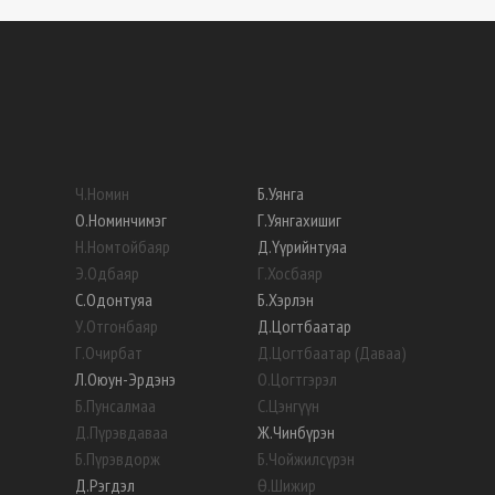
Ч
.
Номин
Б
.
Уянга
О
.
Номинчимэг
Г
.
Уянгахишиг
Н
.
Номтойбаяр
Д
.
Үүрийнтуяа
Э
.
Одбаяр
Г
.
Хосбаяр
С
.
Одонтуяа
Б
.
Хэрлэн
У
.
Отгонбаяр
Д
.
Цогтбаатар
Г
.
Очирбат
Д
.
Цогтбаатар (Даваа)
Л
.
Оюун-Эрдэнэ
О
.
Цогтгэрэл
Б
.
Пунсалмаа
С
.
Цэнгүүн
Д
.
Пүрэвдаваа
Ж
.
Чинбүрэн
Б
.
Пүрэвдорж
Б
.
Чойжилсүрэн
Д
.
Рэгдэл
Ө
.
Шижир