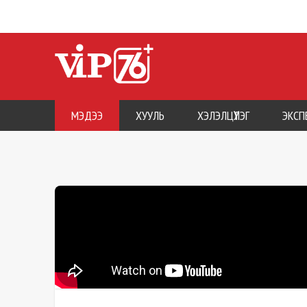
МЭДЭЭ
ХУУЛЬ
ХЭЛЭЛЦҮҮЛЭГ
ЭКСП