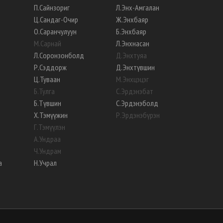
П
.
Сайнзориг
Л
.
Энх-Амгалан
Ц
.
Сандаг-Очир
Ж
.
Энхбаяр
О
.
Саранчулуун
Б
.
Энхбаяр
М
.
Сарнай
Л
.
Энхнасан
Л
.
Соронзонболд
Д
.
Энхтуяа
Р
.
Сэддорж
Д
.
Энхтүвшин
Ц
.
Туваан
М
.
Энхцэцэг
Б
.
Тулга
С
.
Эрдэнэбат
Б
.
Түвшин
С
.
Эрдэнэболд
Х
.
Тэмүүжин
Р
.
Эрдэнэбүрэн
Г
.
Тэмүүлэн
А
.
Ундраа
Ч
.
Ундрам
а
Н
.
Учрал