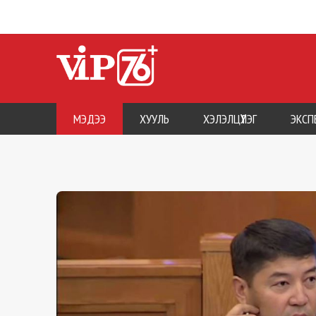
МЭДЭЭ
ХУУЛЬ
ХЭЛЭЛЦҮҮЛЭГ
ЭКСП