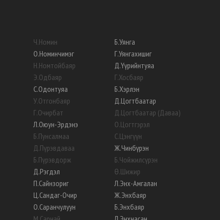
Ч
.
Номин
Б
.
Уянга
О
.
Номинчимэг
Г
.
Уянгахишиг
Н
.
Номтойбаяр
Д
.
Үүрийнтуяа
Э
.
Одбаяр
Г
.
Хосбаяр
С
.
Одонтуяа
Б
.
Хэрлэн
У
.
Отгонбаяр
Д
.
Цогтбаатар
Г
.
Очирбат
Д
.
Цогтбаатар (Даваа)
Л
.
Оюун-Эрдэнэ
О
.
Цогтгэрэл
Б
.
Пунсалмаа
С
.
Цэнгүүн
Д
.
Пүрэвдаваа
Ж
.
Чинбүрэн
Б
.
Пүрэвдорж
Б
.
Чойжилсүрэн
Д
.
Рэгдэл
Ө
.
Шижир
П
.
Сайнзориг
Л
.
Энх-Амгалан
Ц
.
Сандаг-Очир
Ж
.
Энхбаяр
О
.
Саранчулуун
Б
.
Энхбаяр
М
.
Сарнай
Л
.
Энхнасан