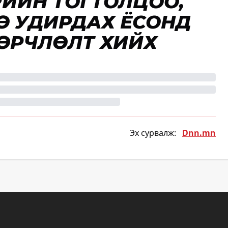
РИЙН ТОГТОЛЦОО,
Ө УДИРДАХ ЁСОНД
ӨӨРЧЛӨЛТ ХИЙХ
Эх сурвалж:
Dnn.mn