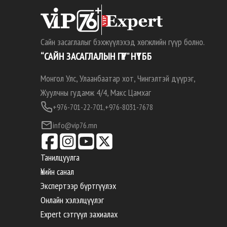
Сайн засаглалыг бэхжүүлэхэд хөгжлийн гүүр болно.
“САЙН ЗАСАГЛАЛЫН ГҮҮР” НҮТББ
Монгол Улс, Улаанбаатар хот, Чингэлтэй дүүрэг,
Жуулчны гудамж 4/4, Макс Цамхаг
+976-701-22-701,
+976-8031-7678
info@vip76.mn
Танилцуулга
Үнийн санал
Экспертээр бүртгүүлэх
Онлайн хэлэлцүүлэг
Expert сэтгүүл захиалах