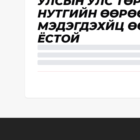
УЛСЫН УЛС ТӨ
НУТГИЙН ӨӨРӨ
МЭДЭГДЭХҮЙЦ 
ЁСТОЙ