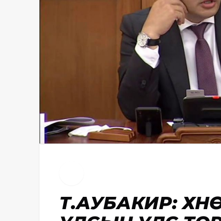
Т.АУБАКИР: ҮХ