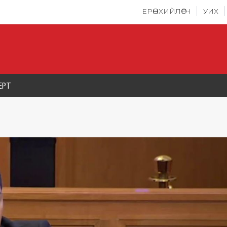
ЕРӨНХИЙЛӨГЧ
УИХ
ЕРТ