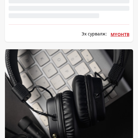
Эх сурвалж:
МҮОНТВ