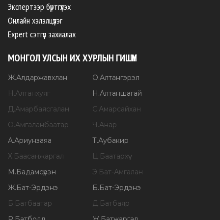
Экспертээр бүртгүүлэх
Онлайн хэлэлцүүлэг
Expert сэтгүүл захиалах
МОНГОЛ УЛСЫН ИХ ХУРЛЫН ГИШҮҮН
Ж
.
Алдаржавхлан
О
.
Алтангэрэл
Н
.
Алтанхуяг
Н
.
Алтаншагай
Д
.
Амарбаясгалан
С
.
Амарсайхан
О
.
Амгаланбаатар
Ч
.
Анар
А
.
Ариунзаяа
Т
.
Аубакир
Х
.
Баасанжаргал
Ц
.
Баатархүү
М
.
Бадамсүрэн
Э
.
Бат-Амгалан
Ж
.
Бат-Эрдэнэ
Б
.
Бат-Эрдэнэ
Б
.
Батбаатар
Д
.
Батбаяр
Р
.
Батболд
Ж
.
Батжаргал