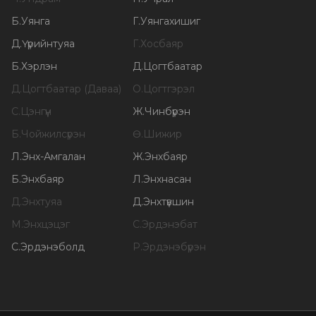
Б
.
Уянга
Г
.
Уянгахишиг
Д
.
Үүрийнтуяа
Г
.
Хосбаяр
Б
.
Хэрлэн
Д
.
Цогтбаатар
Д
.
Цогтбаатар (Даваа)
О
.
Цогтгэрэл
С
.
Цэнгүүн
Ж
.
Чинбүрэн
Б
.
Чойжилсүрэн
Ө
.
Шижир
Л
.
Энх-Амгалан
Ж
.
Энхбаяр
Б
.
Энхбаяр
Л
.
Энхнасан
Д
.
Энхтуяа
Д
.
Энхтүвшин
М
.
Энхцэцэг
С
.
Эрдэнэбат
С
.
Эрдэнэболд
Р
.
Эрдэнэбүрэн