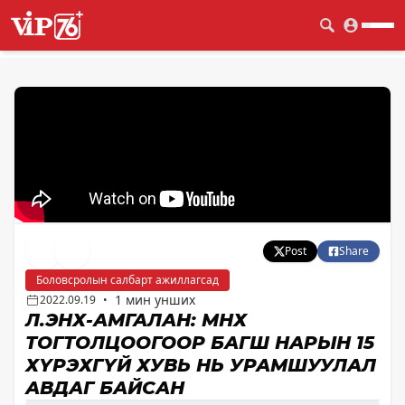
Post
Share
Боловсролын салбарт ажиллагсад
1 мин унших
2022.09.19
•
Л.ЭНХ-АМГАЛАН: ӨМНӨХ
ТОГТОЛЦООГООР БАГШ НАРЫН 15
ХҮРЭХГҮЙ ХУВЬ НЬ УРАМШУУЛАЛ
АВДАГ БАЙСАН