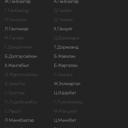
Ж
.
Ганбаатар
А
.
Ганбаатар
Г
.
Ганбаатар
Д
.
Ганбат
П
.
Ганзориг
Д
.
Ганмаа
Л
.
Гантөмөр
Х
.
Ганхуяг
М
.
Ганхүлэг
Ц
.
Даваасүрэн
Г
.
Дамдинням
Т
.
Доржханд
Б
.
Дэлгэрсайхан
Б
.
Жавхлан
Х
.
Жангабыл
Б
.
Жаргалан
Д
.
Жаргалсайхан
С
.
Замира
Б
.
Заяабал
Ж
.
Золжаргал
С
.
Зулпхар
Ц
.
Идэрбат
Ч
.
Лодойсамбуу
Г
.
Лувсанжамц
С
.
Лүндэг
М
.
Мандхай
Л
.
Мөнхбаатар
Ц
.
Мөнхбат