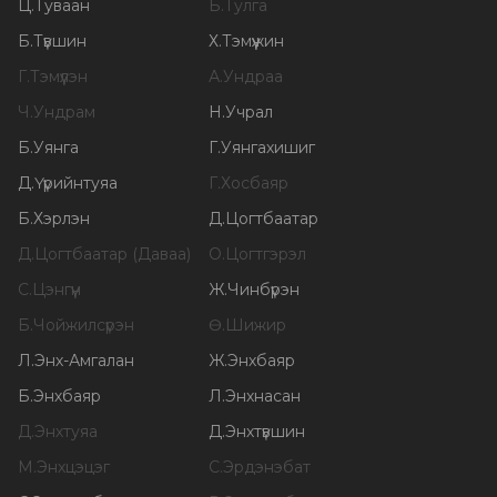
Ц
.
Туваан
Б
.
Тулга
Б
.
Түвшин
Х
.
Тэмүүжин
Г
.
Тэмүүлэн
А
.
Ундраа
Ч
.
Ундрам
Н
.
Учрал
Б
.
Уянга
Г
.
Уянгахишиг
Д
.
Үүрийнтуяа
Г
.
Хосбаяр
Б
.
Хэрлэн
Д
.
Цогтбаатар
Д
.
Цогтбаатар (Даваа)
О
.
Цогтгэрэл
С
.
Цэнгүүн
Ж
.
Чинбүрэн
Б
.
Чойжилсүрэн
Ө
.
Шижир
Л
.
Энх-Амгалан
Ж
.
Энхбаяр
Б
.
Энхбаяр
Л
.
Энхнасан
Д
.
Энхтуяа
Д
.
Энхтүвшин
М
.
Энхцэцэг
С
.
Эрдэнэбат