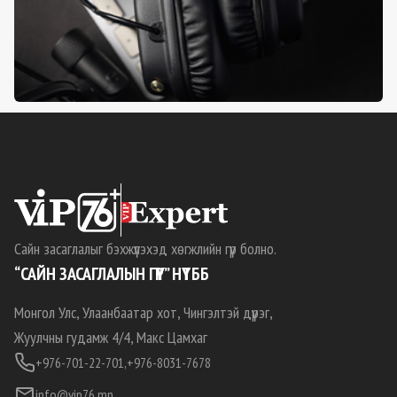
Сайн засаглалыг бэхжүүлэхэд хөгжлийн гүүр болно.
“САЙН ЗАСАГЛАЛЫН ГҮҮР” НҮТББ
Монгол Улс, Улаанбаатар хот, Чингэлтэй дүүрэг,
Жуулчны гудамж 4/4, Макс Цамхаг
+976-701-22-701,
+976-8031-7678
info@vip76.mn