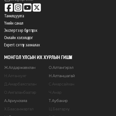
Танилцуулга
Үнийн санал
Экспертээр бүртгүүлэх
Онлайн хэлэлцүүлэг
Expert сэтгүүл захиалах
МОНГОЛ УЛСЫН ИХ ХУРЛЫН ГИШҮҮН
Ж
.
Алдаржавхлан
О
.
Алтангэрэл
Н
.
Алтанхуяг
Н
.
Алтаншагай
Д
.
Амарбаясгалан
С
.
Амарсайхан
О
.
Амгаланбаатар
Ч
.
Анар
А
.
Ариунзаяа
Т
.
Аубакир
Х
.
Баасанжаргал
Ц
.
Баатархүү