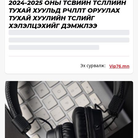
2024-2025 ОНЫ ТӨСВИЙН ТӨСӨӨЛЛИЙН
ТУХАЙ ХУУЛЬД ӨӨРЧЛӨЛТ ОРУУЛАХ
ТУХАЙ ХУУЛИЙН ТӨСЛИЙГ
ХЭЛЭЛЦЭХИЙГ ДЭМЖЛЭЭ
Эх сурвалж:
Vip76.mn