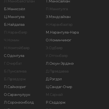
Л
.
Мөнхбаясгалан
Т
.
Мөнхсайхан
Б
.
Мөнхсоёл
П
.
Мөнхтулга
Ц
.
Мөнхтуяа
З
.
Мэндсайхан
Б
.
Найдалаа
Н
.
Наранбаатар
П
.
Наранбаяр
М
.
Нарантуяа-Нара
Ч
.
Номин
О
.
Номинчимэг
Н
.
Номтойбаяр
Э
.
Одбаяр
С
.
Одонтуяа
У
.
Отгонбаяр
Г
.
Очирбат
Л
.
Оюун-Эрдэнэ
Б
.
Пунсалмаа
Д
.
Пүрэвдаваа
Б
.
Пүрэвдорж
Д
.
Рэгдэл
П
.
Сайнзориг
Ц
.
Сандаг-Очир
О
.
Саранчулуун
М
.
Сарнай
Л
.
Соронзонболд
Р
.
Сэддорж