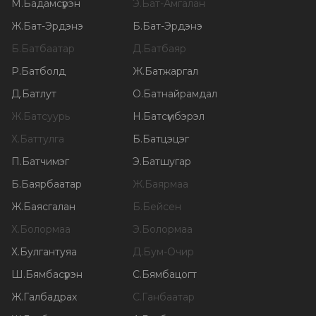
М
.
Бадамсүрэн
Э
.
Бат-Амгалан
Ж
.
Бат-Эрдэнэ
Б
.
Бат-Эрдэнэ
Б
.
Батбаатар
Д
.
Батбаяр
Р
.
Батболд
Ж
.
Батжаргал
Д
.
Батлут
О
.
Батнайрамдал
Ж
.
Батсуурь
Н
.
Батсүмбэрэл
Х
.
Баттулга
Б
.
Батцэцэг
П
.
Батчимэг
Э
.
Батшугар
Б
.
Баярбаатар
Ж
.
Баярмаа
Ж
.
Баясгалан
Б
.
Бейсен
Х
.
Болормаа
Э
.
Болормаа
Х
.
Булгантуяа
Д
.
Бум-Очир
Ш
.
Бямбасүрэн
С
.
Бямбацогт
Ж
.
Галбадрах
С
.
Ганбаатар