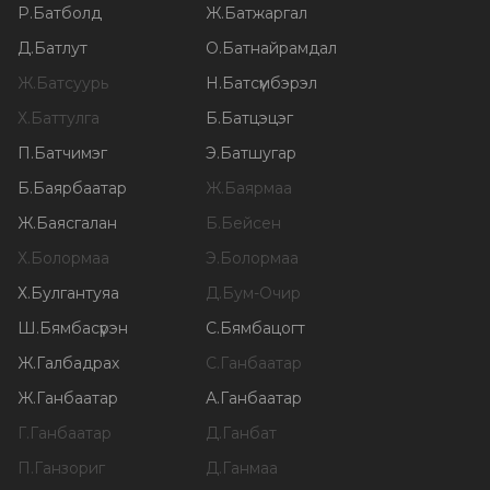
Р
.
Батболд
Ж
.
Батжаргал
Д
.
Батлут
О
.
Батнайрамдал
Ж
.
Батсуурь
Н
.
Батсүмбэрэл
Х
.
Баттулга
Б
.
Батцэцэг
П
.
Батчимэг
Э
.
Батшугар
Б
.
Баярбаатар
Ж
.
Баярмаа
Ж
.
Баясгалан
Б
.
Бейсен
Х
.
Болормаа
Э
.
Болормаа
Х
.
Булгантуяа
Д
.
Бум-Очир
Ш
.
Бямбасүрэн
С
.
Бямбацогт
Ж
.
Галбадрах
С
.
Ганбаатар
Ж
.
Ганбаатар
А
.
Ганбаатар
Г
.
Ганбаатар
Д
.
Ганбат
П
.
Ганзориг
Д
.
Ганмаа