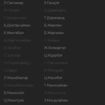
Л
.
Гантөмөр
Х
.
Ганхуяг
М
.
Ганхүлэг
Ц
.
Даваасүрэн
Г
.
Дамдинням
Т
.
Доржханд
Б
.
Дэлгэрсайхан
Б
.
Жавхлан
Х
.
Жангабыл
Б
.
Жаргалан
Д
.
Жаргалсайхан
С
.
Замира
Б
.
Заяабал
Ж
.
Золжаргал
С
.
Зулпхар
Ц
.
Идэрбат
Ч
.
Лодойсамбуу
Г
.
Лувсанжамц
С
.
Лүндэг
М
.
Мандхай
Л
.
Мөнхбаатар
Ц
.
Мөнхбат
Л
.
Мөнхбаясгалан
Т
.
Мөнхсайхан
Б
.
Мөнхсоёл
П
.
Мөнхтулга
Ц
.
Мөнхтуяа
З
.
Мэндсайхан