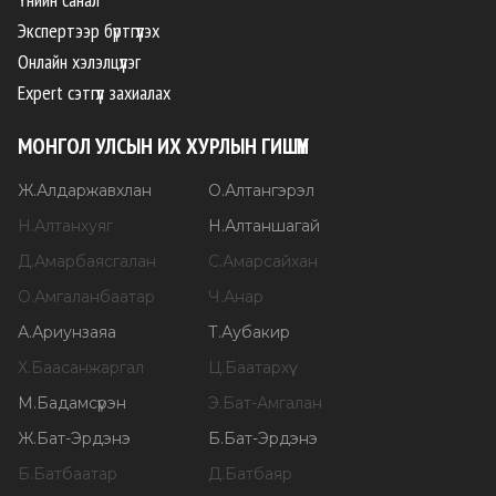
Экспертээр бүртгүүлэх
Онлайн хэлэлцүүлэг
Expert сэтгүүл захиалах
МОНГОЛ УЛСЫН ИХ ХУРЛЫН ГИШҮҮН
Ж
.
Алдаржавхлан
О
.
Алтангэрэл
Н
.
Алтанхуяг
Н
.
Алтаншагай
Д
.
Амарбаясгалан
С
.
Амарсайхан
О
.
Амгаланбаатар
Ч
.
Анар
А
.
Ариунзаяа
Т
.
Аубакир
Х
.
Баасанжаргал
Ц
.
Баатархүү
М
.
Бадамсүрэн
Э
.
Бат-Амгалан
Ж
.
Бат-Эрдэнэ
Б
.
Бат-Эрдэнэ
Б
.
Батбаатар
Д
.
Батбаяр