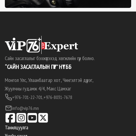
Сайн засаглалыг бэхжүүлэхэд хөгжлийн гүүр болно.
“САЙН ЗАСАГЛАЛЫН ГҮҮР” НҮТББ
Монгол Улс, Улаанбаатар хот, Чингэлтэй дүүрэг,
Жуулчны гудамж 4/4, Макс Цамхаг
+976-701-22-701,
+976-8031-7678
info@vip76.mn
Танилцуулга
Үнийн санал