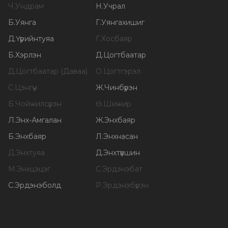
Ч
.
Ундрам
Н
.
Учрал
Б
.
Уянга
Г
.
Уянгахишиг
Д
.
Үүрийнтуяа
Г
.
Хосбаяр
Б
.
Хэрлэн
Д
.
Цогтбаатар
Д
.
Цогтбаатар (Даваа)
О
.
Цогтгэрэл
С
.
Цэнгүүн
Ж
.
Чинбүрэн
Б
.
Чойжилсүрэн
Ө
.
Шижир
Л
.
Энх-Амгалан
Ж
.
Энхбаяр
Б
.
Энхбаяр
Л
.
Энхнасан
Д
.
Энхтуяа
Д
.
Энхтүвшин
М
.
Энхцэцэг
С
.
Эрдэнэбат
С
.
Эрдэнэболд
Р
.
Эрдэнэбүрэн