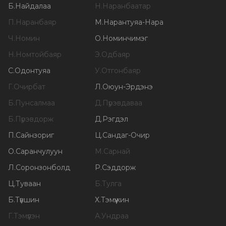
Б
.
Найдалаа
Н
.
Наранбаатар
П
.
Наранбаяр
М
.
Нарантуяа-Нара
Ч
.
Номин
О
.
Номинчимэг
Н
.
Номтойбаяр
Э
.
Одбаяр
С
.
Одонтуяа
У
.
Отгонбаяр
Г
.
Очирбат
Л
.
Оюун-Эрдэнэ
Б
.
Пунсалмаа
Д
.
Пүрэвдаваа
Б
.
Пүрэвдорж
Д
.
Рэгдэл
П
.
Сайнзориг
Ц
.
Сандаг-Очир
О
.
Саранчулуун
М
.
Сарнай
Л
.
Соронзонболд
Р
.
Сэддорж
Ц
.
Туваан
Б
.
Тулга
Б
.
Түвшин
Х
.
Тэмүүжин
Г
.
Тэмүүлэн
А
.
Ундраа