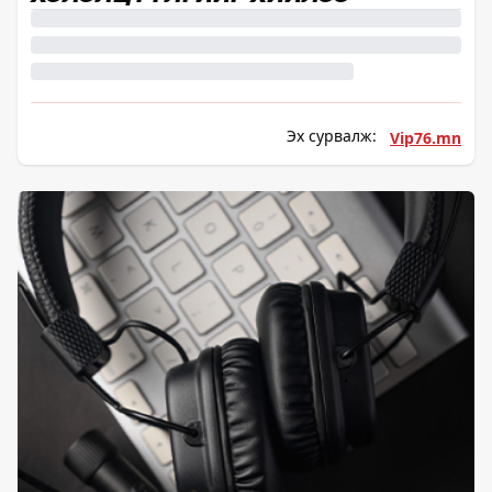
Эх сурвалж:
Vip76.mn