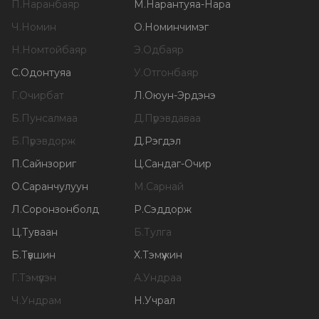
П
.
Наранбаяр
М
.
Нарантуяа-Нара
Ч
.
Номин
О
.
Номинчимэг
Н
.
Номтойбаяр
Э
.
Одбаяр
С
.
Одонтуяа
У
.
Отгонбаяр
Г
.
Очирбат
Л
.
Оюун-Эрдэнэ
Б
.
Пунсалмаа
Д
.
Пүрэвдаваа
Б
.
Пүрэвдорж
Д
.
Рэгдэл
П
.
Сайнзориг
Ц
.
Сандаг-Очир
О
.
Саранчулуун
М
.
Сарнай
Л
.
Соронзонболд
Р
.
Сэддорж
Ц
.
Туваан
Б
.
Тулга
Б
.
Түвшин
Х
.
Тэмүүжин
Г
.
Тэмүүлэн
А
.
Ундраа
Ч
.
Ундрам
Н
.
Учрал