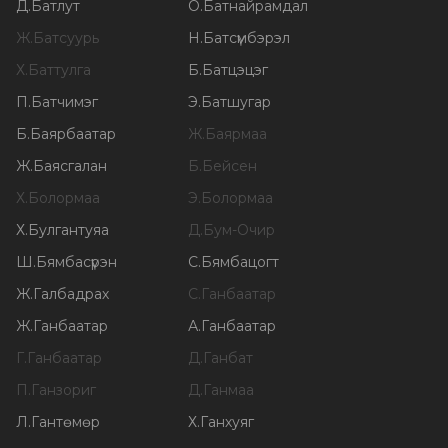
Д
.
Батлут
О
.
Батнайрамдал
Ж
.
Батсуурь
Н
.
Батсүмбэрэл
Х
.
Баттулга
Б
.
Батцэцэг
П
.
Батчимэг
Э
.
Батшугар
Б
.
Баярбаатар
Ж
.
Баярмаа
Ж
.
Баясгалан
Б
.
Бейсен
Х
.
Болормаа
Э
.
Болормаа
Х
.
Булгантуяа
Д
.
Бум-Очир
Ш
.
Бямбасүрэн
С
.
Бямбацогт
Ж
.
Галбадрах
С
.
Ганбаатар
Ж
.
Ганбаатар
А
.
Ганбаатар
Г
.
Ганбаатар
Д
.
Ганбат
П
.
Ганзориг
Д
.
Ганмаа
Л
.
Гантөмөр
Х
.
Ганхуяг