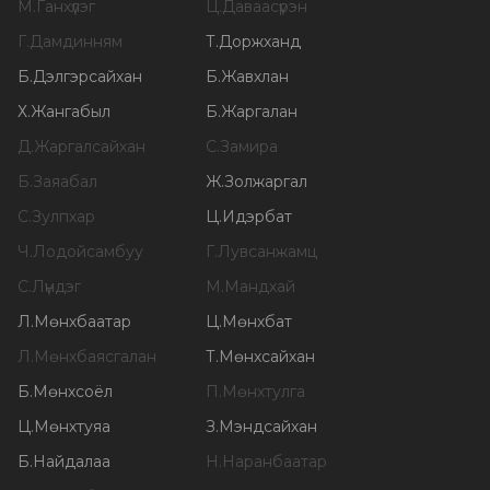
М
.
Ганхүлэг
Ц
.
Даваасүрэн
Г
.
Дамдинням
Т
.
Доржханд
Б
.
Дэлгэрсайхан
Б
.
Жавхлан
Х
.
Жангабыл
Б
.
Жаргалан
Д
.
Жаргалсайхан
С
.
Замира
Б
.
Заяабал
Ж
.
Золжаргал
С
.
Зулпхар
Ц
.
Идэрбат
Ч
.
Лодойсамбуу
Г
.
Лувсанжамц
С
.
Лүндэг
М
.
Мандхай
Л
.
Мөнхбаатар
Ц
.
Мөнхбат
Л
.
Мөнхбаясгалан
Т
.
Мөнхсайхан
Б
.
Мөнхсоёл
П
.
Мөнхтулга
Ц
.
Мөнхтуяа
З
.
Мэндсайхан
Б
.
Найдалаа
Н
.
Наранбаатар