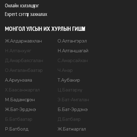
Онлайн хэлэлцүүлэг
Expert сэтгүүл захиалах
МОНГОЛ УЛСЫН ИХ ХУРЛЫН ГИШҮҮН
Ж
.
Алдаржавхлан
О
.
Алтангэрэл
Н
.
Алтанхуяг
Н
.
Алтаншагай
Д
.
Амарбаясгалан
С
.
Амарсайхан
О
.
Амгаланбаатар
Ч
.
Анар
А
.
Ариунзаяа
Т
.
Аубакир
Х
.
Баасанжаргал
Ц
.
Баатархүү
М
.
Бадамсүрэн
Э
.
Бат-Амгалан
Ж
.
Бат-Эрдэнэ
Б
.
Бат-Эрдэнэ
Б
.
Батбаатар
Д
.
Батбаяр
Р
.
Батболд
Ж
.
Батжаргал