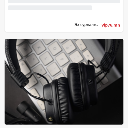
Эх сурвалж:
Vip76.mn