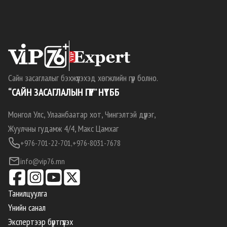
Сайн засаглалыг бэхжүүлэхэд хөгжлийн гүүр болно.
“САЙН ЗАСАГЛАЛЫН ГҮҮР” НҮТББ
Монгол Улс, Улаанбаатар хот, Чингэлтэй дүүрэг,
Жуулчны гудамж 4/4, Макс Цамхаг
+976-701-22-701,
+976-8031-7678
info@vip76.mn
Танилцуулга
Үнийн санал
Экспертээр бүртгүүлэх