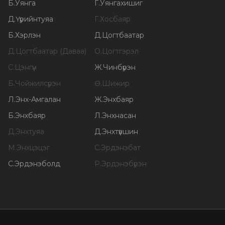
Б
.
Уянга
Г
.
Уянгахишиг
Д
.
Үүрийнтуяа
Г
.
Хосбаяр
Б
.
Хэрлэн
Д
.
Цогтбаатар
Д
.
Цогтбаатар (Даваа)
О
.
Цогтгэрэл
С
.
Цэнгүүн
Ж
.
Чинбүрэн
Б
.
Чойжилсүрэн
Ө
.
Шижир
Л
.
Энх-Амгалан
Ж
.
Энхбаяр
Б
.
Энхбаяр
Л
.
Энхнасан
Д
.
Энхтуяа
Д
.
Энхтүвшин
М
.
Энхцэцэг
С
.
Эрдэнэбат
С
.
Эрдэнэболд
Р
.
Эрдэнэбүрэн