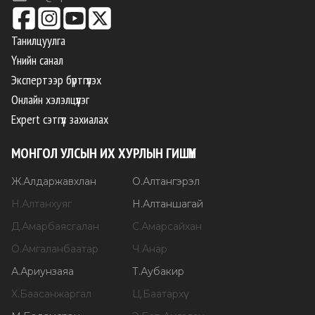
Танилцуулга
Үнийн санал
Экспертээр бүртгүүлэх
Онлайн хэлэлцүүлэг
Expert сэтгүүл захиалах
МОНГОЛ УЛСЫН ИХ ХУРЛЫН ГИШҮҮН
Ж
.
Алдаржавхлан
О
.
Алтангэрэл
Н
.
Алтанхуяг
Н
.
Алтаншагай
Д
.
Амарбаясгалан
С
.
Амарсайхан
О
.
Амгаланбаатар
Ч
.
Анар
А
.
Ариунзаяа
Т
.
Аубакир
Х
.
Баасанжаргал
Ц
.
Баатархүү