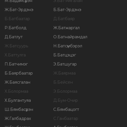
М
.
Бадамсүрэн
Э
.
Бат-Амгалан
Ж
.
Бат-Эрдэнэ
Б
.
Бат-Эрдэнэ
Б
.
Батбаатар
Д
.
Батбаяр
Р
.
Батболд
Ж
.
Батжаргал
Д
.
Батлут
О
.
Батнайрамдал
Ж
.
Батсуурь
Н
.
Батсүмбэрэл
Х
.
Баттулга
Б
.
Батцэцэг
П
.
Батчимэг
Э
.
Батшугар
Б
.
Баярбаатар
Ж
.
Баярмаа
Ж
.
Баясгалан
Б
.
Бейсен
Х
.
Болормаа
Э
.
Болормаа
Х
.
Булгантуяа
Д
.
Бум-Очир
Ш
.
Бямбасүрэн
С
.
Бямбацогт
Ж
.
Галбадрах
С
.
Ганбаатар