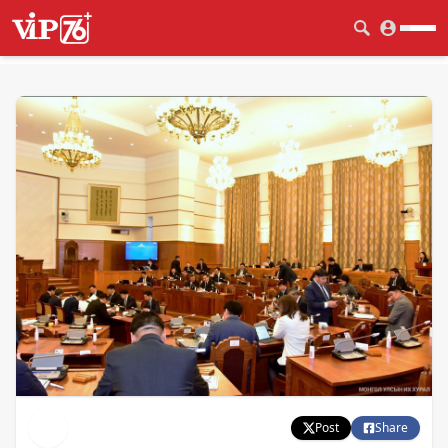
Post
Share