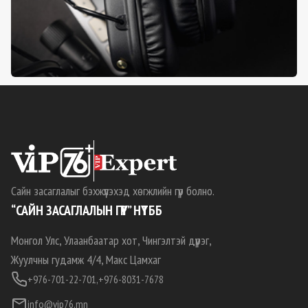
Сайн засаглалыг бэхжүүлэхэд хөгжлийн гүүр болно.
“САЙН ЗАСАГЛАЛЫН ГҮҮР” НҮТББ
Монгол Улс, Улаанбаатар хот, Чингэлтэй дүүрэг,
Жуулчны гудамж 4/4, Макс Цамхаг
+976-701-22-701,
+976-8031-7678
info@vip76.mn