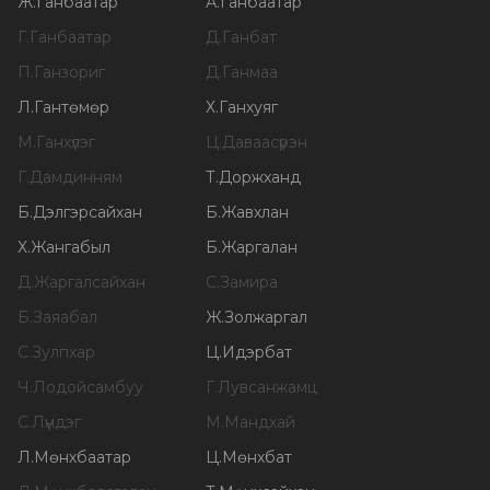
Ж
.
Ганбаатар
А
.
Ганбаатар
Г
.
Ганбаатар
Д
.
Ганбат
П
.
Ганзориг
Д
.
Ганмаа
Л
.
Гантөмөр
Х
.
Ганхуяг
М
.
Ганхүлэг
Ц
.
Даваасүрэн
Г
.
Дамдинням
Т
.
Доржханд
Б
.
Дэлгэрсайхан
Б
.
Жавхлан
Х
.
Жангабыл
Б
.
Жаргалан
Д
.
Жаргалсайхан
С
.
Замира
Б
.
Заяабал
Ж
.
Золжаргал
С
.
Зулпхар
Ц
.
Идэрбат
Ч
.
Лодойсамбуу
Г
.
Лувсанжамц
С
.
Лүндэг
М
.
Мандхай
Л
.
Мөнхбаатар
Ц
.
Мөнхбат