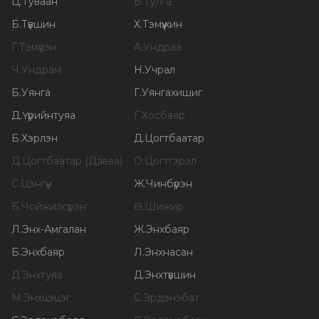
Ц
.
Туваан
Б
.
Тулга
Б
.
Түвшин
Х
.
Тэмүүжин
Г
.
Тэмүүлэн
А
.
Ундраа
Ч
.
Ундрам
Н
.
Учрал
Б
.
Уянга
Г
.
Уянгахишиг
Д
.
Үүрийнтуяа
Г
.
Хосбаяр
Б
.
Хэрлэн
Д
.
Цогтбаатар
Д
.
Цогтбаатар (Даваа)
О
.
Цогтгэрэл
С
.
Цэнгүүн
Ж
.
Чинбүрэн
Б
.
Чойжилсүрэн
Ө
.
Шижир
Л
.
Энх-Амгалан
Ж
.
Энхбаяр
Б
.
Энхбаяр
Л
.
Энхнасан
Д
.
Энхтуяа
Д
.
Энхтүвшин
М
.
Энхцэцэг
С
.
Эрдэнэбат