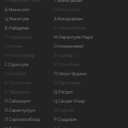
Л
.
Мөнхбаясгалан
Т
.
Мөнхсайхан
Б
.
Мөнхсоёл
П
.
Мөнхтулга
Ц
.
Мөнхтуяа
З
.
Мэндсайхан
Б
.
Найдалаа
Н
.
Наранбаатар
П
.
Наранбаяр
М
.
Нарантуяа-Нара
Ч
.
Номин
О
.
Номинчимэг
Н
.
Номтойбаяр
Э
.
Одбаяр
С
.
Одонтуяа
У
.
Отгонбаяр
Г
.
Очирбат
Л
.
Оюун-Эрдэнэ
Б
.
Пунсалмаа
Д
.
Пүрэвдаваа
Б
.
Пүрэвдорж
Д
.
Рэгдэл
П
.
Сайнзориг
Ц
.
Сандаг-Очир
О
.
Саранчулуун
М
.
Сарнай
Л
.
Соронзонболд
Р
.
Сэддорж