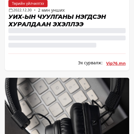
Төрийн үйлчилгээ
2 мин унших
2022.12.30
•
УИХ-ЫН ЧУУЛГАНЫ НЭГДСЭН
ХУРАЛДААН ЭХЭЛЛЭЭ
Эх сурвалж:
Vip76.mn