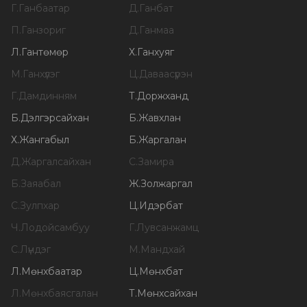
Г
.
Ганбаатар
Д
.
Ганбат
П
.
Ганзориг
Д
.
Ганмаа
Л
.
Гантөмөр
Х
.
Ганхуяг
М
.
Ганхүлэг
Ц
.
Даваасүрэн
Г
.
Дамдинням
Т
.
Доржханд
Б
.
Дэлгэрсайхан
Б
.
Жавхлан
Х
.
Жангабыл
Б
.
Жаргалан
Д
.
Жаргалсайхан
С
.
Замира
Б
.
Заяабал
Ж
.
Золжаргал
С
.
Зулпхар
Ц
.
Идэрбат
Ч
.
Лодойсамбуу
Г
.
Лувсанжамц
С
.
Лүндэг
М
.
Мандхай
Л
.
Мөнхбаатар
Ц
.
Мөнхбат
Л
.
Мөнхбаясгалан
Т
.
Мөнхсайхан