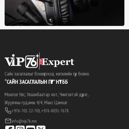
Сайн засаглалыг бэхжүүлэхэд хөгжлийн гүүр болно.
“САЙН ЗАСАГЛАЛЫН ГҮҮР” НҮТББ
Монгол Улс, Улаанбаатар хот, Чингэлтэй дүүрэг,
Жуулчны гудамж 4/4, Макс Цамхаг
+976-701-22-701,
+976-8031-7678
info@vip76.mn