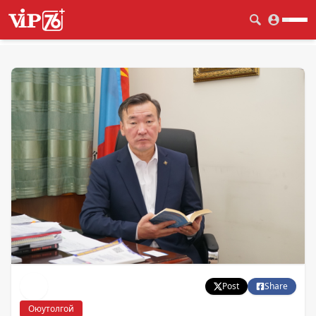
Post
Share
Оюутолгой