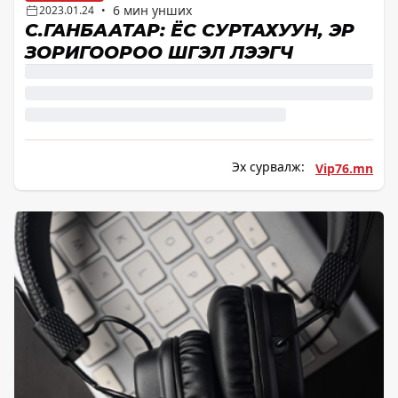
6 мин унших
2023.01.24
•
С.ГАНБААТАР: ЁС СУРТАХУУН, ЭР
ЗОРИГООРОО ШҮГЭЛ ҮЛЭЭГЧ
Эх сурвалж:
Vip76.mn