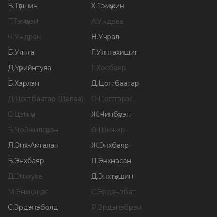
Б
.
Түвшин
Х
.
Тэмүүжин
Г
.
Тэмүүлэн
А
.
Ундраа
Ч
.
Ундрам
Н
.
Учрал
Б
.
Уянга
Г
.
Уянгахишиг
Д
.
Үүрийнтуяа
Г
.
Хосбаяр
Б
.
Хэрлэн
Д
.
Цогтбаатар
Д
.
Цогтбаатар (Даваа)
О
.
Цогтгэрэл
С
.
Цэнгүүн
Ж
.
Чинбүрэн
Б
.
Чойжилсүрэн
Ө
.
Шижир
Л
.
Энх-Амгалан
Ж
.
Энхбаяр
Б
.
Энхбаяр
Л
.
Энхнасан
Д
.
Энхтуяа
Д
.
Энхтүвшин
М
.
Энхцэцэг
С
.
Эрдэнэбат
С
.
Эрдэнэболд
Р
.
Эрдэнэбүрэн