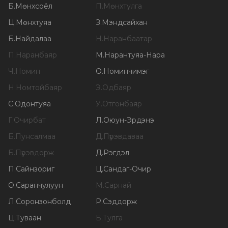
Б
.
Мөнхсоёл
П
.
Мөнхтулга
Ц
.
Мөнхтуяа
З
.
Мэндсайхан
Б
.
Найдалаа
Н
.
Наранбаатар
П
.
Наранбаяр
М
.
Нарантуяа-Нара
Ч
.
Номин
О
.
Номинчимэг
Н
.
Номтойбаяр
Э
.
Одбаяр
С
.
Одонтуяа
У
.
Отгонбаяр
Г
.
Очирбат
Л
.
Оюун-Эрдэнэ
Б
.
Пунсалмаа
Д
.
Пүрэвдаваа
Б
.
Пүрэвдорж
Д
.
Рэгдэл
П
.
Сайнзориг
Ц
.
Сандаг-Очир
О
.
Саранчулуун
М
.
Сарнай
Л
.
Соронзонболд
Р
.
Сэддорж
Ц
.
Туваан
Б
.
Тулга