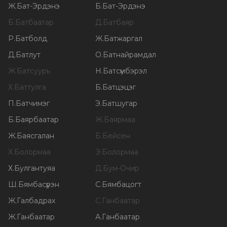
Ж
.
Бат-Эрдэнэ
Б
.
Бат-Эрдэнэ
Б
.
Батбаатар
Д
.
Батбаяр
Р
.
Батболд
Ж
.
Батжаргал
Д
.
Батлут
О
.
Батнайрамдал
Ж
.
Батсуурь
Н
.
Батсүмбэрэл
Х
.
Баттулга
Б
.
Батцэцэг
П
.
Батчимэг
Э
.
Батшугар
Б
.
Баярбаатар
Ж
.
Баярмаа
Ж
.
Баясгалан
Б
.
Бейсен
Х
.
Болормаа
Э
.
Болормаа
Х
.
Булгантуяа
Д
.
Бум-Очир
Ш
.
Бямбасүрэн
С
.
Бямбацогт
Ж
.
Галбадрах
С
.
Ганбаатар
Ж
.
Ганбаатар
А
.
Ганбаатар