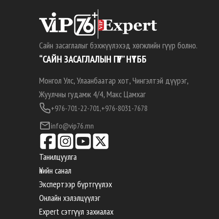
Сайн засаглалыг бэхжүүлэхэд хөгжлийн гүүр болно.
“САЙН ЗАСАГЛАЛЫН ГҮҮР” НҮТББ
Монгол Улс, Улаанбаатар хот, Чингэлтэй дүүрэг,
Жуулчны гудамж 4/4, Макс Цамхаг
+976-701-22-701,
+976-8031-7678
info@vip76.mn
Танилцуулга
Үнийн санал
Экспертээр бүртгүүлэх
Онлайн хэлэлцүүлэг
Expert сэтгүүл захиалах