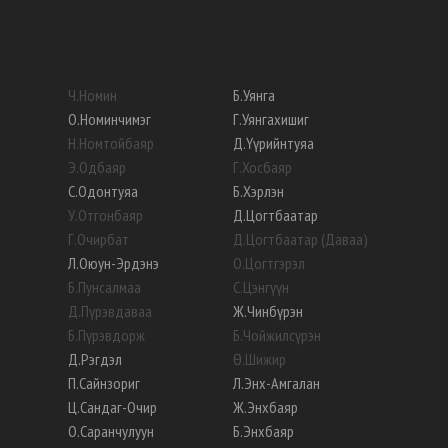
Ч
.
Номин
Б
.
Уянга
О
.
Номинчимэг
Г
.
Уянгахишиг
Н
.
Номтойбаяр
Д
.
Үүрийнтуяа
Э
.
Одбаяр
Г
.
Хосбаяр
С
.
Одонтуяа
Б
.
Хэрлэн
У
.
Отгонбаяр
Д
.
Цогтбаатар
Г
.
Очирбат
Д
.
Цогтбаатар (Даваа)
Л
.
Оюун-Эрдэнэ
О
.
Цогтгэрэл
Б
.
Пунсалмаа
С
.
Цэнгүүн
Д
.
Пүрэвдаваа
Ж
.
Чинбүрэн
Б
.
Пүрэвдорж
Б
.
Чойжилсүрэн
Д
.
Рэгдэл
Ө
.
Шижир
П
.
Сайнзориг
Л
.
Энх-Амгалан
Ц
.
Сандаг-Очир
Ж
.
Энхбаяр
О
.
Саранчулуун
Б
.
Энхбаяр