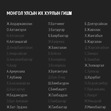
МОНГОЛ УЛСЫН ИХ ХУРЛЫН ГИШҮҮН
Ж
.
Алдаржавхлан
П
.
Батчимэг
Б
.
Дэлгэрсайхан
О
.
Алтангэрэл
Э
.
Батшугар
Б
.
Жавхлан
Н
.
Алтанхуяг
Б
.
Баярбаатар
Х
.
Жангабыл
Н
.
Алтаншагай
Ж
.
Баярмаа
Б
.
Жаргалан
Д
.
Амарбаясгалан
Ж
.
Баясгалан
Д
.
Жаргалсайхан
С
.
Амарсайхан
Б
.
Бейсен
С
.
Замира
О
.
Амгаланбаатар
Х
.
Болормаа
Б
.
Заяабал
Ч
.
Анар
Э
.
Болормаа
Ж
.
Золжаргал
А
.
Ариунзаяа
Х
.
Булгантуяа
С
.
Зулпхар
Т
.
Аубакир
Д
.
Бум-Очир
Ц
.
Идэрбат
Х
.
Баасанжаргал
Ш
.
Бямбасүрэн
Ч
.
Лодойсамбуу
Ц
.
Баатархүү
С
.
Бямбацогт
Г
.
Лувсанжамц
М
.
Бадамсүрэн
Ж
.
Галбадрах
С
.
Лүндэг
Э
.
Бат-Амгалан
С
.
Ганбаатар
М
.
Мандхай
Ж
.
Бат-Эрдэнэ
Ж
.
Ганбаатар
Л
.
Мөнхбаатар