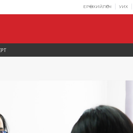
ЕРӨНХИЙЛӨГЧ
УИХ
ЕРТ