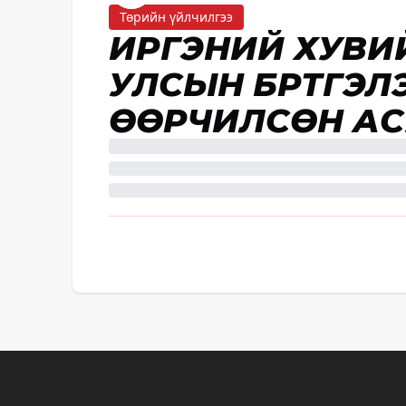
Төрийн үйлчилгээ
ИРГЭНИЙ ХУВИ
УЛСЫН БҮРТГЭЛ
ӨӨРЧИЛСӨН АС