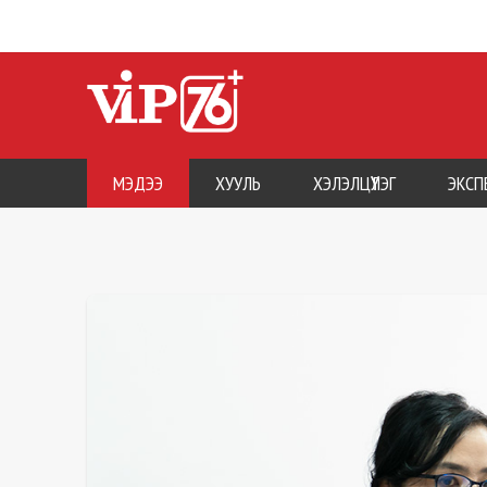
МЭДЭЭ
ХУУЛЬ
ХЭЛЭЛЦҮҮЛЭГ
ЭКСП