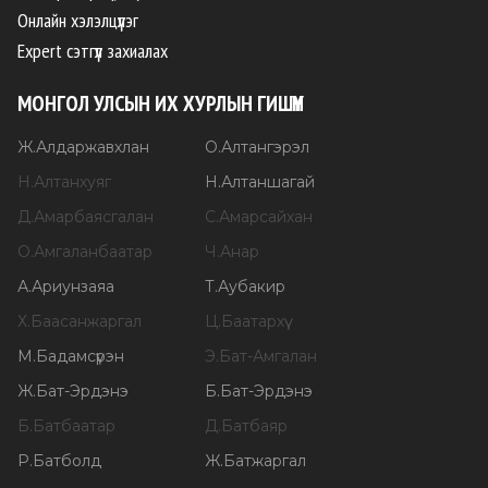
Онлайн хэлэлцүүлэг
Expert сэтгүүл захиалах
МОНГОЛ УЛСЫН ИХ ХУРЛЫН ГИШҮҮН
Ж
.
Алдаржавхлан
О
.
Алтангэрэл
Н
.
Алтанхуяг
Н
.
Алтаншагай
Д
.
Амарбаясгалан
С
.
Амарсайхан
О
.
Амгаланбаатар
Ч
.
Анар
А
.
Ариунзаяа
Т
.
Аубакир
Х
.
Баасанжаргал
Ц
.
Баатархүү
М
.
Бадамсүрэн
Э
.
Бат-Амгалан
Ж
.
Бат-Эрдэнэ
Б
.
Бат-Эрдэнэ
Б
.
Батбаатар
Д
.
Батбаяр
Р
.
Батболд
Ж
.
Батжаргал