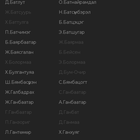
Д
.
Батлут
О
.
Батнайрамдал
Ж
.
Батсуурь
Н
.
Батсүмбэрэл
Х
.
Баттулга
Б
.
Батцэцэг
П
.
Батчимэг
Э
.
Батшугар
Б
.
Баярбаатар
Ж
.
Баярмаа
Ж
.
Баясгалан
Б
.
Бейсен
Х
.
Болормаа
Э
.
Болормаа
Х
.
Булгантуяа
Д
.
Бум-Очир
Ш
.
Бямбасүрэн
С
.
Бямбацогт
Ж
.
Галбадрах
С
.
Ганбаатар
Ж
.
Ганбаатар
А
.
Ганбаатар
Г
.
Ганбаатар
Д
.
Ганбат
П
.
Ганзориг
Д
.
Ганмаа
Л
.
Гантөмөр
Х
.
Ганхуяг