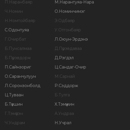
П
.
Наранбаяр
М
.
Нарантуяа-Нара
Ч
.
Номин
О
.
Номинчимэг
Н
.
Номтойбаяр
Э
.
Одбаяр
С
.
Одонтуяа
У
.
Отгонбаяр
Г
.
Очирбат
Л
.
Оюун-Эрдэнэ
Б
.
Пунсалмаа
Д
.
Пүрэвдаваа
Б
.
Пүрэвдорж
Д
.
Рэгдэл
П
.
Сайнзориг
Ц
.
Сандаг-Очир
О
.
Саранчулуун
М
.
Сарнай
Л
.
Соронзонболд
Р
.
Сэддорж
Ц
.
Туваан
Б
.
Тулга
Б
.
Түвшин
Х
.
Тэмүүжин
Г
.
Тэмүүлэн
А
.
Ундраа
Ч
.
Ундрам
Н
.
Учрал