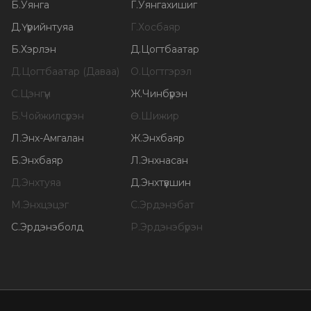
Б
.
Уянга
Г
.
Уянгахишиг
Д
.
Үүрийнтуяа
Г
.
Хосбаяр
Б
.
Хэрлэн
Д
.
Цогтбаатар
Д
.
Цогтбаатар (Даваа)
О
.
Цогтгэрэл
С
.
Цэнгүүн
Ж
.
Чинбүрэн
Б
.
Чойжилсүрэн
Ө
.
Шижир
Л
.
Энх-Амгалан
Ж
.
Энхбаяр
Б
.
Энхбаяр
Л
.
Энхнасан
Д
.
Энхтуяа
Д
.
Энхтүвшин
М
.
Энхцэцэг
С
.
Эрдэнэбат
С
.
Эрдэнэболд
Р
.
Эрдэнэбүрэн