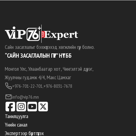
Сайн засаглалыг бэхжүүлэхэд хөгжлийн гүүр болно.
“САЙН ЗАСАГЛАЛЫН ГҮҮР” НҮТББ
Монгол Улс, Улаанбаатар хот, Чингэлтэй дүүрэг,
Жуулчны гудамж 4/4, Макс Цамхаг
+976-701-22-701,
+976-8031-7678
info@vip76.mn
Танилцуулга
Үнийн санал
Экспертээр бүртгүүлэх