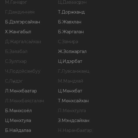
М
.
Ганхүлэг
Ц
.
Даваасүрэн
Г
.
Дамдинням
Т
.
Доржханд
Б
.
Дэлгэрсайхан
Б
.
Жавхлан
Х
.
Жангабыл
Б
.
Жаргалан
Д
.
Жаргалсайхан
С
.
Замира
Б
.
Заяабал
Ж
.
Золжаргал
С
.
Зулпхар
Ц
.
Идэрбат
Ч
.
Лодойсамбуу
Г
.
Лувсанжамц
С
.
Лүндэг
М
.
Мандхай
Л
.
Мөнхбаатар
Ц
.
Мөнхбат
Л
.
Мөнхбаясгалан
Т
.
Мөнхсайхан
Б
.
Мөнхсоёл
П
.
Мөнхтулга
Ц
.
Мөнхтуяа
З
.
Мэндсайхан
Б
.
Найдалаа
Н
.
Наранбаатар