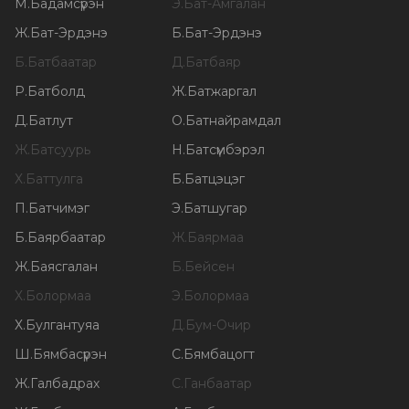
М
.
Бадамсүрэн
Э
.
Бат-Амгалан
Ж
.
Бат-Эрдэнэ
Б
.
Бат-Эрдэнэ
Б
.
Батбаатар
Д
.
Батбаяр
Р
.
Батболд
Ж
.
Батжаргал
Д
.
Батлут
О
.
Батнайрамдал
Ж
.
Батсуурь
Н
.
Батсүмбэрэл
Х
.
Баттулга
Б
.
Батцэцэг
П
.
Батчимэг
Э
.
Батшугар
Б
.
Баярбаатар
Ж
.
Баярмаа
Ж
.
Баясгалан
Б
.
Бейсен
Х
.
Болормаа
Э
.
Болормаа
Х
.
Булгантуяа
Д
.
Бум-Очир
Ш
.
Бямбасүрэн
С
.
Бямбацогт
Ж
.
Галбадрах
С
.
Ганбаатар