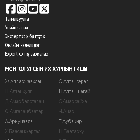
Танилцуулга
Үнийн санал
Экспертээр бүртгүүлэх
Онлайн хэлэлцүүлэг
Expert сэтгүүл захиалах
МОНГОЛ УЛСЫН ИХ ХУРЛЫН ГИШҮҮН
Ж
.
Алдаржавхлан
О
.
Алтангэрэл
Н
.
Алтанхуяг
Н
.
Алтаншагай
Д
.
Амарбаясгалан
С
.
Амарсайхан
О
.
Амгаланбаатар
Ч
.
Анар
А
.
Ариунзаяа
Т
.
Аубакир
Х
.
Баасанжаргал
Ц
.
Баатархүү