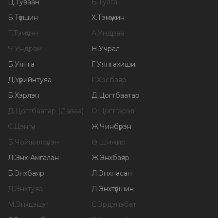
Ц
.
Туваан
Б
.
Тулга
Б
.
Түвшин
Х
.
Тэмүүжин
Г
.
Тэмүүлэн
А
.
Ундраа
Ч
.
Ундрам
Н
.
Учрал
Б
.
Уянга
Г
.
Уянгахишиг
Д
.
Үүрийнтуяа
Г
.
Хосбаяр
Б
.
Хэрлэн
Д
.
Цогтбаатар
Д
.
Цогтбаатар (Даваа)
О
.
Цогтгэрэл
С
.
Цэнгүүн
Ж
.
Чинбүрэн
Б
.
Чойжилсүрэн
Ө
.
Шижир
Л
.
Энх-Амгалан
Ж
.
Энхбаяр
Б
.
Энхбаяр
Л
.
Энхнасан
Д
.
Энхтуяа
Д
.
Энхтүвшин
М
.
Энхцэцэг
С
.
Эрдэнэбат