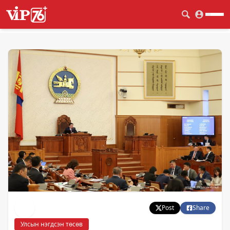
Post
Share
Улсын нэгдсэн төсөв