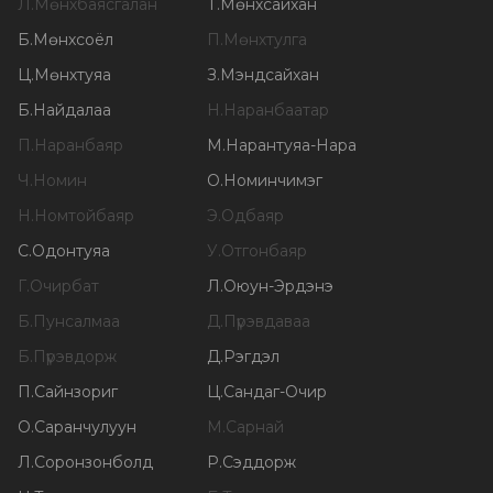
Л
.
Мөнхбаясгалан
Т
.
Мөнхсайхан
Б
.
Мөнхсоёл
П
.
Мөнхтулга
Ц
.
Мөнхтуяа
З
.
Мэндсайхан
Б
.
Найдалаа
Н
.
Наранбаатар
П
.
Наранбаяр
М
.
Нарантуяа-Нара
Ч
.
Номин
О
.
Номинчимэг
Н
.
Номтойбаяр
Э
.
Одбаяр
С
.
Одонтуяа
У
.
Отгонбаяр
Г
.
Очирбат
Л
.
Оюун-Эрдэнэ
Б
.
Пунсалмаа
Д
.
Пүрэвдаваа
Б
.
Пүрэвдорж
Д
.
Рэгдэл
П
.
Сайнзориг
Ц
.
Сандаг-Очир
О
.
Саранчулуун
М
.
Сарнай
Л
.
Соронзонболд
Р
.
Сэддорж