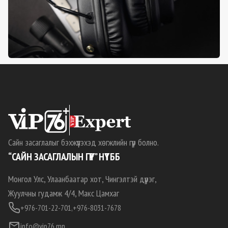
Сайн засаглалыг бэхжүүлэхэд хөгжлийн гүүр болно.
“САЙН ЗАСАГЛАЛЫН ГҮҮР” НҮТББ
Монгол Улс, Улаанбаатар хот, Чингэлтэй дүүрэг,
Жуулчны гудамж 4/4, Макс Цамхаг
+976-701-22-701,
+976-8031-7678
info@vip76.mn