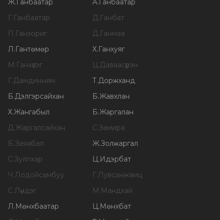
Ж
.
Ганбаатар
А
.
Ганбаатар
Г
.
Ганбаатар
Д
.
Ганбат
П
.
Ганзориг
Д
.
Ганмаа
Л
.
Гантөмөр
Х
.
Ганхуяг
М
.
Ганхүлэг
Ц
.
Даваасүрэн
Г
.
Дамдинням
Т
.
Доржханд
Б
.
Дэлгэрсайхан
Б
.
Жавхлан
Х
.
Жангабыл
Б
.
Жаргалан
Д
.
Жаргалсайхан
С
.
Замира
Б
.
Заяабал
Ж
.
Золжаргал
С
.
Зулпхар
Ц
.
Идэрбат
Ч
.
Лодойсамбуу
Г
.
Лувсанжамц
С
.
Лүндэг
М
.
Мандхай
Л
.
Мөнхбаатар
Ц
.
Мөнхбат