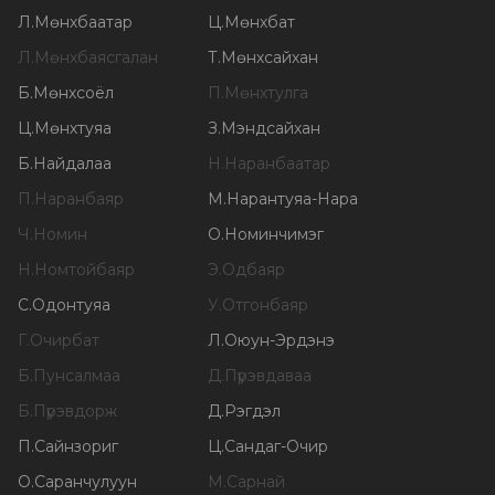
Л
.
Мөнхбаатар
Ц
.
Мөнхбат
Л
.
Мөнхбаясгалан
Т
.
Мөнхсайхан
Б
.
Мөнхсоёл
П
.
Мөнхтулга
Ц
.
Мөнхтуяа
З
.
Мэндсайхан
Б
.
Найдалаа
Н
.
Наранбаатар
П
.
Наранбаяр
М
.
Нарантуяа-Нара
Ч
.
Номин
О
.
Номинчимэг
Н
.
Номтойбаяр
Э
.
Одбаяр
С
.
Одонтуяа
У
.
Отгонбаяр
Г
.
Очирбат
Л
.
Оюун-Эрдэнэ
Б
.
Пунсалмаа
Д
.
Пүрэвдаваа
Б
.
Пүрэвдорж
Д
.
Рэгдэл
П
.
Сайнзориг
Ц
.
Сандаг-Очир
О
.
Саранчулуун
М
.
Сарнай