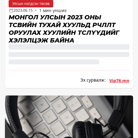
Улсын нэгдсэн төсөв
1 мин унших
2023.06.15
•
МОНГОЛ УЛСЫН 2023 ОНЫ
ТӨСВИЙН ТУХАЙ ХУУЛЬД ӨӨРЧЛӨЛТ
ОРУУЛАХ ХУУЛИЙН ТӨСЛҮҮДИЙГ
ХЭЛЭЛЦЭЖ БАЙНА
Эх сурвалж:
Vip76.mn