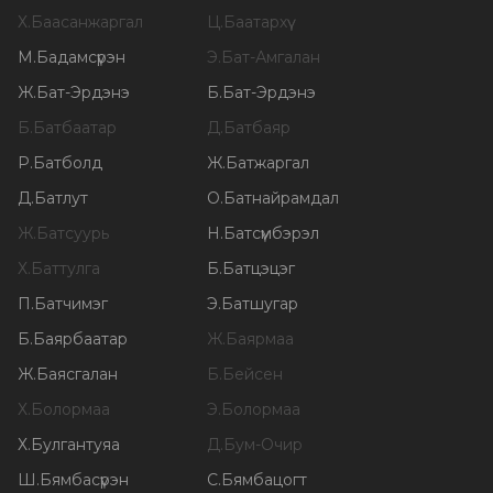
Х
.
Баасанжаргал
Ц
.
Баатархүү
М
.
Бадамсүрэн
Э
.
Бат-Амгалан
Ж
.
Бат-Эрдэнэ
Б
.
Бат-Эрдэнэ
Б
.
Батбаатар
Д
.
Батбаяр
Р
.
Батболд
Ж
.
Батжаргал
Д
.
Батлут
О
.
Батнайрамдал
Ж
.
Батсуурь
Н
.
Батсүмбэрэл
Х
.
Баттулга
Б
.
Батцэцэг
П
.
Батчимэг
Э
.
Батшугар
Б
.
Баярбаатар
Ж
.
Баярмаа
Ж
.
Баясгалан
Б
.
Бейсен
Х
.
Болормаа
Э
.
Болормаа
Х
.
Булгантуяа
Д
.
Бум-Очир
Ш
.
Бямбасүрэн
С
.
Бямбацогт