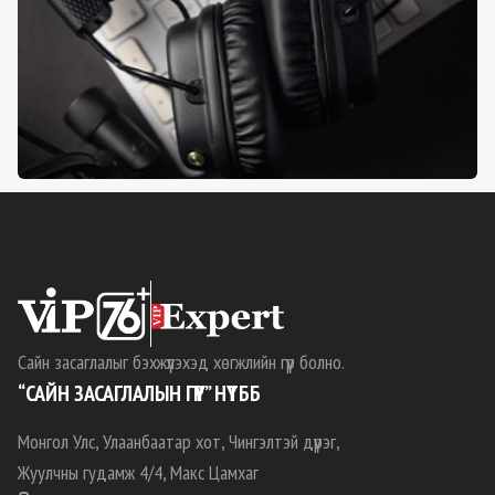
Сайн засаглалыг бэхжүүлэхэд хөгжлийн гүүр болно.
“САЙН ЗАСАГЛАЛЫН ГҮҮР” НҮТББ
Монгол Улс, Улаанбаатар хот, Чингэлтэй дүүрэг,
Жуулчны гудамж 4/4, Макс Цамхаг