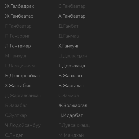
Ж
.
Галбадрах
С
.
Ганбаатар
Ж
.
Ганбаатар
А
.
Ганбаатар
Г
.
Ганбаатар
Д
.
Ганбат
П
.
Ганзориг
Д
.
Ганмаа
Л
.
Гантөмөр
Х
.
Ганхуяг
М
.
Ганхүлэг
Ц
.
Даваасүрэн
Г
.
Дамдинням
Т
.
Доржханд
Б
.
Дэлгэрсайхан
Б
.
Жавхлан
Х
.
Жангабыл
Б
.
Жаргалан
Д
.
Жаргалсайхан
С
.
Замира
Б
.
Заяабал
Ж
.
Золжаргал
С
.
Зулпхар
Ц
.
Идэрбат
Ч
.
Лодойсамбуу
Г
.
Лувсанжамц
С
.
Лүндэг
М
.
Мандхай