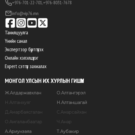
+976-701-22-701,
+976-8031-7678
info@vip76.mn
Танилцуулга
Үнийн санал
Экспертээр бүртгүүлэх
Онлайн хэлэлцүүлэг
Expert сэтгүүл захиалах
МОНГОЛ УЛСЫН ИХ ХУРЛЫН ГИШҮҮН
Ж
.
Алдаржавхлан
О
.
Алтангэрэл
Н
.
Алтанхуяг
Н
.
Алтаншагай
Д
.
Амарбаясгалан
С
.
Амарсайхан
О
.
Амгаланбаатар
Ч
.
Анар
А
.
Ариунзаяа
Т
.
Аубакир