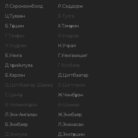
Л
.
Соронзонболд
Р
.
Сэддорж
Ц
.
Туваан
Б
.
Тулга
Б
.
Түвшин
Х
.
Тэмүүжин
Г
.
Тэмүүлэн
А
.
Ундраа
Ч
.
Ундрам
Н
.
Учрал
Б
.
Уянга
Г
.
Уянгахишиг
Д
.
Үүрийнтуяа
Г
.
Хосбаяр
Б
.
Хэрлэн
Д
.
Цогтбаатар
Д
.
Цогтбаатар (Даваа)
О
.
Цогтгэрэл
С
.
Цэнгүүн
Ж
.
Чинбүрэн
Б
.
Чойжилсүрэн
Ө
.
Шижир
Л
.
Энх-Амгалан
Ж
.
Энхбаяр
Б
.
Энхбаяр
Л
.
Энхнасан
Д
.
Энхтуяа
Д
.
Энхтүвшин