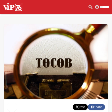
Post
Share