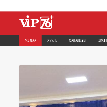
МЭДЭЭ
ХУУЛЬ
ХЭЛЭЛЦҮҮЛЭГ
ЭКСП