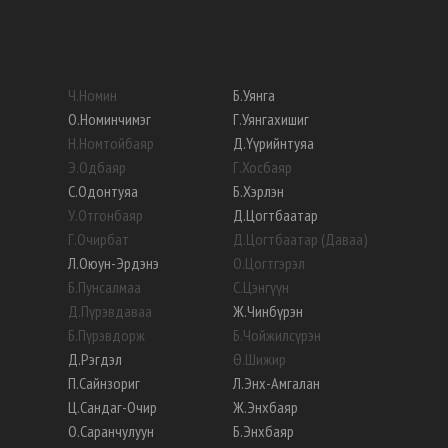
Ч
.
Номин
Б
.
Уянга
О
.
Номинчимэг
Г
.
Уянгахишиг
Н
.
Номтойбаяр
Д
.
Үүрийнтуяа
Э
.
Одбаяр
Г
.
Хосбаяр
С
.
Одонтуяа
Б
.
Хэрлэн
У
.
Отгонбаяр
Д
.
Цогтбаатар
Г
.
Очирбат
Д
.
Цогтбаатар (Даваа)
Л
.
Оюун-Эрдэнэ
О
.
Цогтгэрэл
Б
.
Пунсалмаа
С
.
Цэнгүүн
Д
.
Пүрэвдаваа
Ж
.
Чинбүрэн
Б
.
Пүрэвдорж
Б
.
Чойжилсүрэн
Д
.
Рэгдэл
Ө
.
Шижир
П
.
Сайнзориг
Л
.
Энх-Амгалан
Ц
.
Сандаг-Очир
Ж
.
Энхбаяр
О
.
Саранчулуун
Б
.
Энхбаяр