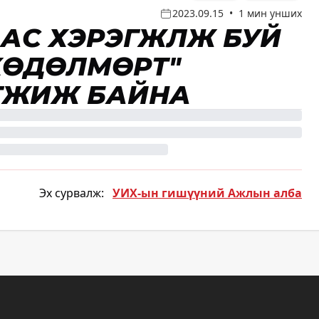
2023.09.15
•
1 мин унших
АС ХЭРЭГЖҮҮЛЖ БУЙ
ХӨДӨЛМӨРТ"
ГЖИЖ БАЙНА
Эх сурвалж:
УИХ-ын гишүүний Ажлын алба