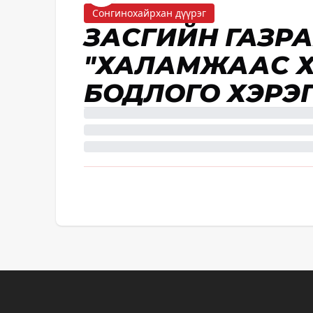
Сонгинохайрхан дүүрэг
ЗАСГИЙН ГАЗРА
"ХАЛАМЖААС 
БОДЛОГО ХЭРЭ