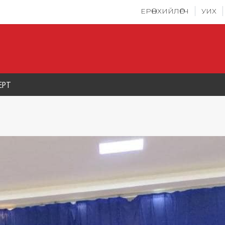
ЕРӨНХИЙЛӨГЧ
УИХ
ЕРТ