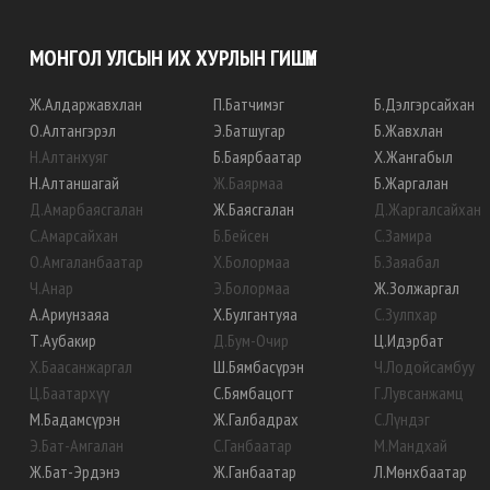
МОНГОЛ УЛСЫН ИХ ХУРЛЫН ГИШҮҮН
Ж
.
Алдаржавхлан
П
.
Батчимэг
Б
.
Дэлгэрсайхан
О
.
Алтангэрэл
Э
.
Батшугар
Б
.
Жавхлан
Н
.
Алтанхуяг
Б
.
Баярбаатар
Х
.
Жангабыл
Н
.
Алтаншагай
Ж
.
Баярмаа
Б
.
Жаргалан
Д
.
Амарбаясгалан
Ж
.
Баясгалан
Д
.
Жаргалсайхан
С
.
Амарсайхан
Б
.
Бейсен
С
.
Замира
О
.
Амгаланбаатар
Х
.
Болормаа
Б
.
Заяабал
Ч
.
Анар
Э
.
Болормаа
Ж
.
Золжаргал
А
.
Ариунзаяа
Х
.
Булгантуяа
С
.
Зулпхар
Т
.
Аубакир
Д
.
Бум-Очир
Ц
.
Идэрбат
Х
.
Баасанжаргал
Ш
.
Бямбасүрэн
Ч
.
Лодойсамбуу
Ц
.
Баатархүү
С
.
Бямбацогт
Г
.
Лувсанжамц
М
.
Бадамсүрэн
Ж
.
Галбадрах
С
.
Лүндэг
Э
.
Бат-Амгалан
С
.
Ганбаатар
М
.
Мандхай
Ж
.
Бат-Эрдэнэ
Ж
.
Ганбаатар
Л
.
Мөнхбаатар