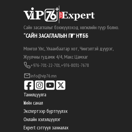
Сайн засаглалыг бэхжүүлэхэд хөгжлийн гүүр болно.
“САЙН ЗАСАГЛАЛЫН ГҮҮР” НҮТББ
Монгол Улс, Улаанбаатар хот, Чингэлтэй дүүрэг,
Жуулчны гудамж 4/4, Макс Цамхаг
+976-701-22-701,
+976-8031-7678
info@vip76.mn
Танилцуулга
Үнийн санал
Экспертээр бүртгүүлэх
Онлайн хэлэлцүүлэг
Expert сэтгүүл захиалах