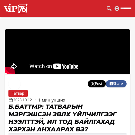
Post
Share
Татвар
1 мин унших
2023.10.12
•
Б.БАТТӨМӨР: ТАТВАРЫН
МЭРГЭШСЭН ЗӨВЛӨХ ҮЙЛЧИЛГЭЭГ
НЭЭЛТТЭЙ, ИЛ ТОД БАЙЛГАХАД
ХЭРХЭН АНХААРАХ ВЭ?