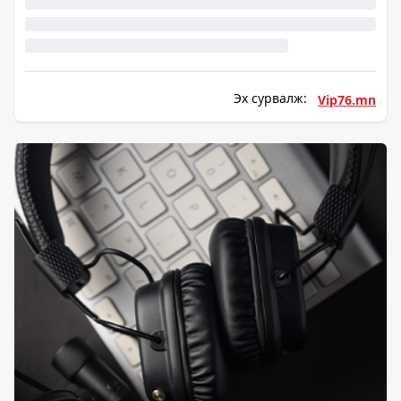
Эх сурвалж:
Vip76.mn