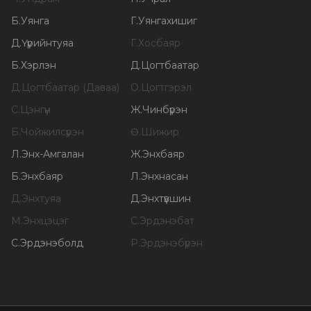
Б
.
Уянга
Г
.
Уянгахишиг
Д
.
Үүрийнтуяа
Г
.
Хосбаяр
Б
.
Хэрлэн
Д
.
Цогтбаатар
Д
.
Цогтбаатар (Даваа)
О
.
Цогтгэрэл
С
.
Цэнгүүн
Ж
.
Чинбүрэн
Б
.
Чойжилсүрэн
Ө
.
Шижир
Л
.
Энх-Амгалан
Ж
.
Энхбаяр
Б
.
Энхбаяр
Л
.
Энхнасан
Д
.
Энхтуяа
Д
.
Энхтүвшин
М
.
Энхцэцэг
С
.
Эрдэнэбат
С
.
Эрдэнэболд
Р
.
Эрдэнэбүрэн