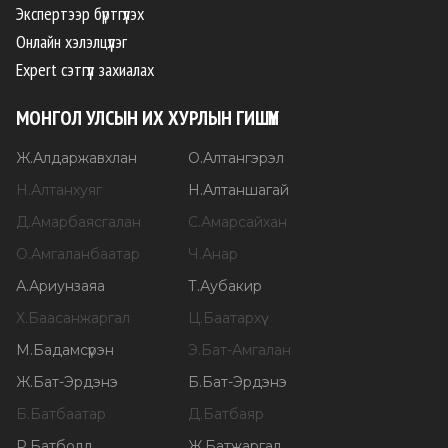
Экспертээр бүртгүүлэх
Онлайн хэлэлцүүлэг
Expert сэтгүүл захиалах
МОНГОЛ УЛСЫН ИХ ХУРЛЫН ГИШҮҮН
Ж
.
Алдаржавхлан
О
.
Алтангэрэл
Н
.
Алтанхуяг
Н
.
Алтаншагай
Д
.
Амарбаясгалан
С
.
Амарсайхан
О
.
Амгаланбаатар
Ч
.
Анар
А
.
Ариунзаяа
Т
.
Аубакир
Х
.
Баасанжаргал
Ц
.
Баатархүү
М
.
Бадамсүрэн
Э
.
Бат-Амгалан
Ж
.
Бат-Эрдэнэ
Б
.
Бат-Эрдэнэ
Б
.
Батбаатар
Д
.
Батбаяр
Р
.
Батболд
Ж
.
Батжаргал