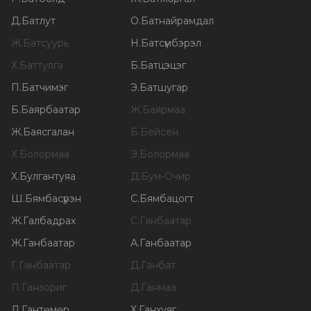
Д
.
Батлут
О
.
Батнайрамдал
Ж
.
Батсуурь
Н
.
Батсүмбэрэл
Х
.
Баттулга
Б
.
Батцэцэг
П
.
Батчимэг
Э
.
Батшугар
Б
.
Баярбаатар
Ж
.
Баярмаа
Ж
.
Баясгалан
Б
.
Бейсен
Х
.
Болормаа
Э
.
Болормаа
Х
.
Булгантуяа
Д
.
Бум-Очир
Ш
.
Бямбасүрэн
С
.
Бямбацогт
Ж
.
Галбадрах
С
.
Ганбаатар
Ж
.
Ганбаатар
А
.
Ганбаатар
Г
.
Ганбаатар
Д
.
Ганбат
П
.
Ганзориг
Д
.
Ганмаа
Л
.
Гантөмөр
Х
.
Ганхуяг