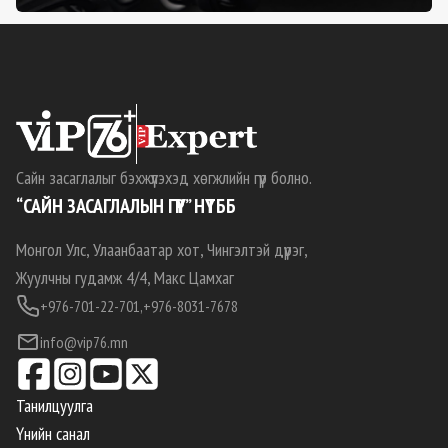
Сайн засаглалыг бэхжүүлэхэд хөгжлийн гүүр болно.
“САЙН ЗАСАГЛАЛЫН ГҮҮР” НҮТББ
Монгол Улс, Улаанбаатар хот, Чингэлтэй дүүрэг,
Жуулчны гудамж 4/4, Макс Цамхаг
+976-701-22-701,
+976-8031-7678
info@vip76.mn
Танилцуулга
Үнийн санал