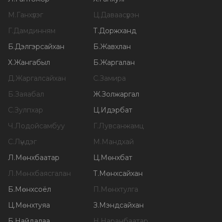
М
.
Ганхүлэг
Ц
.
Даваасүрэн
Г
.
Дамдинням
Т
.
Доржханд
Б
.
Дэлгэрсайхан
Б
.
Жавхлан
Х
.
Жангабыл
Б
.
Жаргалан
Д
.
Жаргалсайхан
С
.
Замира
Б
.
Заяабал
Ж
.
Золжаргал
С
.
Зулпхар
Ц
.
Идэрбат
Ч
.
Лодойсамбуу
Г
.
Лувсанжамц
С
.
Лүндэг
М
.
Мандхай
Л
.
Мөнхбаатар
Ц
.
Мөнхбат
Л
.
Мөнхбаясгалан
Т
.
Мөнхсайхан
Б
.
Мөнхсоёл
П
.
Мөнхтулга
Ц
.
Мөнхтуяа
З
.
Мэндсайхан
Б
.
Найдалаа
Н
.
Наранбаатар