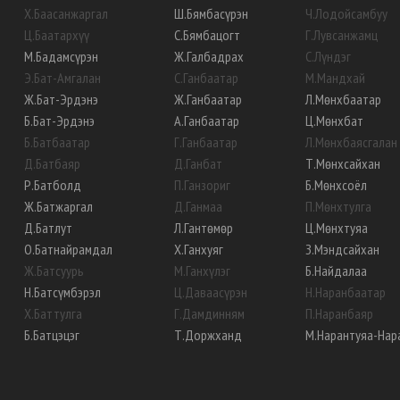
Х
.
Баасанжаргал
Ш
.
Бямбасүрэн
Ч
.
Лодойсамбуу
Ц
.
Баатархүү
С
.
Бямбацогт
Г
.
Лувсанжамц
М
.
Бадамсүрэн
Ж
.
Галбадрах
С
.
Лүндэг
Э
.
Бат-Амгалан
С
.
Ганбаатар
М
.
Мандхай
Ж
.
Бат-Эрдэнэ
Ж
.
Ганбаатар
Л
.
Мөнхбаатар
Б
.
Бат-Эрдэнэ
А
.
Ганбаатар
Ц
.
Мөнхбат
Б
.
Батбаатар
Г
.
Ганбаатар
Л
.
Мөнхбаясгалан
Д
.
Батбаяр
Д
.
Ганбат
Т
.
Мөнхсайхан
Р
.
Батболд
П
.
Ганзориг
Б
.
Мөнхсоёл
Ж
.
Батжаргал
Д
.
Ганмаа
П
.
Мөнхтулга
Д
.
Батлут
Л
.
Гантөмөр
Ц
.
Мөнхтуяа
О
.
Батнайрамдал
Х
.
Ганхуяг
З
.
Мэндсайхан
Ж
.
Батсуурь
М
.
Ганхүлэг
Б
.
Найдалаа
Н
.
Батсүмбэрэл
Ц
.
Даваасүрэн
Н
.
Наранбаатар
Х
.
Баттулга
Г
.
Дамдинням
П
.
Наранбаяр
Б
.
Батцэцэг
Т
.
Доржханд
М
.
Нарантуяа-Нар