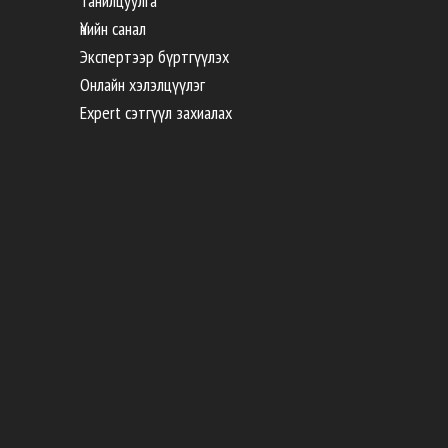
Танилцуулга
Үнийн санал
Экспертээр бүртгүүлэх
Онлайн хэлэлцүүлэг
Expert сэтгүүл захиалах