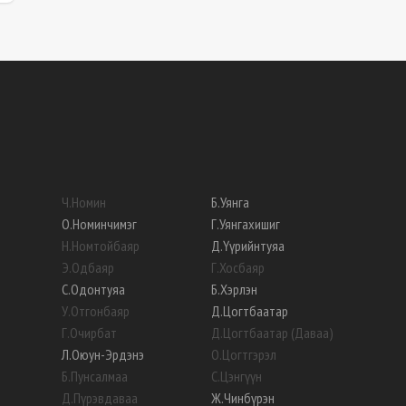
Ч
.
Номин
Б
.
Уянга
О
.
Номинчимэг
Г
.
Уянгахишиг
Н
.
Номтойбаяр
Д
.
Үүрийнтуяа
Э
.
Одбаяр
Г
.
Хосбаяр
С
.
Одонтуяа
Б
.
Хэрлэн
У
.
Отгонбаяр
Д
.
Цогтбаатар
Г
.
Очирбат
Д
.
Цогтбаатар (Даваа)
Л
.
Оюун-Эрдэнэ
О
.
Цогтгэрэл
Б
.
Пунсалмаа
С
.
Цэнгүүн
Д
.
Пүрэвдаваа
Ж
.
Чинбүрэн