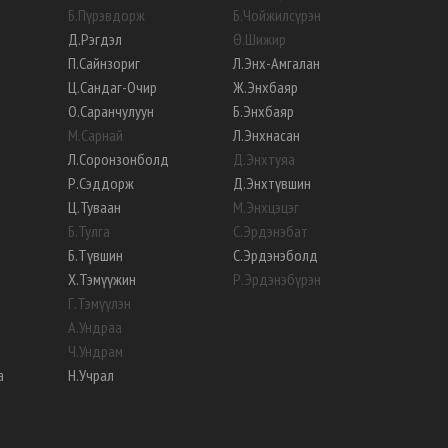
Б
.
Пүрэвдорж
Б
.
Чойжилсүрэн
Д
.
Рэгдэл
Ө
.
Шижир
П
.
Сайнзориг
Л
.
Энх-Амгалан
Ц
.
Сандаг-Очир
Ж
.
Энхбаяр
О
.
Саранчулуун
Б
.
Энхбаяр
М
.
Сарнай
Л
.
Энхнасан
Л
.
Соронзонболд
Д
.
Энхтуяа
Р
.
Сэддорж
Д
.
Энхтүвшин
Ц
.
Туваан
М
.
Энхцэцэг
Б
.
Тулга
С
.
Эрдэнэбат
Б
.
Түвшин
С
.
Эрдэнэболд
Х
.
Тэмүүжин
Р
.
Эрдэнэбүрэн
Г
.
Тэмүүлэн
А
.
Ундраа
Ч
.
Ундрам
а
Н
.
Учрал