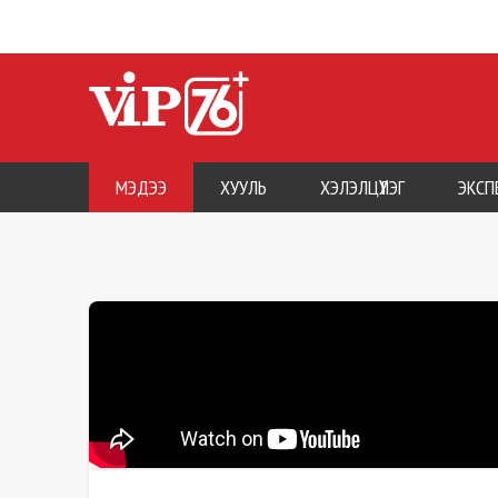
МЭДЭЭ
ХУУЛЬ
ХЭЛЭЛЦҮҮЛЭГ
ЭКСП