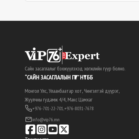
Сайн засаглалыг бэхжүүлэхэд хөгжлийн гүүр болно.
“САЙН ЗАСАГЛАЛЫН ГҮҮР” НҮТББ
Монгол Улс, Улаанбаатар хот, Чингэлтэй дүүрэг,
Жуулчны гудамж 4/4, Макс Цамхаг
+976-701-22-701,
+976-8031-7678
info@vip76.mn