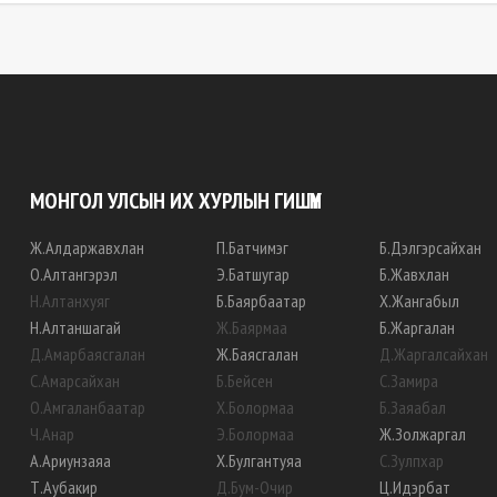
МОНГОЛ УЛСЫН ИХ ХУРЛЫН ГИШҮҮН
Ж
.
Алдаржавхлан
П
.
Батчимэг
Б
.
Дэлгэрсайхан
О
.
Алтангэрэл
Э
.
Батшугар
Б
.
Жавхлан
Н
.
Алтанхуяг
Б
.
Баярбаатар
Х
.
Жангабыл
Н
.
Алтаншагай
Ж
.
Баярмаа
Б
.
Жаргалан
Д
.
Амарбаясгалан
Ж
.
Баясгалан
Д
.
Жаргалсайхан
С
.
Амарсайхан
Б
.
Бейсен
С
.
Замира
О
.
Амгаланбаатар
Х
.
Болормаа
Б
.
Заяабал
Ч
.
Анар
Э
.
Болормаа
Ж
.
Золжаргал
А
.
Ариунзаяа
Х
.
Булгантуяа
С
.
Зулпхар
Т
.
Аубакир
Д
.
Бум-Очир
Ц
.
Идэрбат