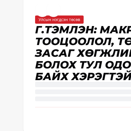
Улсын нэгдсэн төсөв
Г.ТЭМҮҮЛЭН: МА
ТООЦООЛОЛ, Т
ЗАСАГ ХӨГЖЛИ
БОЛОХ ТУЛ ОД
БАЙХ ХЭРЭГТЭЙ