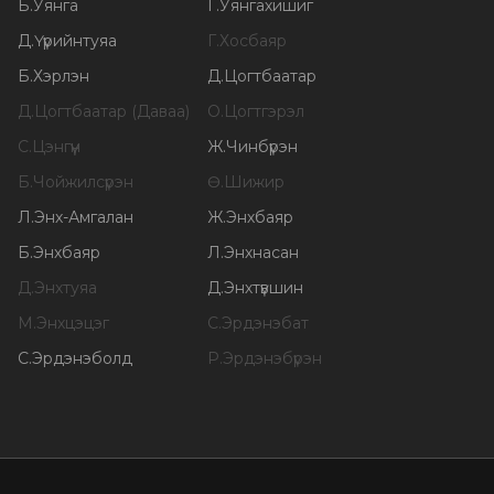
Б
.
Уянга
Г
.
Уянгахишиг
Д
.
Үүрийнтуяа
Г
.
Хосбаяр
Б
.
Хэрлэн
Д
.
Цогтбаатар
Д
.
Цогтбаатар (Даваа)
О
.
Цогтгэрэл
С
.
Цэнгүүн
Ж
.
Чинбүрэн
Б
.
Чойжилсүрэн
Ө
.
Шижир
Л
.
Энх-Амгалан
Ж
.
Энхбаяр
Б
.
Энхбаяр
Л
.
Энхнасан
Д
.
Энхтуяа
Д
.
Энхтүвшин
М
.
Энхцэцэг
С
.
Эрдэнэбат
С
.
Эрдэнэболд
Р
.
Эрдэнэбүрэн