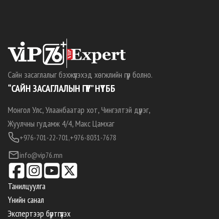
Сайн засаглалыг бэхжүүлэхэд хөгжлийн гүүр болно.
“САЙН ЗАСАГЛАЛЫН ГҮҮР” НҮТББ
Монгол Улс, Улаанбаатар хот, Чингэлтэй дүүрэг,
Жуулчны гудамж 4/4, Макс Цамхаг
+976-701-22-701,
+976-8031-7678
info@vip76.mn
Танилцуулга
Үнийн санал
Экспертээр бүртгүүлэх