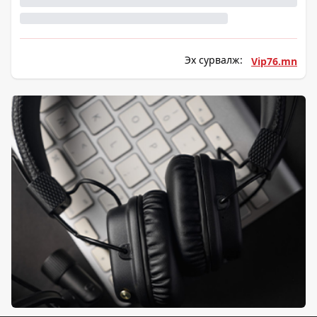
Эх сурвалж:
Vip76.mn