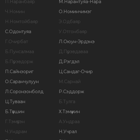
П
.
Наранбаяр
М
.
Нарантуяа-Нара
Ч
.
Номин
О
.
Номинчимэг
Н
.
Номтойбаяр
Э
.
Одбаяр
С
.
Одонтуяа
У
.
Отгонбаяр
Г
.
Очирбат
Л
.
Оюун-Эрдэнэ
Б
.
Пунсалмаа
Д
.
Пүрэвдаваа
Б
.
Пүрэвдорж
Д
.
Рэгдэл
П
.
Сайнзориг
Ц
.
Сандаг-Очир
О
.
Саранчулуун
М
.
Сарнай
Л
.
Соронзонболд
Р
.
Сэддорж
Ц
.
Туваан
Б
.
Тулга
Б
.
Түвшин
Х
.
Тэмүүжин
Г
.
Тэмүүлэн
А
.
Ундраа
Ч
.
Ундрам
Н
.
Учрал