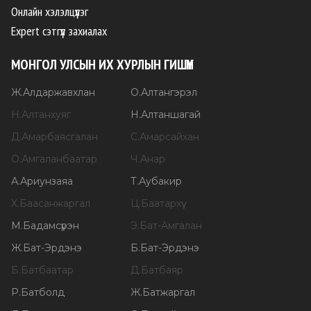
Онлайн хэлэлцүүлэг
Expert сэтгүүл захиалах
МОНГОЛ УЛСЫН ИХ ХУРЛЫН ГИШҮҮН
Ж
.
Алдаржавхлан
О
.
Алтангэрэл
Н
.
Алтанхуяг
Н
.
Алтаншагай
Д
.
Амарбаясгалан
С
.
Амарсайхан
О
.
Амгаланбаатар
Ч
.
Анар
А
.
Ариунзаяа
Т
.
Аубакир
Х
.
Баасанжаргал
Ц
.
Баатархүү
М
.
Бадамсүрэн
Э
.
Бат-Амгалан
Ж
.
Бат-Эрдэнэ
Б
.
Бат-Эрдэнэ
Б
.
Батбаатар
Д
.
Батбаяр
Р
.
Батболд
Ж
.
Батжаргал