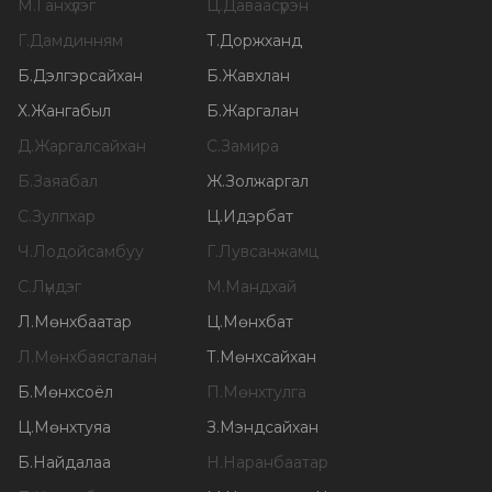
М
.
Ганхүлэг
Ц
.
Даваасүрэн
Г
.
Дамдинням
Т
.
Доржханд
Б
.
Дэлгэрсайхан
Б
.
Жавхлан
Х
.
Жангабыл
Б
.
Жаргалан
Д
.
Жаргалсайхан
С
.
Замира
Б
.
Заяабал
Ж
.
Золжаргал
С
.
Зулпхар
Ц
.
Идэрбат
Ч
.
Лодойсамбуу
Г
.
Лувсанжамц
С
.
Лүндэг
М
.
Мандхай
Л
.
Мөнхбаатар
Ц
.
Мөнхбат
Л
.
Мөнхбаясгалан
Т
.
Мөнхсайхан
Б
.
Мөнхсоёл
П
.
Мөнхтулга
Ц
.
Мөнхтуяа
З
.
Мэндсайхан
Б
.
Найдалаа
Н
.
Наранбаатар