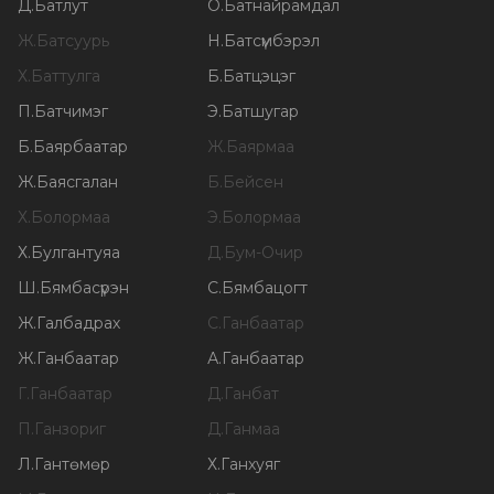
Д
.
Батлут
О
.
Батнайрамдал
Ж
.
Батсуурь
Н
.
Батсүмбэрэл
Х
.
Баттулга
Б
.
Батцэцэг
П
.
Батчимэг
Э
.
Батшугар
Б
.
Баярбаатар
Ж
.
Баярмаа
Ж
.
Баясгалан
Б
.
Бейсен
Х
.
Болормаа
Э
.
Болормаа
Х
.
Булгантуяа
Д
.
Бум-Очир
Ш
.
Бямбасүрэн
С
.
Бямбацогт
Ж
.
Галбадрах
С
.
Ганбаатар
Ж
.
Ганбаатар
А
.
Ганбаатар
Г
.
Ганбаатар
Д
.
Ганбат
П
.
Ганзориг
Д
.
Ганмаа
Л
.
Гантөмөр
Х
.
Ганхуяг