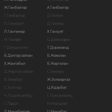
Ж
.
Ганбаатар
А
.
Ганбаатар
Г
.
Ганбаатар
Д
.
Ганбат
П
.
Ганзориг
Д
.
Ганмаа
Л
.
Гантөмөр
Х
.
Ганхуяг
М
.
Ганхүлэг
Ц
.
Даваасүрэн
Г
.
Дамдинням
Т
.
Доржханд
Б
.
Дэлгэрсайхан
Б
.
Жавхлан
Х
.
Жангабыл
Б
.
Жаргалан
Д
.
Жаргалсайхан
С
.
Замира
Б
.
Заяабал
Ж
.
Золжаргал
С
.
Зулпхар
Ц
.
Идэрбат
Ч
.
Лодойсамбуу
Г
.
Лувсанжамц
С
.
Лүндэг
М
.
Мандхай
Л
.
Мөнхбаатар
Ц
.
Мөнхбат