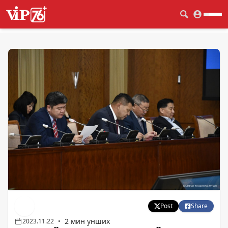
Post
Share
2 мин унших
2023.11.22
•