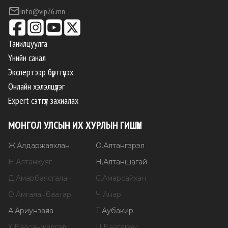
info@vip76.mn
Танилцуулга
Үнийн санал
Экспертээр бүртгүүлэх
Онлайн хэлэлцүүлэг
Expert сэтгүүл захиалах
МОНГОЛ УЛСЫН ИХ ХУРЛЫН ГИШҮҮН
Ж
.
Алдаржавхлан
О
.
Алтангэрэл
Н
.
Алтанхуяг
Н
.
Алтаншагай
Д
.
Амарбаясгалан
С
.
Амарсайхан
О
.
Амгаланбаатар
Ч
.
Анар
А
.
Ариунзаяа
Т
.
Аубакир
Х
.
Баасанжаргал
Ц
.
Баатархүү