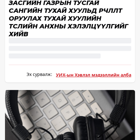
ЗАСГИЙН ГАЗРЫН ТУСГАЙ
САНГИЙН ТУХАЙ ХУУЛЬД ӨӨРЧЛӨЛТ
ОРУУЛАХ ТУХАЙ ХУУЛИЙН
ТӨСЛИЙН АНХНЫ ХЭЛЭЛЦҮҮЛГИЙГ
ХИЙВ
Эх сурвалж:
УИХ-ын Хэвлэл мэдээллийн алба