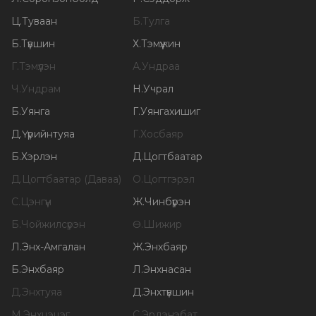
Ц
.
Туваан
Б
.
Тулга
Б
.
Түвшин
Х
.
Тэмүүжин
Г
.
Тэмүүлэн
А
.
Ундраа
Ч
.
Ундрам
Н
.
Учрал
Б
.
Уянга
Г
.
Уянгахишиг
Д
.
Үүрийнтуяа
Г
.
Хосбаяр
Б
.
Хэрлэн
Д
.
Цогтбаатар
Д
.
Цогтбаатар (Даваа)
О
.
Цогтгэрэл
С
.
Цэнгүүн
Ж
.
Чинбүрэн
Б
.
Чойжилсүрэн
Ө
.
Шижир
Л
.
Энх-Амгалан
Ж
.
Энхбаяр
Б
.
Энхбаяр
Л
.
Энхнасан
Д
.
Энхтуяа
Д
.
Энхтүвшин
М
.
Энхцэцэг
С
.
Эрдэнэбат