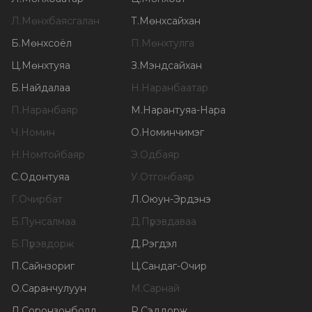
Л
.
Мөнхбаясгалан
Т
.
Мөнхсайхан
Б
.
Мөнхсоёл
П
.
Мөнхтулга
Ц
.
Мөнхтуяа
З
.
Мэндсайхан
Б
.
Найдалаа
Н
.
Наранбаатар
П
.
Наранбаяр
М
.
Нарантуяа-Нара
Ч
.
Номин
О
.
Номинчимэг
Н
.
Номтойбаяр
Э
.
Одбаяр
С
.
Одонтуяа
У
.
Отгонбаяр
Г
.
Очирбат
Л
.
Оюун-Эрдэнэ
Б
.
Пунсалмаа
Д
.
Пүрэвдаваа
Б
.
Пүрэвдорж
Д
.
Рэгдэл
П
.
Сайнзориг
Ц
.
Сандаг-Очир
О
.
Саранчулуун
М
.
Сарнай
Л
.
Соронзонболд
Р
.
Сэддорж