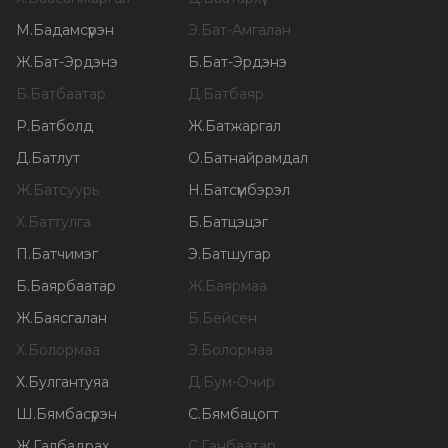
М
.
Бадамсүрэн
Э
.
Бат-Амгалан
Ж
.
Бат-Эрдэнэ
Б
.
Бат-Эрдэнэ
Б
.
Батбаатар
Д
.
Батбаяр
Р
.
Батболд
Ж
.
Батжаргал
Д
.
Батлут
О
.
Батнайрамдал
Ж
.
Батсуурь
Н
.
Батсүмбэрэл
Х
.
Баттулга
Б
.
Батцэцэг
П
.
Батчимэг
Э
.
Батшугар
Б
.
Баярбаатар
Ж
.
Баярмаа
Ж
.
Баясгалан
Б
.
Бейсен
Х
.
Болормаа
Э
.
Болормаа
Х
.
Булгантуяа
Д
.
Бум-Очир
Ш
.
Бямбасүрэн
С
.
Бямбацогт
Ж
.
Галбадрах
С
.
Ганбаатар