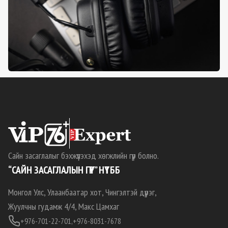
Сайн засаглалыг бэхжүүлэхэд хөгжлийн гүүр болно.
“САЙН ЗАСАГЛАЛЫН ГҮҮР” НҮТББ
Монгол Улс, Улаанбаатар хот, Чингэлтэй дүүрэг,
Жуулчны гудамж 4/4, Макс Цамхаг
+976-701-22-701,
+976-8031-7678