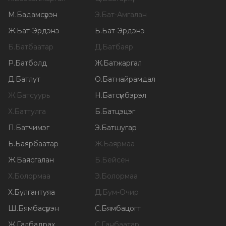
М
.
Бадамсүрэн
Э
.
Бат-Амгалан
Ж
.
Бат-Эрдэнэ
Б
.
Бат-Эрдэнэ
Б
.
Батбаатар
Д
.
Батбаяр
Р
.
Батболд
Ж
.
Батжаргал
Д
.
Батлут
О
.
Батнайрамдал
Ж
.
Батсуурь
Н
.
Батсүмбэрэл
Х
.
Баттулга
Б
.
Батцэцэг
П
.
Батчимэг
Э
.
Батшугар
Б
.
Баярбаатар
Ж
.
Баярмаа
Ж
.
Баясгалан
Б
.
Бейсен
Х
.
Болормаа
Э
.
Болормаа
Х
.
Булгантуяа
Д
.
Бум-Очир
Ш
.
Бямбасүрэн
С
.
Бямбацогт
Ж
.
Галбадрах
С
.
Ганбаатар