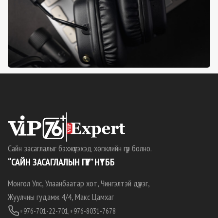
Сайн засаглалыг бэхжүүлэхэд хөгжлийн гүүр болно.
“САЙН ЗАСАГЛАЛЫН ГҮҮР” НҮТББ
Монгол Улс, Улаанбаатар хот, Чингэлтэй дүүрэг,
Жуулчны гудамж 4/4, Макс Цамхаг
+976-701-22-701,
+976-8031-7678