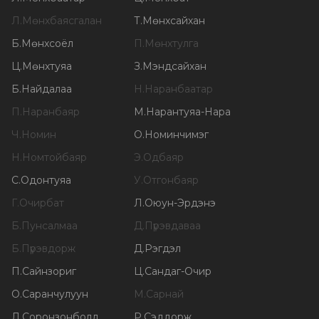
Л
.
Мөнхбаясгалан
Т
.
Мөнхсайхан
Б
.
Мөнхсоёл
П
.
Мөнхтулга
Ц
.
Мөнхтуяа
З
.
Мэндсайхан
Б
.
Найдалаа
Н
.
Наранбаатар
П
.
Наранбаяр
М
.
Нарантуяа-Нара
Ч
.
Номин
О
.
Номинчимэг
Н
.
Номтойбаяр
Э
.
Одбаяр
С
.
Одонтуяа
У
.
Отгонбаяр
Г
.
Очирбат
Л
.
Оюун-Эрдэнэ
Б
.
Пунсалмаа
Д
.
Пүрэвдаваа
Б
.
Пүрэвдорж
Д
.
Рэгдэл
П
.
Сайнзориг
Ц
.
Сандаг-Очир
О
.
Саранчулуун
М
.
Сарнай
Л
.
Соронзонболд
Р
.
Сэддорж