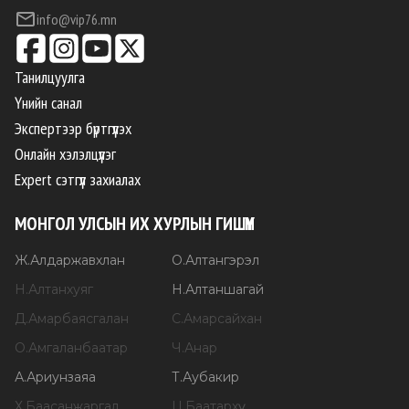
info@vip76.mn
Танилцуулга
Үнийн санал
Экспертээр бүртгүүлэх
Онлайн хэлэлцүүлэг
Expert сэтгүүл захиалах
МОНГОЛ УЛСЫН ИХ ХУРЛЫН ГИШҮҮН
Ж
.
Алдаржавхлан
О
.
Алтангэрэл
Н
.
Алтанхуяг
Н
.
Алтаншагай
Д
.
Амарбаясгалан
С
.
Амарсайхан
О
.
Амгаланбаатар
Ч
.
Анар
А
.
Ариунзаяа
Т
.
Аубакир
Х
.
Баасанжаргал
Ц
.
Баатархүү