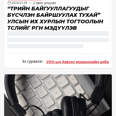
2 мин унших
2024.01.05
•
“ТӨРИЙН БАЙГУУЛЛАГУУДЫГ
БҮСЧЛЭН БАЙРШУУЛАХ ТУХАЙ”
УЛСЫН ИХ ХУРЛЫН ТОГТООЛЫН
ТӨСЛИЙГ ӨРГӨН МЭДҮҮЛЭВ
Эх сурвалж:
УИХ-ын Хэвлэл мэдээллийн алба