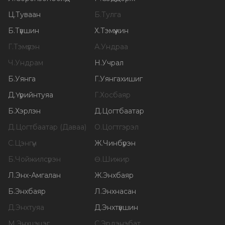
Ц
.
Туваан
Б
.
Тулга
Б
.
Түвшин
Х
.
Тэмүүжин
Г
.
Тэмүүлэн
А
.
Ундраа
Ч
.
Ундрам
Н
.
Учрал
Б
.
Уянга
Г
.
Уянгахишиг
Д
.
Үүрийнтуяа
Г
.
Хосбаяр
Б
.
Хэрлэн
Д
.
Цогтбаатар
Д
.
Цогтбаатар (Даваа)
О
.
Цогтгэрэл
С
.
Цэнгүүн
Ж
.
Чинбүрэн
Б
.
Чойжилсүрэн
Ө
.
Шижир
Л
.
Энх-Амгалан
Ж
.
Энхбаяр
Б
.
Энхбаяр
Л
.
Энхнасан
Д
.
Энхтуяа
Д
.
Энхтүвшин
М
.
Энхцэцэг
С
.
Эрдэнэбат