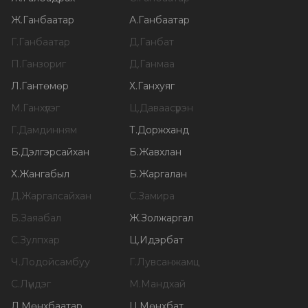
Ж
.
Ганбаатар
А
.
Ганбаатар
Г
.
Ганбаатар
Д
.
Ганбат
П
.
Ганзориг
Д
.
Ганмаа
Л
.
Гантөмөр
Х
.
Ганхуяг
М
.
Ганхүлэг
Ц
.
Даваасүрэн
Г
.
Дамдинням
Т
.
Доржханд
Б
.
Дэлгэрсайхан
Б
.
Жавхлан
Х
.
Жангабыл
Б
.
Жаргалан
Д
.
Жаргалсайхан
С
.
Замира
Б
.
Заяабал
Ж
.
Золжаргал
С
.
Зулпхар
Ц
.
Идэрбат
Ч
.
Лодойсамбуу
Г
.
Лувсанжамц
С
.
Лүндэг
М
.
Мандхай
Л
.
Мөнхбаатар
Ц
.
Мөнхбат