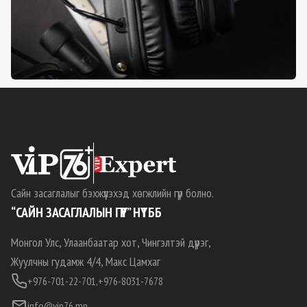
Сайн засаглалыг бэхжүүлэхэд хөгжлийн гүүр болно.
“САЙН ЗАСАГЛАЛЫН ГҮҮР” НҮТББ
Монгол Улс, Улаанбаатар хот, Чингэлтэй дүүрэг,
Жуулчны гудамж 4/4, Макс Цамхаг
+976-701-22-701,
+976-8031-7678
info@vip76.mn