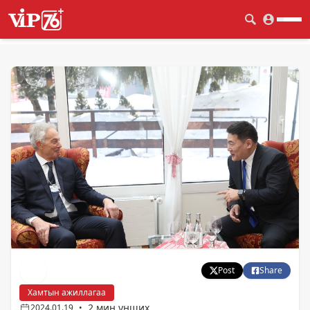
Post
Share
Хамтын ажиллагаа
2 мин унших
2024.01.19
•