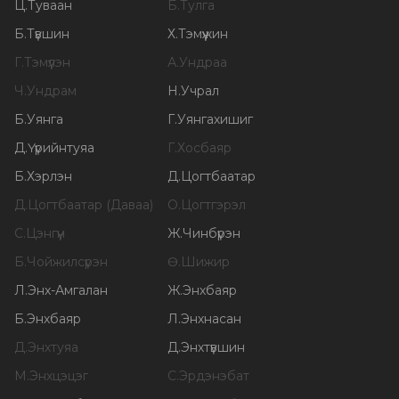
Ц
.
Туваан
Б
.
Тулга
Б
.
Түвшин
Х
.
Тэмүүжин
Г
.
Тэмүүлэн
А
.
Ундраа
Ч
.
Ундрам
Н
.
Учрал
Б
.
Уянга
Г
.
Уянгахишиг
Д
.
Үүрийнтуяа
Г
.
Хосбаяр
Б
.
Хэрлэн
Д
.
Цогтбаатар
Д
.
Цогтбаатар (Даваа)
О
.
Цогтгэрэл
С
.
Цэнгүүн
Ж
.
Чинбүрэн
Б
.
Чойжилсүрэн
Ө
.
Шижир
Л
.
Энх-Амгалан
Ж
.
Энхбаяр
Б
.
Энхбаяр
Л
.
Энхнасан
Д
.
Энхтуяа
Д
.
Энхтүвшин
М
.
Энхцэцэг
С
.
Эрдэнэбат