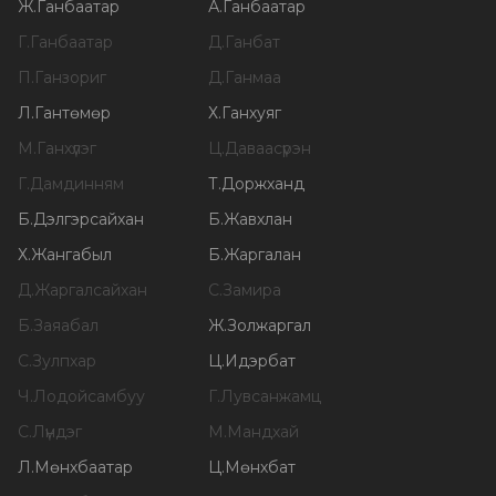
Ж
.
Ганбаатар
А
.
Ганбаатар
Г
.
Ганбаатар
Д
.
Ганбат
П
.
Ганзориг
Д
.
Ганмаа
Л
.
Гантөмөр
Х
.
Ганхуяг
М
.
Ганхүлэг
Ц
.
Даваасүрэн
Г
.
Дамдинням
Т
.
Доржханд
Б
.
Дэлгэрсайхан
Б
.
Жавхлан
Х
.
Жангабыл
Б
.
Жаргалан
Д
.
Жаргалсайхан
С
.
Замира
Б
.
Заяабал
Ж
.
Золжаргал
С
.
Зулпхар
Ц
.
Идэрбат
Ч
.
Лодойсамбуу
Г
.
Лувсанжамц
С
.
Лүндэг
М
.
Мандхай
Л
.
Мөнхбаатар
Ц
.
Мөнхбат