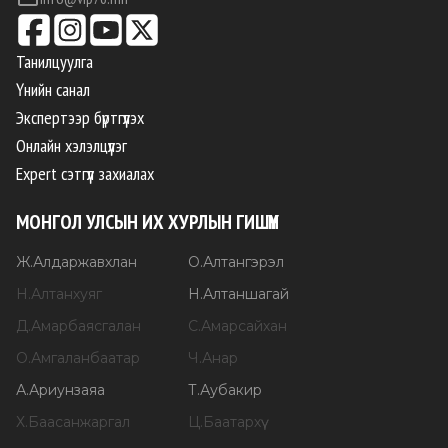
Танилцуулга
Үнийн санал
Экспертээр бүртгүүлэх
Онлайн хэлэлцүүлэг
Expert сэтгүүл захиалах
МОНГОЛ УЛСЫН ИХ ХУРЛЫН ГИШҮҮН
Ж
.
Алдаржавхлан
О
.
Алтангэрэл
Н
.
Алтанхуяг
Н
.
Алтаншагай
Д
.
Амарбаясгалан
С
.
Амарсайхан
О
.
Амгаланбаатар
Ч
.
Анар
А
.
Ариунзаяа
Т
.
Аубакир
Х
.
Баасанжаргал
Ц
.
Баатархүү