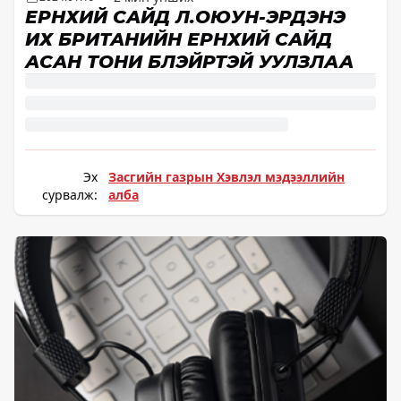
ЕРӨНХИЙ САЙД Л.ОЮУН-ЭРДЭНЭ
ИХ БРИТАНИЙН ЕРӨНХИЙ САЙД
АСАН ТОНИ БЛЭЙРТЭЙ УУЛЗЛАА
Эх
Засгийн газрын Хэвлэл мэдээллийн
сурвалж:
алба