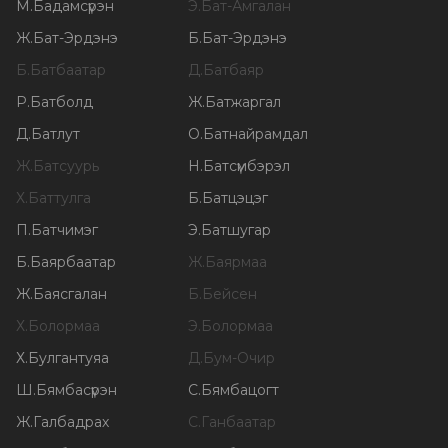
М
.
Бадамсүрэн
Э
.
Бат-Амгалан
Ж
.
Бат-Эрдэнэ
Б
.
Бат-Эрдэнэ
Б
.
Батбаатар
Д
.
Батбаяр
Р
.
Батболд
Ж
.
Батжаргал
Д
.
Батлут
О
.
Батнайрамдал
Ж
.
Батсуурь
Н
.
Батсүмбэрэл
Х
.
Баттулга
Б
.
Батцэцэг
П
.
Батчимэг
Э
.
Батшугар
Б
.
Баярбаатар
Ж
.
Баярмаа
Ж
.
Баясгалан
Б
.
Бейсен
Х
.
Болормаа
Э
.
Болормаа
Х
.
Булгантуяа
Д
.
Бум-Очир
Ш
.
Бямбасүрэн
С
.
Бямбацогт
Ж
.
Галбадрах
С
.
Ганбаатар