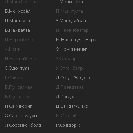
Л
.
Мөнхбаясгалан
Т
.
Мөнхсайхан
Б
.
Мөнхсоёл
П
.
Мөнхтулга
Ц
.
Мөнхтуяа
З
.
Мэндсайхан
Б
.
Найдалаа
Н
.
Наранбаатар
П
.
Наранбаяр
М
.
Нарантуяа-Нара
Ч
.
Номин
О
.
Номинчимэг
Н
.
Номтойбаяр
Э
.
Одбаяр
С
.
Одонтуяа
У
.
Отгонбаяр
Г
.
Очирбат
Л
.
Оюун-Эрдэнэ
Б
.
Пунсалмаа
Д
.
Пүрэвдаваа
Б
.
Пүрэвдорж
Д
.
Рэгдэл
П
.
Сайнзориг
Ц
.
Сандаг-Очир
О
.
Саранчулуун
М
.
Сарнай
Л
.
Соронзонболд
Р
.
Сэддорж