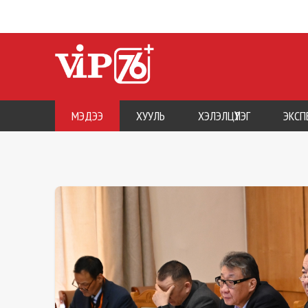
МЭДЭЭ
ХУУЛЬ
ХЭЛЭЛЦҮҮЛЭГ
ЭКСП