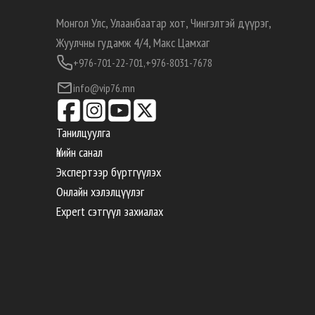
Монгол Улс, Улаанбаатар хот, Чингэлтэй дүүрэг,
Жуулчны гудамж 4/4, Макс Цамхаг
+976-701-22-701,
+976-8031-7678
info@vip76.mn
Танилцуулга
Үнийн санал
Экспертээр бүртгүүлэх
Онлайн хэлэлцүүлэг
Expert сэтгүүл захиалах