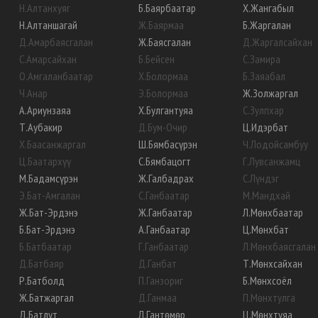
Н
.
Алтанхуяг
Б
.
Баярбаатар
Х
.
Жангабыл
Н
.
Алтаншагай
Ж
.
Баярмаа
Б
.
Жаргалан
Д
.
Амарбаясгалан
Ж
.
Баясгалан
Д
.
Жаргалсайхан
С
.
Амарсайхан
Б
.
Бейсен
С
.
Замира
О
.
Амгаланбаатар
Х
.
Болормаа
Б
.
Заяабал
Ч
.
Анар
Э
.
Болормаа
Ж
.
Золжаргал
А
.
Ариунзаяа
Х
.
Булгантуяа
С
.
Зулпхар
Т
.
Аубакир
Д
.
Бум-Очир
Ц
.
Идэрбат
Х
.
Баасанжаргал
Ш
.
Бямбасүрэн
Ч
.
Лодойсамбуу
Ц
.
Баатархүү
С
.
Бямбацогт
Г
.
Лувсанжамц
М
.
Бадамсүрэн
Ж
.
Галбадрах
С
.
Лүндэг
Э
.
Бат-Амгалан
С
.
Ганбаатар
М
.
Мандхай
Ж
.
Бат-Эрдэнэ
Ж
.
Ганбаатар
Л
.
Мөнхбаатар
Б
.
Бат-Эрдэнэ
А
.
Ганбаатар
Ц
.
Мөнхбат
Б
.
Батбаатар
Г
.
Ганбаатар
Л
.
Мөнхбаясгалан
Д
.
Батбаяр
Д
.
Ганбат
Т
.
Мөнхсайхан
Р
.
Батболд
П
.
Ганзориг
Б
.
Мөнхсоёл
Ж
.
Батжаргал
Д
.
Ганмаа
П
.
Мөнхтулга
Д
.
Батлут
Л
.
Гантөмөр
Ц
.
Мөнхтуяа