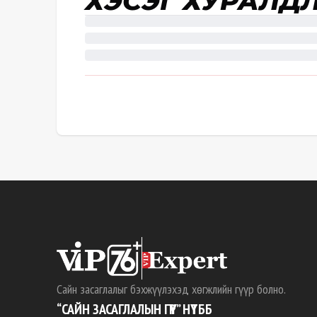
ХЭСЭГ ХУРАЛД
Сайн засаглалыг бэхжүүлэхэд хөгжлийн гүүр болно.
“САЙН ЗАСАГЛАЛЫН ГҮҮР” НҮТББ