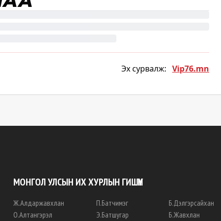
ЛАА
Эх сурвалж:
Vip76.mn
МОНГОЛ УЛСЫН ИХ ХУРЛЫН ГИШҮҮН
Ж
.
Алдаржавхлан
П
.
Батчимэг
Б
.
Дэлгэрсайхан
О
.
Алтангэрэл
Э
.
Батшугар
Б
.
Жавхлан