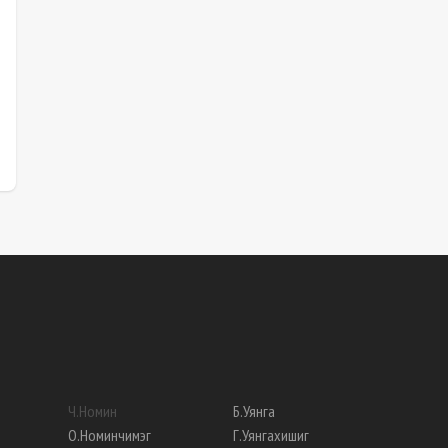
Ч
.
Номин
Б
.
Уянга
О
.
Номинчимэг
Г
.
Уянгахишиг