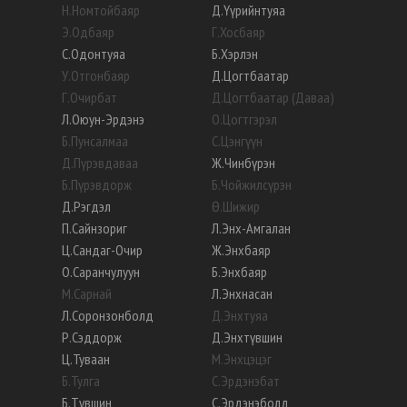
Н
.
Номтойбаяр
Д
.
Үүрийнтуяа
Э
.
Одбаяр
Г
.
Хосбаяр
С
.
Одонтуяа
Б
.
Хэрлэн
У
.
Отгонбаяр
Д
.
Цогтбаатар
Г
.
Очирбат
Д
.
Цогтбаатар (Даваа)
Л
.
Оюун-Эрдэнэ
О
.
Цогтгэрэл
Б
.
Пунсалмаа
С
.
Цэнгүүн
Д
.
Пүрэвдаваа
Ж
.
Чинбүрэн
Б
.
Пүрэвдорж
Б
.
Чойжилсүрэн
Д
.
Рэгдэл
Ө
.
Шижир
П
.
Сайнзориг
Л
.
Энх-Амгалан
Ц
.
Сандаг-Очир
Ж
.
Энхбаяр
О
.
Саранчулуун
Б
.
Энхбаяр
М
.
Сарнай
Л
.
Энхнасан
Л
.
Соронзонболд
Д
.
Энхтуяа
Р
.
Сэддорж
Д
.
Энхтүвшин
Ц
.
Туваан
М
.
Энхцэцэг
Б
.
Тулга
С
.
Эрдэнэбат
Б
.
Түвшин
С
.
Эрдэнэболд