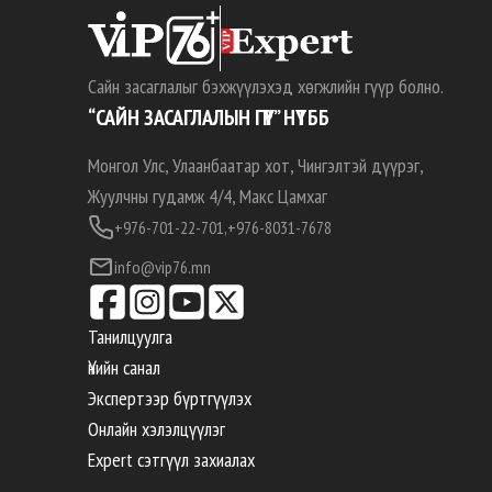
Сайн засаглалыг бэхжүүлэхэд хөгжлийн гүүр болно.
“САЙН ЗАСАГЛАЛЫН ГҮҮР” НҮТББ
Монгол Улс, Улаанбаатар хот, Чингэлтэй дүүрэг,
Жуулчны гудамж 4/4, Макс Цамхаг
+976-701-22-701,
+976-8031-7678
info@vip76.mn
Танилцуулга
Үнийн санал
Экспертээр бүртгүүлэх
Онлайн хэлэлцүүлэг
Expert сэтгүүл захиалах