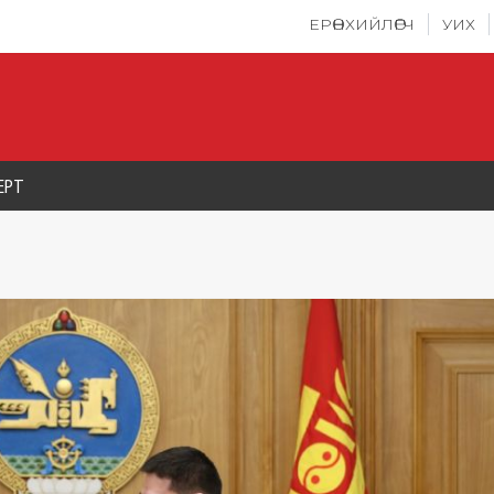
ЕРӨНХИЙЛӨГЧ
УИХ
ЕРТ