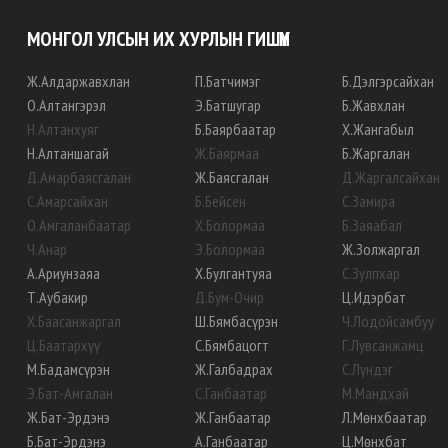
МОНГОЛ УЛСЫН ИХ ХУРЛЫН ГИШҮҮН
Ж
.
Алдаржавхлан
П
.
Батчимэг
Б
.
Дэлгэрсайхан
О
.
Алтангэрэл
Э
.
Батшугар
Б
.
Жавхлан
Н
.
Алтанхуяг
Б
.
Баярбаатар
Х
.
Жангабыл
Н
.
Алтаншагай
Ж
.
Баярмаа
Б
.
Жаргалан
Д
.
Амарбаясгалан
Ж
.
Баясгалан
Д
.
Жаргалсайхан
С
.
Амарсайхан
Б
.
Бейсен
С
.
Замира
О
.
Амгаланбаатар
Х
.
Болормаа
Б
.
Заяабал
Ч
.
Анар
Э
.
Болормаа
Ж
.
Золжаргал
А
.
Ариунзаяа
Х
.
Булгантуяа
С
.
Зулпхар
Т
.
Аубакир
Д
.
Бум-Очир
Ц
.
Идэрбат
Х
.
Баасанжаргал
Ш
.
Бямбасүрэн
Ч
.
Лодойсамбуу
Ц
.
Баатархүү
С
.
Бямбацогт
Г
.
Лувсанжамц
М
.
Бадамсүрэн
Ж
.
Галбадрах
С
.
Лүндэг
Э
.
Бат-Амгалан
С
.
Ганбаатар
М
.
Мандхай
Ж
.
Бат-Эрдэнэ
Ж
.
Ганбаатар
Л
.
Мөнхбаатар
Б
.
Бат-Эрдэнэ
А
.
Ганбаатар
Ц
.
Мөнхбат