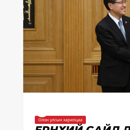
Олон улсын харилцаа
ЕРӨНХИЙ САЙД 