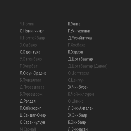
Ч
.
Номин
Б
.
Уянга
О
.
Номинчимэг
Г
.
Уянгахишиг
Н
.
Номтойбаяр
Д
.
Үүрийнтуяа
Э
.
Одбаяр
Г
.
Хосбаяр
С
.
Одонтуяа
Б
.
Хэрлэн
У
.
Отгонбаяр
Д
.
Цогтбаатар
Г
.
Очирбат
Д
.
Цогтбаатар (Даваа)
Л
.
Оюун-Эрдэнэ
О
.
Цогтгэрэл
Б
.
Пунсалмаа
С
.
Цэнгүүн
Д
.
Пүрэвдаваа
Ж
.
Чинбүрэн
Б
.
Пүрэвдорж
Б
.
Чойжилсүрэн
Д
.
Рэгдэл
Ө
.
Шижир
П
.
Сайнзориг
Л
.
Энх-Амгалан
Ц
.
Сандаг-Очир
Ж
.
Энхбаяр
О
.
Саранчулуун
Б
.
Энхбаяр
М
.
Сарнай
Л
.
Энхнасан