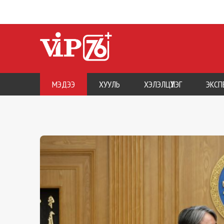
МЭДЭЭ
ХУУЛЬ
ХЭЛЭЛЦҮҮЛЭГ
ЭКСП