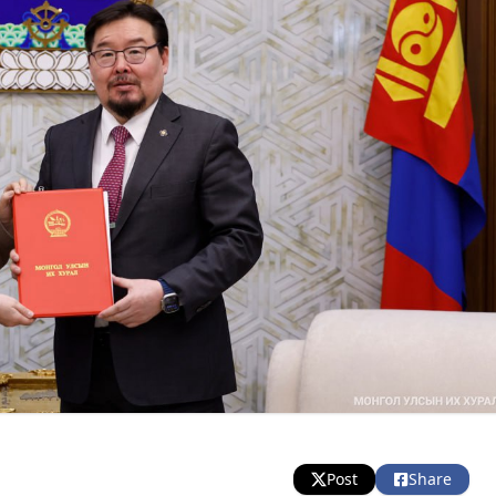
Post
Share