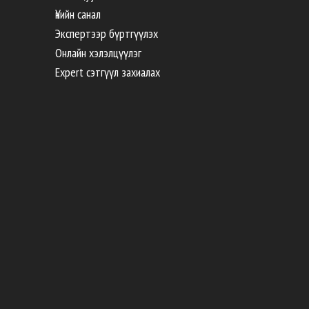
Үнийн санал
Экспертээр бүртгүүлэх
Онлайн хэлэлцүүлэг
Expert сэтгүүл захиалах