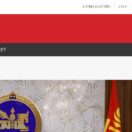
ЕРӨНХИЙЛӨГЧ
УИХ
ЕРТ