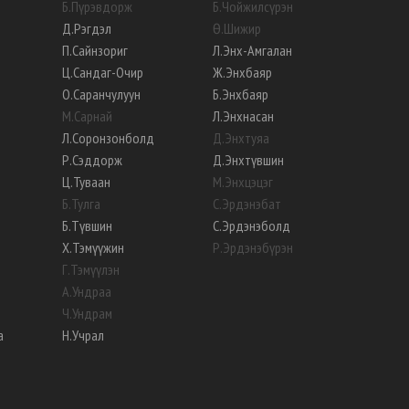
Б
.
Пүрэвдорж
Б
.
Чойжилсүрэн
Д
.
Рэгдэл
Ө
.
Шижир
П
.
Сайнзориг
Л
.
Энх-Амгалан
Ц
.
Сандаг-Очир
Ж
.
Энхбаяр
О
.
Саранчулуун
Б
.
Энхбаяр
М
.
Сарнай
Л
.
Энхнасан
Л
.
Соронзонболд
Д
.
Энхтуяа
Р
.
Сэддорж
Д
.
Энхтүвшин
Ц
.
Туваан
М
.
Энхцэцэг
Б
.
Тулга
С
.
Эрдэнэбат
Б
.
Түвшин
С
.
Эрдэнэболд
Х
.
Тэмүүжин
Р
.
Эрдэнэбүрэн
Г
.
Тэмүүлэн
А
.
Ундраа
Ч
.
Ундрам
а
Н
.
Учрал