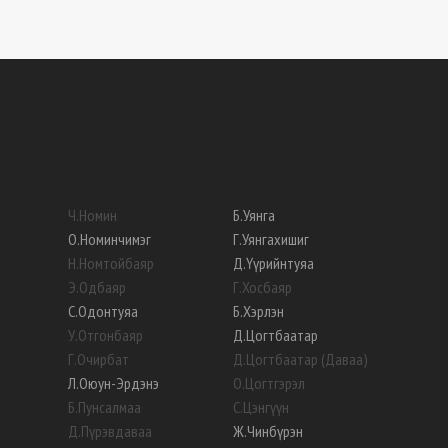
Ч
.
Номин
Б
.
Уянга
О
.
Номинчимэг
Г
.
Уянгахишиг
Н
.
Номтойбаяр
Д
.
Үүрийнтуяа
Э
.
Одбаяр
Г
.
Хосбаяр
С
.
Одонтуяа
Б
.
Хэрлэн
У
.
Отгонбаяр
Д
.
Цогтбаатар
Г
.
Очирбат
Д
.
Цогтбаатар (Даваа)
Л
.
Оюун-Эрдэнэ
О
.
Цогтгэрэл
Б
.
Пунсалмаа
С
.
Цэнгүүн
Д
.
Пүрэвдаваа
Ж
.
Чинбүрэн