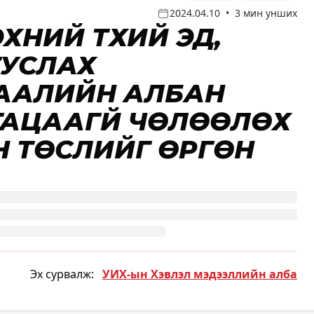
2024.04.10
•
3 мин унших
ҮҮНИЙ ТҮҮХИЙ ЭД,
ТУСЛАХ
ААЛИЙН АЛБАН
ГАЦААГҮЙ ЧӨЛӨӨЛӨХ
Н ТӨСЛИЙГ ӨРГӨН
Эх сурвалж:
УИХ-ын Хэвлэл мэдээллийн алба