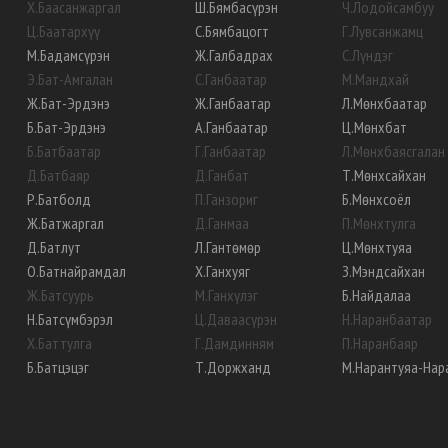
Х
.
Баасанжаргал
Ш
.
Бямбасүрэн
Ч
.
Лодойсамбуу
Ц
.
Баатархүү
С
.
Бямбацогт
Г
.
Лувсанжамц
М
.
Бадамсүрэн
Ж
.
Галбадрах
С
.
Лүндэг
Э
.
Бат-Амгалан
С
.
Ганбаатар
М
.
Мандхай
Ж
.
Бат-Эрдэнэ
Ж
.
Ганбаатар
Л
.
Мөнхбаатар
Б
.
Бат-Эрдэнэ
А
.
Ганбаатар
Ц
.
Мөнхбат
Б
.
Батбаатар
Г
.
Ганбаатар
Л
.
Мөнхбаясгалан
Д
.
Батбаяр
Д
.
Ганбат
Т
.
Мөнхсайхан
Р
.
Батболд
П
.
Ганзориг
Б
.
Мөнхсоёл
Ж
.
Батжаргал
Д
.
Ганмаа
П
.
Мөнхтулга
Д
.
Батлут
Л
.
Гантөмөр
Ц
.
Мөнхтуяа
О
.
Батнайрамдал
Х
.
Ганхуяг
З
.
Мэндсайхан
Ж
.
Батсуурь
М
.
Ганхүлэг
Б
.
Найдалаа
Н
.
Батсүмбэрэл
Ц
.
Даваасүрэн
Н
.
Наранбаатар
Х
.
Баттулга
Г
.
Дамдинням
П
.
Наранбаяр
Б
.
Батцэцэг
Т
.
Доржханд
М
.
Нарантуяа-Нар