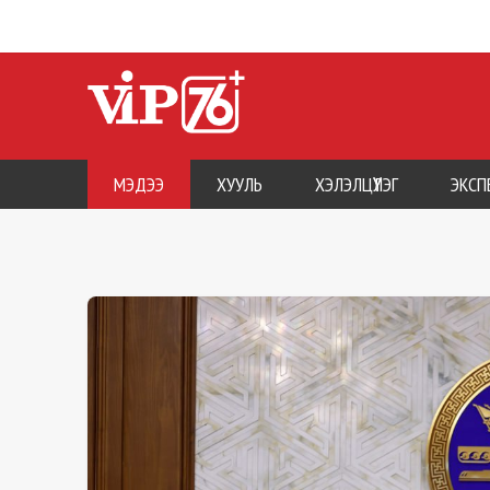
МЭДЭЭ
ХУУЛЬ
ХЭЛЭЛЦҮҮЛЭГ
ЭКСП