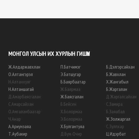
МОНГОЛ УЛСЫН ИХ ХУРЛЫН ГИШҮҮН
Ж
.
Алдаржавхлан
П
.
Батчимэг
Б
.
Дэлгэрсайхан
О
.
Алтангэрэл
Э
.
Батшугар
Б
.
Жавхлан
Н
.
Алтанхуяг
Б
.
Баярбаатар
Х
.
Жангабыл
Н
.
Алтаншагай
Ж
.
Баярмаа
Б
.
Жаргалан
Д
.
Амарбаясгалан
Ж
.
Баясгалан
Д
.
Жаргалсайхан
С
.
Амарсайхан
Б
.
Бейсен
С
.
Замира
О
.
Амгаланбаатар
Х
.
Болормаа
Б
.
Заяабал
Ч
.
Анар
Э
.
Болормаа
Ж
.
Золжаргал
А
.
Ариунзаяа
Х
.
Булгантуяа
С
.
Зулпхар
Т
.
Аубакир
Д
.
Бум-Очир
Ц
.
Идэрбат