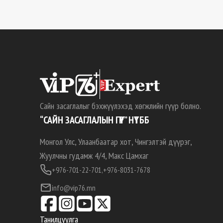
Сайн засаглалыг бэхжүүлэхэд хөгжлийн гүүр болно.
“САЙН ЗАСАГЛАЛЫН ГҮҮР” НҮТББ
Монгол Улс, Улаанбаатар хот, Чингэлтэй дүүрэг,
Жуулчны гудамж 4/4, Макс Цамхаг
+976-701-22-701,
+976-8031-7678
info@vip76.mn
Танилцуулга