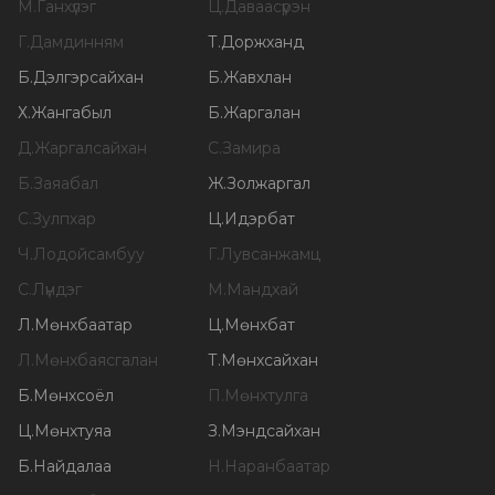
М
.
Ганхүлэг
Ц
.
Даваасүрэн
Г
.
Дамдинням
Т
.
Доржханд
Б
.
Дэлгэрсайхан
Б
.
Жавхлан
Х
.
Жангабыл
Б
.
Жаргалан
Д
.
Жаргалсайхан
С
.
Замира
Б
.
Заяабал
Ж
.
Золжаргал
С
.
Зулпхар
Ц
.
Идэрбат
Ч
.
Лодойсамбуу
Г
.
Лувсанжамц
С
.
Лүндэг
М
.
Мандхай
Л
.
Мөнхбаатар
Ц
.
Мөнхбат
Л
.
Мөнхбаясгалан
Т
.
Мөнхсайхан
Б
.
Мөнхсоёл
П
.
Мөнхтулга
Ц
.
Мөнхтуяа
З
.
Мэндсайхан
Б
.
Найдалаа
Н
.
Наранбаатар