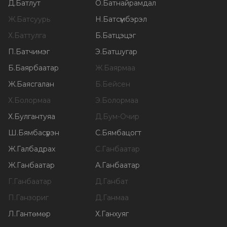
Д
.
Батлут
О
.
Батнайрамдал
Ж
.
Батсуурь
Н
.
Батсүмбэрэл
Х
.
Баттулга
Б
.
Батцэцэг
П
.
Батчимэг
Э
.
Батшугар
Б
.
Баярбаатар
Ж
.
Баярмаа
Ж
.
Баясгалан
Б
.
Бейсен
Х
.
Болормаа
Э
.
Болормаа
Х
.
Булгантуяа
Д
.
Бум-Очир
Ш
.
Бямбасүрэн
С
.
Бямбацогт
Ж
.
Галбадрах
С
.
Ганбаатар
Ж
.
Ганбаатар
А
.
Ганбаатар
Г
.
Ганбаатар
Д
.
Ганбат
П
.
Ганзориг
Д
.
Ганмаа
Л
.
Гантөмөр
Х
.
Ганхуяг