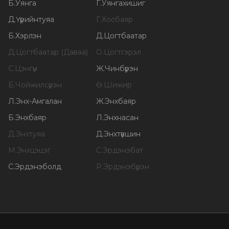
Б
.
Уянга
Г
.
Уянгахишиг
Д
.
Үүрийнтуяа
Г
.
Хосбаяр
Б
.
Хэрлэн
Д
.
Цогтбаатар
Д
.
Цогтбаатар (Даваа)
О
.
Цогтгэрэл
С
.
Цэнгүүн
Ж
.
Чинбүрэн
Б
.
Чойжилсүрэн
Ө
.
Шижир
Л
.
Энх-Амгалан
Ж
.
Энхбаяр
Б
.
Энхбаяр
Л
.
Энхнасан
Д
.
Энхтуяа
Д
.
Энхтүвшин
М
.
Энхцэцэг
С
.
Эрдэнэбат
С
.
Эрдэнэболд
Р
.
Эрдэнэбүрэн