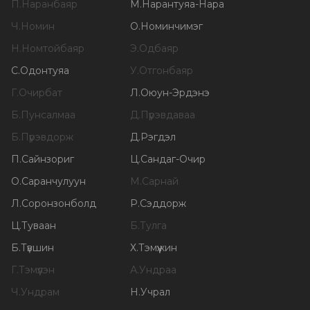
П
.
Наранбаяр
М
.
Нарантуяа-Нара
Ч
.
Номин
О
.
Номинчимэг
Н
.
Номтойбаяр
Э
.
Одбаяр
С
.
Одонтуяа
У
.
Отгонбаяр
Г
.
Очирбат
Л
.
Оюун-Эрдэнэ
Б
.
Пунсалмаа
Д
.
Пүрэвдаваа
Б
.
Пүрэвдорж
Д
.
Рэгдэл
П
.
Сайнзориг
Ц
.
Сандаг-Очир
О
.
Саранчулуун
М
.
Сарнай
Л
.
Соронзонболд
Р
.
Сэддорж
Ц
.
Туваан
Б
.
Тулга
Б
.
Түвшин
Х
.
Тэмүүжин
Г
.
Тэмүүлэн
А
.
Ундраа
Ч
.
Ундрам
Н
.
Учрал