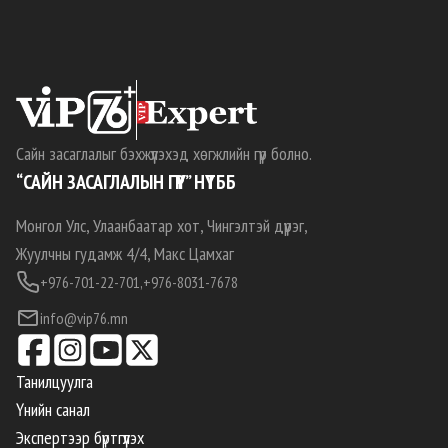
Сайн засаглалыг бэхжүүлэхэд хөгжлийн гүүр болно.
“САЙН ЗАСАГЛАЛЫН ГҮҮР” НҮТББ
Монгол Улс, Улаанбаатар хот, Чингэлтэй дүүрэг,
Жуулчны гудамж 4/4, Макс Цамхаг
+976-701-22-701,
+976-8031-7678
info@vip76.mn
Танилцуулга
Үнийн санал
Экспертээр бүртгүүлэх