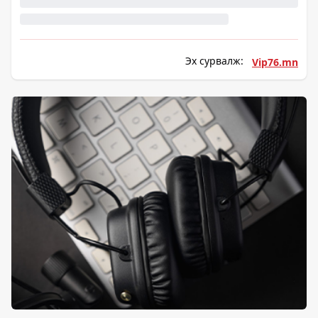
Эх сурвалж:
Vip76.mn