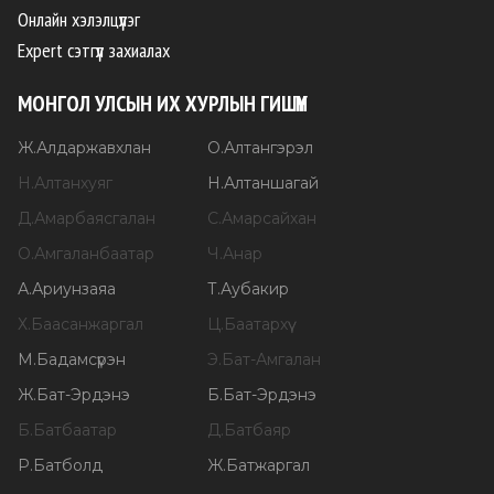
Онлайн хэлэлцүүлэг
Expert сэтгүүл захиалах
МОНГОЛ УЛСЫН ИХ ХУРЛЫН ГИШҮҮН
Ж
.
Алдаржавхлан
О
.
Алтангэрэл
Н
.
Алтанхуяг
Н
.
Алтаншагай
Д
.
Амарбаясгалан
С
.
Амарсайхан
О
.
Амгаланбаатар
Ч
.
Анар
А
.
Ариунзаяа
Т
.
Аубакир
Х
.
Баасанжаргал
Ц
.
Баатархүү
М
.
Бадамсүрэн
Э
.
Бат-Амгалан
Ж
.
Бат-Эрдэнэ
Б
.
Бат-Эрдэнэ
Б
.
Батбаатар
Д
.
Батбаяр
Р
.
Батболд
Ж
.
Батжаргал