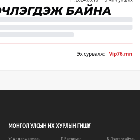
ЭЧЛЭГДЭЖ БАЙНА
Эх сурвалж:
Vip76.mn
МОНГОЛ УЛСЫН ИХ ХУРЛЫН ГИШҮҮН
Ж
.
Алдаржавхлан
П
.
Батчимэг
Б
.
Дэлгэрсайхан