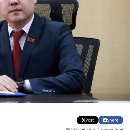
Post
Share
2024.06.18
•
3 мин унших