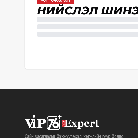
НИЙСЛЭЛ ШИН
Сайн засаглалыг бэхжүүлэхэд хөгжлийн гүүр болно.