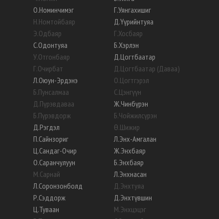
О
.
Номинчимэг
Г
.
Уянгахишиг
Н
.
Номтойбаяр
Д
.
Үүрийнтуяа
Э
.
Одбаяр
Г
.
Хосбаяр
С
.
Одонтуяа
Б
.
Хэрлэн
У
.
Отгонбаяр
Д
.
Цогтбаатар
Г
.
Очирбат
Д
.
Цогтбаатар (Даваа)
Л
.
Оюун-Эрдэнэ
О
.
Цогтгэрэл
Б
.
Пунсалмаа
С
.
Цэнгүүн
Д
.
Пүрэвдаваа
Ж
.
Чинбүрэн
Б
.
Пүрэвдорж
Б
.
Чойжилсүрэн
Д
.
Рэгдэл
Ө
.
Шижир
П
.
Сайнзориг
Л
.
Энх-Амгалан
Ц
.
Сандаг-Очир
Ж
.
Энхбаяр
О
.
Саранчулуун
Б
.
Энхбаяр
М
.
Сарнай
Л
.
Энхнасан
Л
.
Соронзонболд
Д
.
Энхтуяа
Р
.
Сэддорж
Д
.
Энхтүвшин
Ц
.
Туваан
М
.
Энхцэцэг