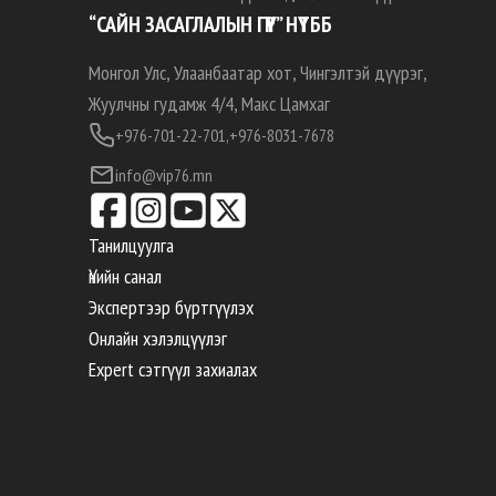
“САЙН ЗАСАГЛАЛЫН ГҮҮР” НҮТББ
Монгол Улс, Улаанбаатар хот, Чингэлтэй дүүрэг,
Жуулчны гудамж 4/4, Макс Цамхаг
+976-701-22-701,
+976-8031-7678
info@vip76.mn
Танилцуулга
Үнийн санал
Экспертээр бүртгүүлэх
Онлайн хэлэлцүүлэг
Expert сэтгүүл захиалах