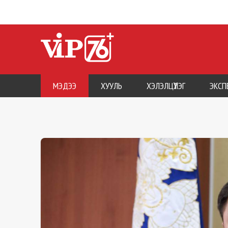
МЭДЭЭ
ХУУЛЬ
ХЭЛЭЛЦҮҮЛЭГ
ЭКСП