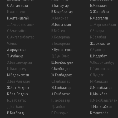
О
.
Алтангэрэл
Э
.
Батшугар
Б
.
Жавхлан
Н
.
Алтанхуяг
Б
.
Баярбаатар
Х
.
Жангабыл
Н
.
Алтаншагай
Ж
.
Баярмаа
Б
.
Жаргалан
Д
.
Амарбаясгалан
Ж
.
Баясгалан
Д
.
Жаргалсайхан
С
.
Амарсайхан
Б
.
Бейсен
С
.
Замира
О
.
Амгаланбаатар
Х
.
Болормаа
Б
.
Заяабал
Ч
.
Анар
Э
.
Болормаа
Ж
.
Золжаргал
А
.
Ариунзаяа
Х
.
Булгантуяа
С
.
Зулпхар
Т
.
Аубакир
Д
.
Бум-Очир
Ц
.
Идэрбат
Х
.
Баасанжаргал
Ш
.
Бямбасүрэн
Ч
.
Лодойсамбуу
Ц
.
Баатархүү
С
.
Бямбацогт
Г
.
Лувсанжамц
М
.
Бадамсүрэн
Ж
.
Галбадрах
С
.
Лүндэг
Э
.
Бат-Амгалан
С
.
Ганбаатар
М
.
Мандхай
Ж
.
Бат-Эрдэнэ
Ж
.
Ганбаатар
Л
.
Мөнхбаатар
Б
.
Бат-Эрдэнэ
А
.
Ганбаатар
Ц
.
Мөнхбат
Б
.
Батбаатар
Г
.
Ганбаатар
Л
.
Мөнхбаясгалан
Д
.
Батбаяр
Д
.
Ганбат
Т
.
Мөнхсайхан
Р
.
Батболд
П
.
Ганзориг
Б
.
Мөнхсоёл