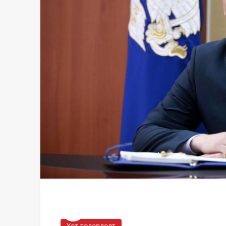
Хот төлөвлөлт