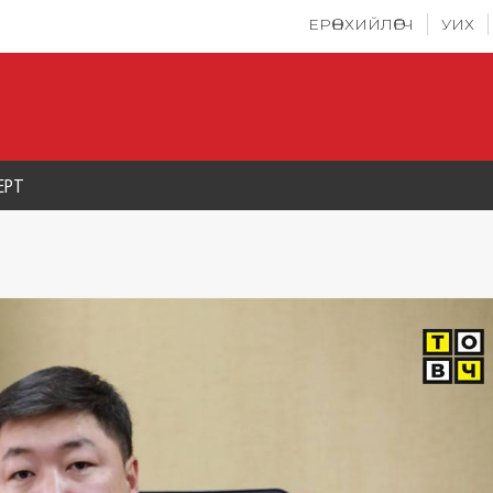
ЕРӨНХИЙЛӨГЧ
УИХ
ЕРТ