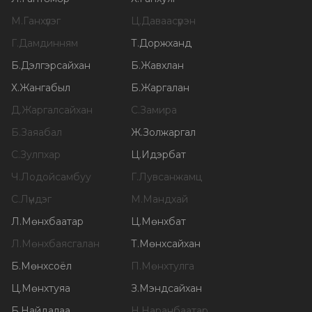
М
.
Ганхүлэг
Ц
.
Даваасүрэн
Г
.
Дамдинням
Т
.
Доржханд
Б
.
Дэлгэрсайхан
Б
.
Жавхлан
Х
.
Жангабыл
Б
.
Жаргалан
Д
.
Жаргалсайхан
С
.
Замира
Б
.
Заяабал
Ж
.
Золжаргал
С
.
Зулпхар
Ц
.
Идэрбат
Ч
.
Лодойсамбуу
Г
.
Лувсанжамц
С
.
Лүндэг
М
.
Мандхай
Л
.
Мөнхбаатар
Ц
.
Мөнхбат
Л
.
Мөнхбаясгалан
Т
.
Мөнхсайхан
Б
.
Мөнхсоёл
П
.
Мөнхтулга
Ц
.
Мөнхтуяа
З
.
Мэндсайхан
Б
.
Найдалаа
Н
.
Наранбаатар