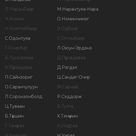
П
.
Наранбаяр
М
.
Нарантуяа-Нара
Ч
.
Номин
О
.
Номинчимэг
Н
.
Номтойбаяр
Э
.
Одбаяр
С
.
Одонтуяа
У
.
Отгонбаяр
Г
.
Очирбат
Л
.
Оюун-Эрдэнэ
Б
.
Пунсалмаа
Д
.
Пүрэвдаваа
Б
.
Пүрэвдорж
Д
.
Рэгдэл
П
.
Сайнзориг
Ц
.
Сандаг-Очир
О
.
Саранчулуун
М
.
Сарнай
Л
.
Соронзонболд
Р
.
Сэддорж
Ц
.
Туваан
Б
.
Тулга
Б
.
Түвшин
Х
.
Тэмүүжин
Г
.
Тэмүүлэн
А
.
Ундраа
Ч
.
Ундрам
Н
.
Учрал