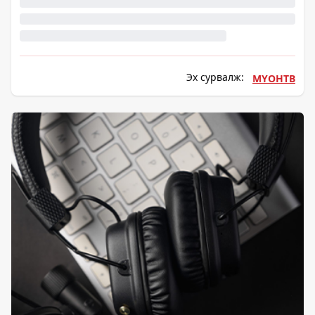
Эх сурвалж:
МҮОНТВ