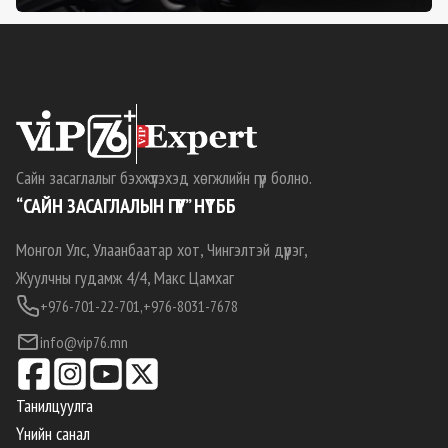
Сайн засаглалыг бэхжүүлэхэд хөгжлийн гүүр болно.
“САЙН ЗАСАГЛАЛЫН ГҮҮР” НҮТББ
Монгол Улс, Улаанбаатар хот, Чингэлтэй дүүрэг,
Жуулчны гудамж 4/4, Макс Цамхаг
+976-701-22-701,
+976-8031-7678
info@vip76.mn
Танилцуулга
Үнийн санал