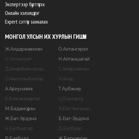
Экспертээр бүртгүүлэх
Онлайн хэлэлцүүлэг
Expert сэтгүүл захиалах
МОНГОЛ УЛСЫН ИХ ХУРЛЫН ГИШҮҮН
Ж
.
Алдаржавхлан
О
.
Алтангэрэл
Н
.
Алтанхуяг
Н
.
Алтаншагай
Д
.
Амарбаясгалан
С
.
Амарсайхан
О
.
Амгаланбаатар
Ч
.
Анар
А
.
Ариунзаяа
Т
.
Аубакир
Х
.
Баасанжаргал
Ц
.
Баатархүү
М
.
Бадамсүрэн
Э
.
Бат-Амгалан
Ж
.
Бат-Эрдэнэ
Б
.
Бат-Эрдэнэ
Б
.
Батбаатар
Д
.
Батбаяр
Р
.
Батболд
Ж
.
Батжаргал