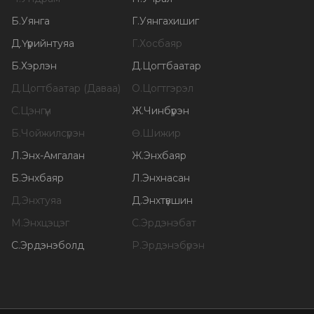
Б
.
Уянга
Г
.
Уянгахишиг
Д
.
Үүрийнтуяа
Г
.
Хосбаяр
Б
.
Хэрлэн
Д
.
Цогтбаатар
Д
.
Цогтбаатар (Даваа)
О
.
Цогтгэрэл
С
.
Цэнгүүн
Ж
.
Чинбүрэн
Б
.
Чойжилсүрэн
Ө
.
Шижир
Л
.
Энх-Амгалан
Ж
.
Энхбаяр
Б
.
Энхбаяр
Л
.
Энхнасан
Д
.
Энхтуяа
Д
.
Энхтүвшин
М
.
Энхцэцэг
С
.
Эрдэнэбат
С
.
Эрдэнэболд
Р
.
Эрдэнэбүрэн