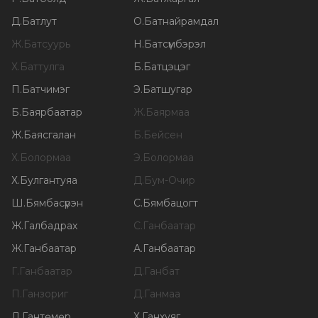
Д
.
Батлут
О
.
Батнайрамдал
Ж
.
Батсуурь
Н
.
Батсүмбэрэл
Х
.
Баттулга
Б
.
Батцэцэг
П
.
Батчимэг
Э
.
Батшугар
Б
.
Баярбаатар
Ж
.
Баярмаа
Ж
.
Баясгалан
Б
.
Бейсен
Х
.
Болормаа
Э
.
Болормаа
Х
.
Булгантуяа
Д
.
Бум-Очир
Ш
.
Бямбасүрэн
С
.
Бямбацогт
Ж
.
Галбадрах
С
.
Ганбаатар
Ж
.
Ганбаатар
А
.
Ганбаатар
Г
.
Ганбаатар
Д
.
Ганбат
П
.
Ганзориг
Д
.
Ганмаа
Л
.
Гантөмөр
Х
.
Ганхуяг