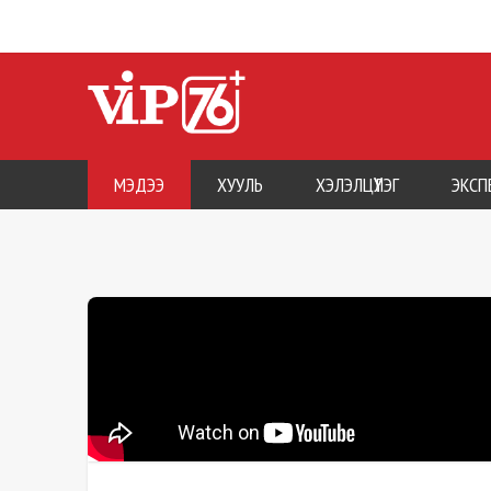
МЭДЭЭ
ХУУЛЬ
ХЭЛЭЛЦҮҮЛЭГ
ЭКСП