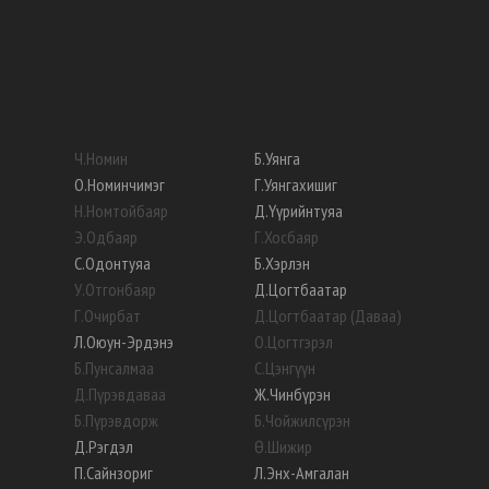
Ч
.
Номин
Б
.
Уянга
О
.
Номинчимэг
Г
.
Уянгахишиг
Н
.
Номтойбаяр
Д
.
Үүрийнтуяа
Э
.
Одбаяр
Г
.
Хосбаяр
С
.
Одонтуяа
Б
.
Хэрлэн
У
.
Отгонбаяр
Д
.
Цогтбаатар
Г
.
Очирбат
Д
.
Цогтбаатар (Даваа)
Л
.
Оюун-Эрдэнэ
О
.
Цогтгэрэл
Б
.
Пунсалмаа
С
.
Цэнгүүн
Д
.
Пүрэвдаваа
Ж
.
Чинбүрэн
Б
.
Пүрэвдорж
Б
.
Чойжилсүрэн
Д
.
Рэгдэл
Ө
.
Шижир
П
.
Сайнзориг
Л
.
Энх-Амгалан