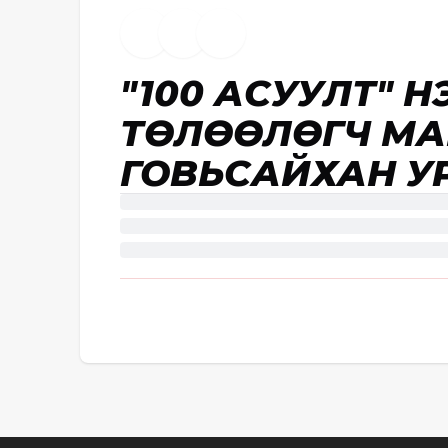
"100 АСУУЛТ" Н
ТӨЛӨӨЛӨГЧ М
ГОВЬСАЙХАН У