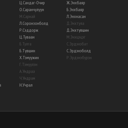
Ц
.
Сандаг-Очир
Ж
.
Энхбаяр
О
.
Саранчулуун
Б
.
Энхбаяр
М
.
Сарнай
Л
.
Энхнасан
Л
.
Соронзонболд
Д
.
Энхтуяа
Р
.
Сэддорж
Д
.
Энхтүвшин
Ц
.
Туваан
М
.
Энхцэцэг
Б
.
Тулга
С
.
Эрдэнэбат
Б
.
Түвшин
С
.
Эрдэнэболд
Х
.
Тэмүүжин
Р
.
Эрдэнэбүрэн
Г
.
Тэмүүлэн
А
.
Ундраа
Ч
.
Ундрам
а
Н
.
Учрал