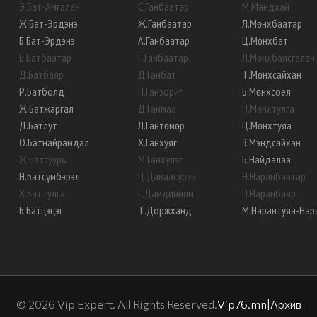
Э
.
Бат-Амгалан
С
.
Ганбаатар
М
.
Мандхай
Ж
.
Бат-Эрдэнэ
Ж
.
Ганбаатар
Л
.
Мөнхбаатар
Б
.
Бат-Эрдэнэ
А
.
Ганбаатар
Ц
.
Мөнхбат
Б
.
Батбаатар
Г
.
Ганбаатар
Л
.
Мөнхбаясгалан
Д
.
Батбаяр
Д
.
Ганбат
Т
.
Мөнхсайхан
Р
.
Батболд
П
.
Ганзориг
Б
.
Мөнхсоёл
Ж
.
Батжаргал
Д
.
Ганмаа
П
.
Мөнхтулга
Д
.
Батлут
Л
.
Гантөмөр
Ц
.
Мөнхтуяа
О
.
Батнайрамдал
Х
.
Ганхуяг
З
.
Мэндсайхан
Ж
.
Батсуурь
М
.
Ганхүлэг
Б
.
Найдалаа
Н
.
Батсүмбэрэл
Ц
.
Даваасүрэн
Н
.
Наранбаатар
Х
.
Баттулга
Г
.
Дамдинням
П
.
Наранбаяр
Б
.
Батцэцэг
Т
.
Доржханд
М
.
Нарантуяа-Нар
©
2026
Vip Expert. All Rights Reserved.
Vip76.mn
|
Архив