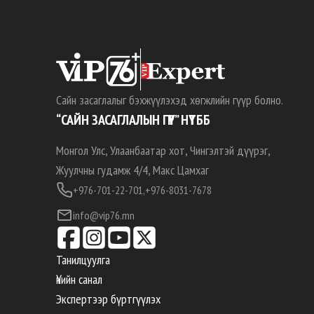
Сайн засаглалыг бэхжүүлэхэд хөгжлийн гүүр болно.
“САЙН ЗАСАГЛАЛЫН ГҮҮР” НҮТББ
Монгол Улс, Улаанбаатар хот, Чингэлтэй дүүрэг,
Жуулчны гудамж 4/4, Макс Цамхаг
+976-701-22-701,
+976-8031-7678
info@vip76.mn
Танилцуулга
Үнийн санал
Экспертээр бүртгүүлэх