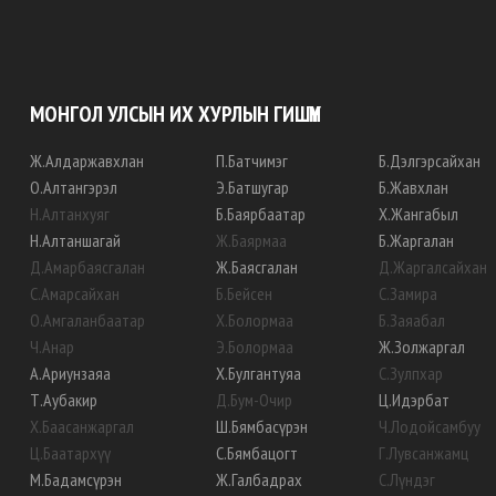
МОНГОЛ УЛСЫН ИХ ХУРЛЫН ГИШҮҮН
Ж
.
Алдаржавхлан
П
.
Батчимэг
Б
.
Дэлгэрсайхан
О
.
Алтангэрэл
Э
.
Батшугар
Б
.
Жавхлан
Н
.
Алтанхуяг
Б
.
Баярбаатар
Х
.
Жангабыл
Н
.
Алтаншагай
Ж
.
Баярмаа
Б
.
Жаргалан
Д
.
Амарбаясгалан
Ж
.
Баясгалан
Д
.
Жаргалсайхан
С
.
Амарсайхан
Б
.
Бейсен
С
.
Замира
О
.
Амгаланбаатар
Х
.
Болормаа
Б
.
Заяабал
Ч
.
Анар
Э
.
Болормаа
Ж
.
Золжаргал
А
.
Ариунзаяа
Х
.
Булгантуяа
С
.
Зулпхар
Т
.
Аубакир
Д
.
Бум-Очир
Ц
.
Идэрбат
Х
.
Баасанжаргал
Ш
.
Бямбасүрэн
Ч
.
Лодойсамбуу
Ц
.
Баатархүү
С
.
Бямбацогт
Г
.
Лувсанжамц
М
.
Бадамсүрэн
Ж
.
Галбадрах
С
.
Лүндэг