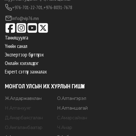
+976-701-22-701,
+976-8031-7678
info@vip76.mn
Танилцуулга
Үнийн санал
Экспертээр бүртгүүлэх
Онлайн хэлэлцүүлэг
Expert сэтгүүл захиалах
МОНГОЛ УЛСЫН ИХ ХУРЛЫН ГИШҮҮН
Ж
.
Алдаржавхлан
О
.
Алтангэрэл
Н
.
Алтанхуяг
Н
.
Алтаншагай
Д
.
Амарбаясгалан
С
.
Амарсайхан
О
.
Амгаланбаатар
Ч
.
Анар