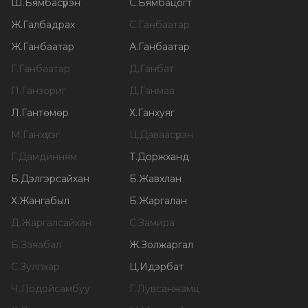
Ш
.
Бямбасүрэн
С
.
Бямбацогт
Ж
.
Галбадрах
С
.
Ганбаатар
Ж
.
Ганбаатар
А
.
Ганбаатар
Г
.
Ганбаатар
Д
.
Ганбат
П
.
Ганзориг
Д
.
Ганмаа
Л
.
Гантөмөр
Х
.
Ганхуяг
М
.
Ганхүлэг
Ц
.
Даваасүрэн
Г
.
Дамдинням
Т
.
Доржханд
Б
.
Дэлгэрсайхан
Б
.
Жавхлан
Х
.
Жангабыл
Б
.
Жаргалан
Д
.
Жаргалсайхан
С
.
Замира
Б
.
Заяабал
Ж
.
Золжаргал
С
.
Зулпхар
Ц
.
Идэрбат
Ч
.
Лодойсамбуу
Г
.
Лувсанжамц