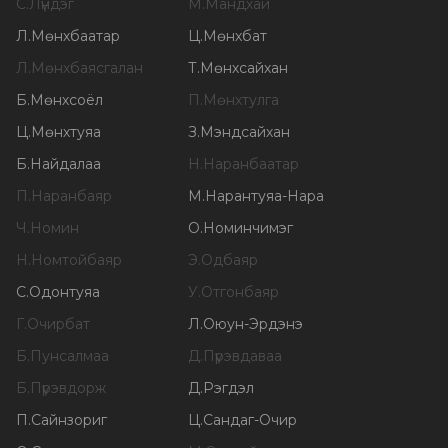
С
.
Лүндэг
М
.
Мандхай
Л
.
Мөнхбаатар
Ц
.
Мөнхбат
Л
.
Мөнхбаясгалан
Т
.
Мөнхсайхан
Б
.
Мөнхсоёл
П
.
Мөнхтулга
Ц
.
Мөнхтуяа
З
.
Мэндсайхан
Б
.
Найдалаа
Н
.
Наранбаатар
П
.
Наранбаяр
М
.
Нарантуяа-Нара
Ч
.
Номин
О
.
Номинчимэг
Н
.
Номтойбаяр
Э
.
Одбаяр
С
.
Одонтуяа
У
.
Отгонбаяр
Г
.
Очирбат
Л
.
Оюун-Эрдэнэ
Б
.
Пунсалмаа
Д
.
Пүрэвдаваа
Б
.
Пүрэвдорж
Д
.
Рэгдэл
П
.
Сайнзориг
Ц
.
Сандаг-Очир