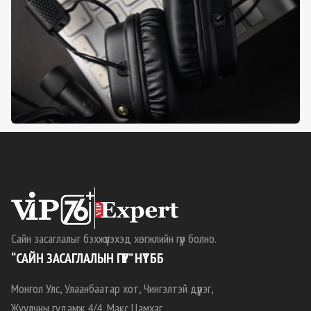
Сайн засаглалыг бэхжүүлэхэд хөгжлийн гүүр болно.
“САЙН ЗАСАГЛАЛЫН ГҮҮР” НҮТББ
Монгол Улс, Улаанбаатар хот, Чингэлтэй дүүрэг,
Жуулчны гудамж 4/4, Макс Цамхаг