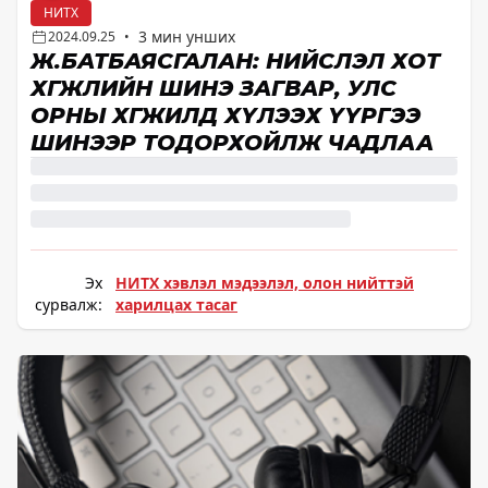
НИТХ
3 мин унших
2024.09.25
•
Ж.БАТБАЯСГАЛАН: НИЙСЛЭЛ ХОТ
ХӨГЖЛИЙН ШИНЭ ЗАГВАР, УЛС
ОРНЫ ХӨГЖИЛД ХҮЛЭЭХ ҮҮРГЭЭ
ШИНЭЭР ТОДОРХОЙЛЖ ЧАДЛАА
Эх
НИТХ хэвлэл мэдээлэл, олон нийттэй
сурвалж:
харилцах тасаг