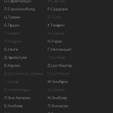
О
.
Саранчулуун
М
.
Сарнай
Л
.
Соронзонболд
Р
.
Сэддорж
Ц
.
Туваан
Б
.
Тулга
Б
.
Түвшин
Х
.
Тэмүүжин
Г
.
Тэмүүлэн
А
.
Ундраа
Ч
.
Ундрам
Н
.
Учрал
Б
.
Уянга
Г
.
Уянгахишиг
Д
.
Үүрийнтуяа
Г
.
Хосбаяр
Б
.
Хэрлэн
Д
.
Цогтбаатар
Д
.
Цогтбаатар (Даваа)
О
.
Цогтгэрэл
С
.
Цэнгүүн
Ж
.
Чинбүрэн
Б
.
Чойжилсүрэн
Ө
.
Шижир
Л
.
Энх-Амгалан
Ж
.
Энхбаяр
Б
.
Энхбаяр
Л
.
Энхнасан