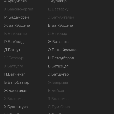
А
.
Ариунзаяа
Т
.
Аубакир
Х
.
Баасанжаргал
Ц
.
Баатархүү
М
.
Бадамсүрэн
Э
.
Бат-Амгалан
Ж
.
Бат-Эрдэнэ
Б
.
Бат-Эрдэнэ
Б
.
Батбаатар
Д
.
Батбаяр
Р
.
Батболд
Ж
.
Батжаргал
Д
.
Батлут
О
.
Батнайрамдал
Ж
.
Батсуурь
Н
.
Батсүмбэрэл
Х
.
Баттулга
Б
.
Батцэцэг
П
.
Батчимэг
Э
.
Батшугар
Б
.
Баярбаатар
Ж
.
Баярмаа
Ж
.
Баясгалан
Б
.
Бейсен
Х
.
Болормаа
Э
.
Болормаа
Х
.
Булгантуяа
Д
.
Бум-Очир