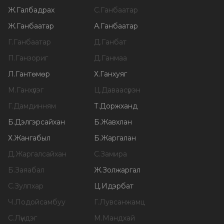
Ж
.
Галбадрах
С
.
Ганбаатар
Ж
.
Ганбаатар
А
.
Ганбаатар
Г
.
Ганбаатар
Д
.
Ганбат
П
.
Ганзориг
Д
.
Ганмаа
Л
.
Гантөмөр
Х
.
Ганхуяг
М
.
Ганхүлэг
Ц
.
Даваасүрэн
Г
.
Дамдинням
Т
.
Доржханд
Б
.
Дэлгэрсайхан
Б
.
Жавхлан
Х
.
Жангабыл
Б
.
Жаргалан
Д
.
Жаргалсайхан
С
.
Замира
Б
.
Заяабал
Ж
.
Золжаргал
С
.
Зулпхар
Ц
.
Идэрбат
Ч
.
Лодойсамбуу
Г
.
Лувсанжамц
С
.
Лүндэг
М
.
Мандхай