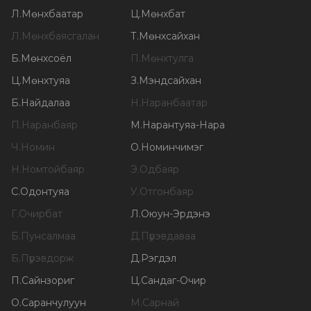
Л
.
Мөнхбаатар
Ц
.
Мөнхбат
Л
.
Мөнхбаясгалан
Т
.
Мөнхсайхан
Б
.
Мөнхсоёл
П
.
Мөнхтулга
Ц
.
Мөнхтуяа
З
.
Мэндсайхан
Б
.
Найдалаа
Н
.
Наранбаатар
П
.
Наранбаяр
М
.
Нарантуяа-Нара
Ч
.
Номин
О
.
Номинчимэг
Н
.
Номтойбаяр
Э
.
Одбаяр
С
.
Одонтуяа
У
.
Отгонбаяр
Г
.
Очирбат
Л
.
Оюун-Эрдэнэ
Б
.
Пунсалмаа
Д
.
Пүрэвдаваа
Б
.
Пүрэвдорж
Д
.
Рэгдэл
П
.
Сайнзориг
Ц
.
Сандаг-Очир
О
.
Саранчулуун
М
.
Сарнай