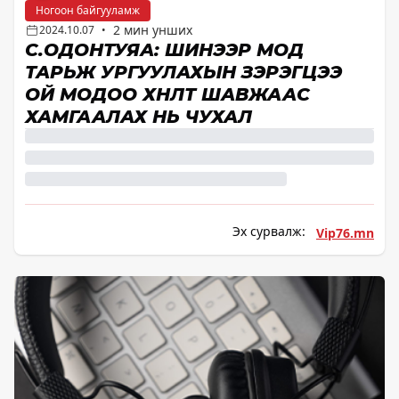
Ногоон байгууламж
2 мин унших
2024.10.07
•
С.ОДОНТУЯА: ШИНЭЭР МОД
ТАРЬЖ УРГУУЛАХЫН ЗЭРЭГЦЭЭ
ОЙ МОДОО ХӨНӨӨЛТ ШАВЖААС
ХАМГААЛАХ НЬ ЧУХАЛ
Эх сурвалж:
Vip76.mn