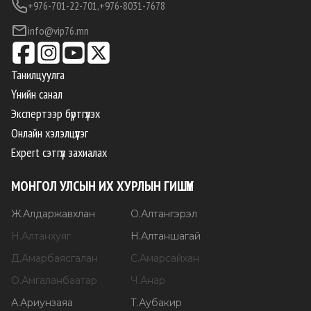
+976-701-22-701,
+976-8031-7678
info@vip76.mn
Танилцуулга
Үнийн санал
Экспертээр бүртгүүлэх
Онлайн хэлэлцүүлэг
Expert сэтгүүл захиалах
МОНГОЛ УЛСЫН ИХ ХУРЛЫН ГИШҮҮН
Ж
.
Алдаржавхлан
О
.
Алтангэрэл
Н
.
Алтанхуяг
Н
.
Алтаншагай
Д
.
Амарбаясгалан
С
.
Амарсайхан
О
.
Амгаланбаатар
Ч
.
Анар
А
.
Ариунзаяа
Т
.
Аубакир