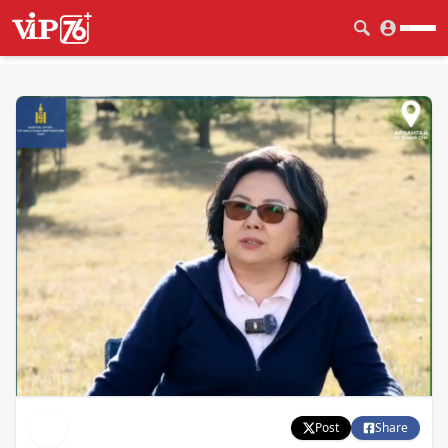
Post
Share