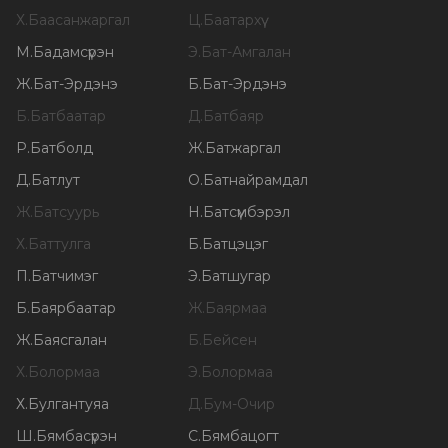
Х
.
Баасанжаргал
Ц
.
Баатархүү
М
.
Бадамсүрэн
Э
.
Бат-Амгалан
Ж
.
Бат-Эрдэнэ
Б
.
Бат-Эрдэнэ
Б
.
Батбаатар
Д
.
Батбаяр
Р
.
Батболд
Ж
.
Батжаргал
Д
.
Батлут
О
.
Батнайрамдал
Ж
.
Батсуурь
Н
.
Батсүмбэрэл
Х
.
Баттулга
Б
.
Батцэцэг
П
.
Батчимэг
Э
.
Батшугар
Б
.
Баярбаатар
Ж
.
Баярмаа
Ж
.
Баясгалан
Б
.
Бейсен
Х
.
Болормаа
Э
.
Болормаа
Х
.
Булгантуяа
Д
.
Бум-Очир
Ш
.
Бямбасүрэн
С
.
Бямбацогт