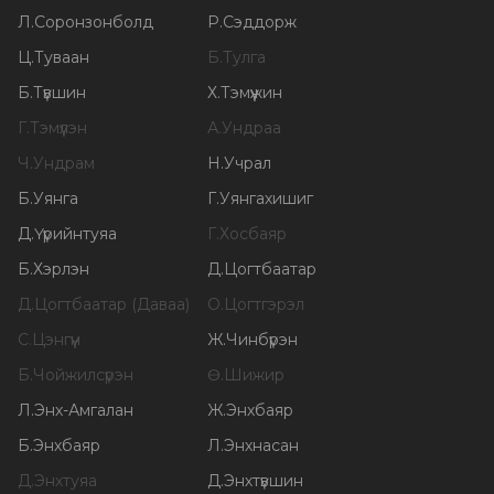
Л
.
Соронзонболд
Р
.
Сэддорж
Ц
.
Туваан
Б
.
Тулга
Б
.
Түвшин
Х
.
Тэмүүжин
Г
.
Тэмүүлэн
А
.
Ундраа
Ч
.
Ундрам
Н
.
Учрал
Б
.
Уянга
Г
.
Уянгахишиг
Д
.
Үүрийнтуяа
Г
.
Хосбаяр
Б
.
Хэрлэн
Д
.
Цогтбаатар
Д
.
Цогтбаатар (Даваа)
О
.
Цогтгэрэл
С
.
Цэнгүүн
Ж
.
Чинбүрэн
Б
.
Чойжилсүрэн
Ө
.
Шижир
Л
.
Энх-Амгалан
Ж
.
Энхбаяр
Б
.
Энхбаяр
Л
.
Энхнасан
Д
.
Энхтуяа
Д
.
Энхтүвшин