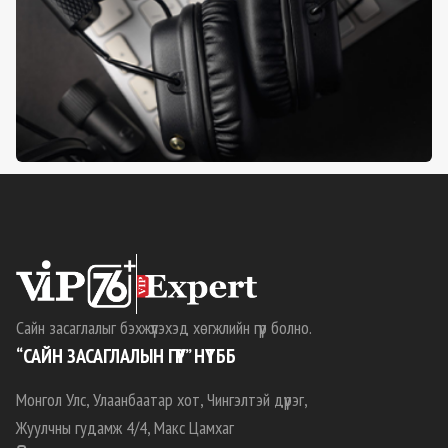
Сайн засаглалыг бэхжүүлэхэд хөгжлийн гүүр болно.
“САЙН ЗАСАГЛАЛЫН ГҮҮР” НҮТББ
Монгол Улс, Улаанбаатар хот, Чингэлтэй дүүрэг,
Жуулчны гудамж 4/4, Макс Цамхаг