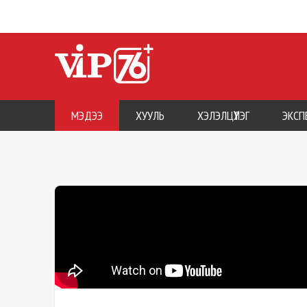
МЭДЭЭ
ХУУЛЬ
ХЭЛЭЛЦҮҮЛЭГ
ЭКСП