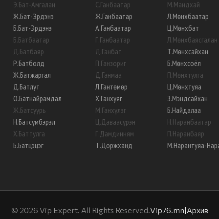
Э
.
Бат-Амгалан
С
.
Ганбаатар
М
.
Мандхай
Ж
.
Бат-Эрдэнэ
Ж
.
Ганбаатар
Л
.
Мөнхбаатар
Б
.
Бат-Эрдэнэ
А
.
Ганбаатар
Ц
.
Мөнхбат
Б
.
Батбаатар
Г
.
Ганбаатар
Л
.
Мөнхбаясгалан
Д
.
Батбаяр
Д
.
Ганбат
Т
.
Мөнхсайхан
Р
.
Батболд
П
.
Ганзориг
Б
.
Мөнхсоёл
Ж
.
Батжаргал
Д
.
Ганмаа
П
.
Мөнхтулга
Д
.
Батлут
Л
.
Гантөмөр
Ц
.
Мөнхтуяа
О
.
Батнайрамдал
Х
.
Ганхуяг
З
.
Мэндсайхан
Ж
.
Батсуурь
М
.
Ганхүлэг
Б
.
Найдалаа
Н
.
Батсүмбэрэл
Ц
.
Даваасүрэн
Н
.
Наранбаатар
Х
.
Баттулга
Г
.
Дамдинням
П
.
Наранбаяр
Б
.
Батцэцэг
Т
.
Доржханд
М
.
Нарантуяа-Нар
©
2026
Vip Expert. All Rights Reserved.
Vip76.mn
|
Архив