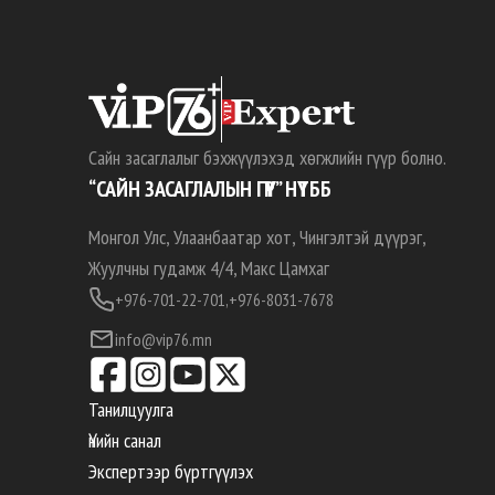
Сайн засаглалыг бэхжүүлэхэд хөгжлийн гүүр болно.
“САЙН ЗАСАГЛАЛЫН ГҮҮР” НҮТББ
Монгол Улс, Улаанбаатар хот, Чингэлтэй дүүрэг,
Жуулчны гудамж 4/4, Макс Цамхаг
+976-701-22-701,
+976-8031-7678
info@vip76.mn
Танилцуулга
Үнийн санал
Экспертээр бүртгүүлэх