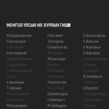
МОНГОЛ УЛСЫН ИХ ХУРЛЫН ГИШҮҮН
Ж
.
Алдаржавхлан
П
.
Батчимэг
Б
.
Дэлгэрсайхан
О
.
Алтангэрэл
Э
.
Батшугар
Б
.
Жавхлан
Н
.
Алтанхуяг
Б
.
Баярбаатар
Х
.
Жангабыл
Н
.
Алтаншагай
Ж
.
Баярмаа
Б
.
Жаргалан
Д
.
Амарбаясгалан
Ж
.
Баясгалан
Д
.
Жаргалсайхан
С
.
Амарсайхан
Б
.
Бейсен
С
.
Замира
О
.
Амгаланбаатар
Х
.
Болормаа
Б
.
Заяабал
Ч
.
Анар
Э
.
Болормаа
Ж
.
Золжаргал
А
.
Ариунзаяа
Х
.
Булгантуяа
С
.
Зулпхар
Т
.
Аубакир
Д
.
Бум-Очир
Ц
.
Идэрбат
Х
.
Баасанжаргал
Ш
.
Бямбасүрэн
Ч
.
Лодойсамбуу
Ц
.
Баатархүү
С
.
Бямбацогт
Г
.
Лувсанжамц
М
.
Бадамсүрэн
Ж
.
Галбадрах
С
.
Лүндэг