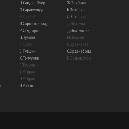
Ц
.
Сандаг-Очир
Ж
.
Энхбаяр
О
.
Саранчулуун
Б
.
Энхбаяр
М
.
Сарнай
Л
.
Энхнасан
Л
.
Соронзонболд
Д
.
Энхтуяа
Р
.
Сэддорж
Д
.
Энхтүвшин
Ц
.
Туваан
М
.
Энхцэцэг
Б
.
Тулга
С
.
Эрдэнэбат
Б
.
Түвшин
С
.
Эрдэнэболд
Х
.
Тэмүүжин
Р
.
Эрдэнэбүрэн
Г
.
Тэмүүлэн
А
.
Ундраа
Ч
.
Ундрам
а
Н
.
Учрал