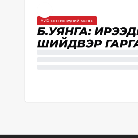
УИХ-ын гишүүний мөнгө
Б.УЯНГА: ИРЭЭД
ШИЙДВЭР ГАРГ