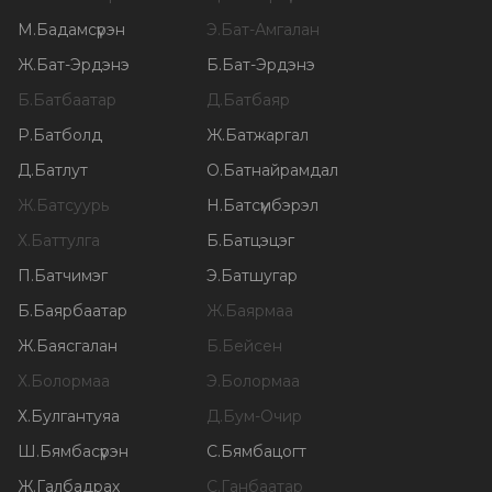
М
.
Бадамсүрэн
Э
.
Бат-Амгалан
Ж
.
Бат-Эрдэнэ
Б
.
Бат-Эрдэнэ
Б
.
Батбаатар
Д
.
Батбаяр
Р
.
Батболд
Ж
.
Батжаргал
Д
.
Батлут
О
.
Батнайрамдал
Ж
.
Батсуурь
Н
.
Батсүмбэрэл
Х
.
Баттулга
Б
.
Батцэцэг
П
.
Батчимэг
Э
.
Батшугар
Б
.
Баярбаатар
Ж
.
Баярмаа
Ж
.
Баясгалан
Б
.
Бейсен
Х
.
Болормаа
Э
.
Болормаа
Х
.
Булгантуяа
Д
.
Бум-Очир
Ш
.
Бямбасүрэн
С
.
Бямбацогт
Ж
.
Галбадрах
С
.
Ганбаатар