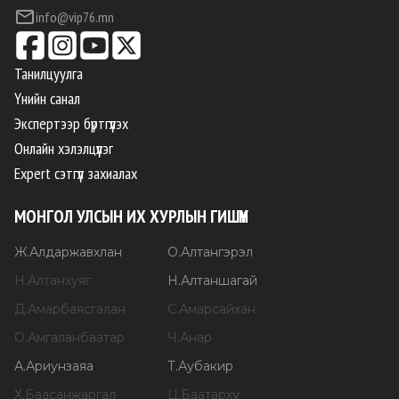
info@vip76.mn
Танилцуулга
Үнийн санал
Экспертээр бүртгүүлэх
Онлайн хэлэлцүүлэг
Expert сэтгүүл захиалах
МОНГОЛ УЛСЫН ИХ ХУРЛЫН ГИШҮҮН
Ж
.
Алдаржавхлан
О
.
Алтангэрэл
Н
.
Алтанхуяг
Н
.
Алтаншагай
Д
.
Амарбаясгалан
С
.
Амарсайхан
О
.
Амгаланбаатар
Ч
.
Анар
А
.
Ариунзаяа
Т
.
Аубакир
Х
.
Баасанжаргал
Ц
.
Баатархүү