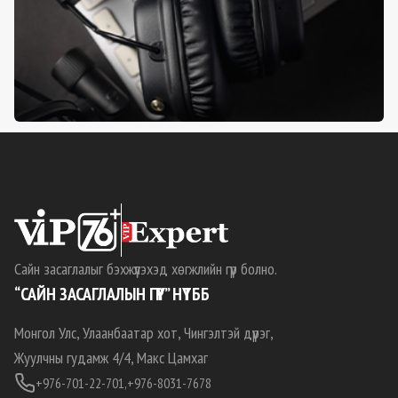
Сайн засаглалыг бэхжүүлэхэд хөгжлийн гүүр болно.
“САЙН ЗАСАГЛАЛЫН ГҮҮР” НҮТББ
Монгол Улс, Улаанбаатар хот, Чингэлтэй дүүрэг,
Жуулчны гудамж 4/4, Макс Цамхаг
+976-701-22-701,
+976-8031-7678