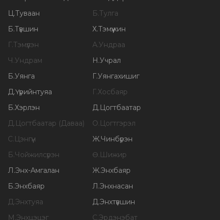
Ц
.
Туваан
Б
.
Тулга
Б
.
Түвшин
Х
.
Тэмүүжин
Г
.
Тэмүүлэн
А
.
Ундраа
Ч
.
Ундрам
Н
.
Учрал
Б
.
Уянга
Г
.
Уянгахишиг
Д
.
Үүрийнтуяа
Г
.
Хосбаяр
Б
.
Хэрлэн
Д
.
Цогтбаатар
Д
.
Цогтбаатар (Даваа)
О
.
Цогтгэрэл
С
.
Цэнгүүн
Ж
.
Чинбүрэн
Б
.
Чойжилсүрэн
Ө
.
Шижир
Л
.
Энх-Амгалан
Ж
.
Энхбаяр
Б
.
Энхбаяр
Л
.
Энхнасан
Д
.
Энхтуяа
Д
.
Энхтүвшин
М
.
Энхцэцэг
С
.
Эрдэнэбат