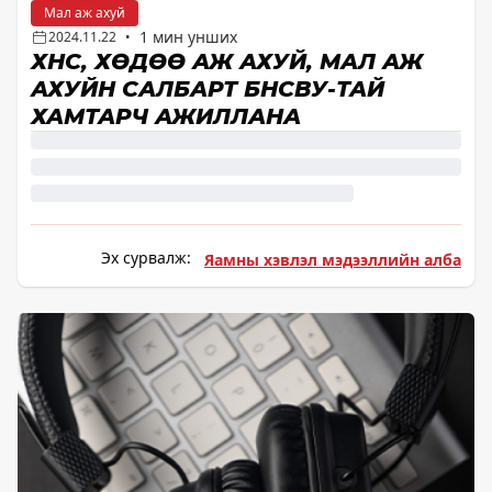
Мал аж ахуй
1 мин унших
2024.11.22
•
ХҮНС, ХӨДӨӨ АЖ АХУЙ, МАЛ АЖ
АХУЙН САЛБАРТ БНСВУ-ТАЙ
ХАМТАРЧ АЖИЛЛАНА
Эх сурвалж:
Яамны хэвлэл мэдээллийн алба