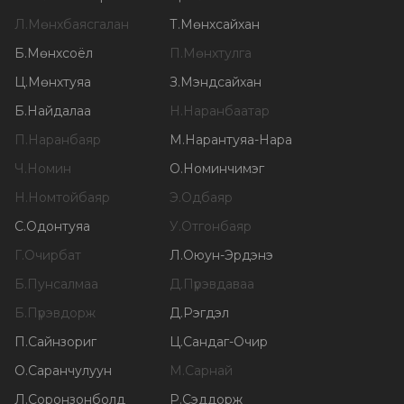
Л
.
Мөнхбаясгалан
Т
.
Мөнхсайхан
Б
.
Мөнхсоёл
П
.
Мөнхтулга
Ц
.
Мөнхтуяа
З
.
Мэндсайхан
Б
.
Найдалаа
Н
.
Наранбаатар
П
.
Наранбаяр
М
.
Нарантуяа-Нара
Ч
.
Номин
О
.
Номинчимэг
Н
.
Номтойбаяр
Э
.
Одбаяр
С
.
Одонтуяа
У
.
Отгонбаяр
Г
.
Очирбат
Л
.
Оюун-Эрдэнэ
Б
.
Пунсалмаа
Д
.
Пүрэвдаваа
Б
.
Пүрэвдорж
Д
.
Рэгдэл
П
.
Сайнзориг
Ц
.
Сандаг-Очир
О
.
Саранчулуун
М
.
Сарнай
Л
.
Соронзонболд
Р
.
Сэддорж