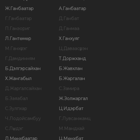
Ж
.
Ганбаатар
А
.
Ганбаатар
Г
.
Ганбаатар
Д
.
Ганбат
П
.
Ганзориг
Д
.
Ганмаа
Л
.
Гантөмөр
Х
.
Ганхуяг
М
.
Ганхүлэг
Ц
.
Даваасүрэн
Г
.
Дамдинням
Т
.
Доржханд
Б
.
Дэлгэрсайхан
Б
.
Жавхлан
Х
.
Жангабыл
Б
.
Жаргалан
Д
.
Жаргалсайхан
С
.
Замира
Б
.
Заяабал
Ж
.
Золжаргал
С
.
Зулпхар
Ц
.
Идэрбат
Ч
.
Лодойсамбуу
Г
.
Лувсанжамц
С
.
Лүндэг
М
.
Мандхай
Л
.
Мөнхбаатар
Ц
.
Мөнхбат