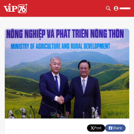
Post
Share