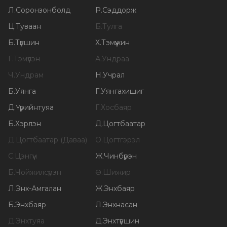
Л
.
Соронзонболд
Р
.
Сэддорж
Ц
.
Туваан
Б
.
Тулга
Б
.
Түвшин
Х
.
Тэмүүжин
Г
.
Тэмүүлэн
А
.
Ундраа
Ч
.
Ундрам
Н
.
Учрал
Б
.
Уянга
Г
.
Уянгахишиг
Д
.
Үүрийнтуяа
Г
.
Хосбаяр
Б
.
Хэрлэн
Д
.
Цогтбаатар
Д
.
Цогтбаатар (Даваа)
О
.
Цогтгэрэл
С
.
Цэнгүүн
Ж
.
Чинбүрэн
Б
.
Чойжилсүрэн
Ө
.
Шижир
Л
.
Энх-Амгалан
Ж
.
Энхбаяр
Б
.
Энхбаяр
Л
.
Энхнасан
Д
.
Энхтуяа
Д
.
Энхтүвшин