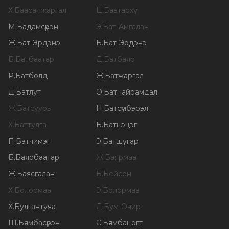
Х
.
Баасанжаргал
Ц
.
Баатархүү
М
.
Бадамсүрэн
Э
.
Бат-Амгалан
Ж
.
Бат-Эрдэнэ
Б
.
Бат-Эрдэнэ
Б
.
Батбаатар
Д
.
Батбаяр
Р
.
Батболд
Ж
.
Батжаргал
Д
.
Батлут
О
.
Батнайрамдал
Ж
.
Батсуурь
Н
.
Батсүмбэрэл
Х
.
Баттулга
Б
.
Батцэцэг
П
.
Батчимэг
Э
.
Батшугар
Б
.
Баярбаатар
Ж
.
Баярмаа
Ж
.
Баясгалан
Б
.
Бейсен
Х
.
Болормаа
Э
.
Болормаа
Х
.
Булгантуяа
Д
.
Бум-Очир
Ш
.
Бямбасүрэн
С
.
Бямбацогт