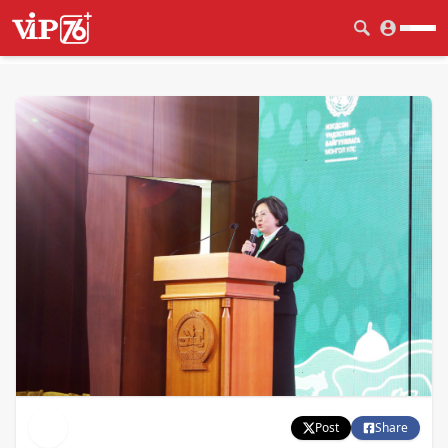
Post
Share