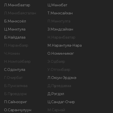
Л
.
Мөнхбаатар
Ц
.
Мөнхбат
Л
.
Мөнхбаясгалан
Т
.
Мөнхсайхан
Б
.
Мөнхсоёл
П
.
Мөнхтулга
Ц
.
Мөнхтуяа
З
.
Мэндсайхан
Б
.
Найдалаа
Н
.
Наранбаатар
П
.
Наранбаяр
М
.
Нарантуяа-Нара
Ч
.
Номин
О
.
Номинчимэг
Н
.
Номтойбаяр
Э
.
Одбаяр
С
.
Одонтуяа
У
.
Отгонбаяр
Г
.
Очирбат
Л
.
Оюун-Эрдэнэ
Б
.
Пунсалмаа
Д
.
Пүрэвдаваа
Б
.
Пүрэвдорж
Д
.
Рэгдэл
П
.
Сайнзориг
Ц
.
Сандаг-Очир
О
.
Саранчулуун
М
.
Сарнай