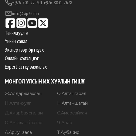
+976-701-22-701,
+976-8031-7678
info@vip76.mn
Танилцуулга
Үнийн санал
Экспертээр бүртгүүлэх
Онлайн хэлэлцүүлэг
Expert сэтгүүл захиалах
МОНГОЛ УЛСЫН ИХ ХУРЛЫН ГИШҮҮН
Ж
.
Алдаржавхлан
О
.
Алтангэрэл
Н
.
Алтанхуяг
Н
.
Алтаншагай
Д
.
Амарбаясгалан
С
.
Амарсайхан
О
.
Амгаланбаатар
Ч
.
Анар
А
.
Ариунзаяа
Т
.
Аубакир