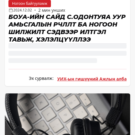
Ногоон байгууламж
2 мин унших
2024.12.02
•
БОУАӨ-ИЙН САЙД С.ОДОНТУЯА УУР
АМЬСГАЛЫН ӨӨРЧЛӨЛТ БА НОГООН
ШИЛЖИЛТ СЭДВЭЭР ИЛТГЭЛ
ТАВЬЖ, ХЭЛЭЛЦҮҮЛЛЭЭ
Эх сурвалж:
УИХ-ын гишүүний Ажлын алба