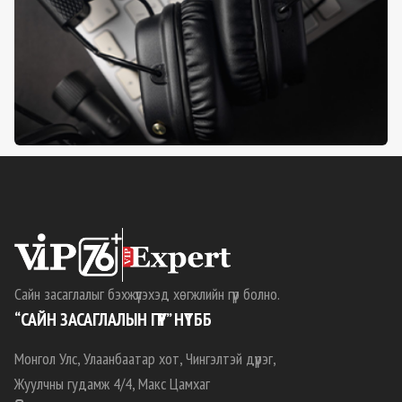
Сайн засаглалыг бэхжүүлэхэд хөгжлийн гүүр болно.
“САЙН ЗАСАГЛАЛЫН ГҮҮР” НҮТББ
Монгол Улс, Улаанбаатар хот, Чингэлтэй дүүрэг,
Жуулчны гудамж 4/4, Макс Цамхаг