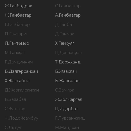
Ж
.
Галбадрах
С
.
Ганбаатар
Ж
.
Ганбаатар
А
.
Ганбаатар
Г
.
Ганбаатар
Д
.
Ганбат
П
.
Ганзориг
Д
.
Ганмаа
Л
.
Гантөмөр
Х
.
Ганхуяг
М
.
Ганхүлэг
Ц
.
Даваасүрэн
Г
.
Дамдинням
Т
.
Доржханд
Б
.
Дэлгэрсайхан
Б
.
Жавхлан
Х
.
Жангабыл
Б
.
Жаргалан
Д
.
Жаргалсайхан
С
.
Замира
Б
.
Заяабал
Ж
.
Золжаргал
С
.
Зулпхар
Ц
.
Идэрбат
Ч
.
Лодойсамбуу
Г
.
Лувсанжамц
С
.
Лүндэг
М
.
Мандхай