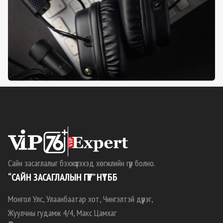
Сайн засаглалыг бэхжүүлэхэд хөгжлийн гүүр болно.
“САЙН ЗАСАГЛАЛЫН ГҮҮР” НҮТББ
Монгол Улс, Улаанбаатар хот, Чингэлтэй дүүрэг,
Жуулчны гудамж 4/4, Макс Цамхаг