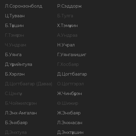
Л
.
Соронзонболд
Р
.
Сэддорж
Ц
.
Туваан
Б
.
Тулга
Б
.
Түвшин
Х
.
Тэмүүжин
Г
.
Тэмүүлэн
А
.
Ундраа
Ч
.
Ундрам
Н
.
Учрал
Б
.
Уянга
Г
.
Уянгахишиг
Д
.
Үүрийнтуяа
Г
.
Хосбаяр
Б
.
Хэрлэн
Д
.
Цогтбаатар
Д
.
Цогтбаатар (Даваа)
О
.
Цогтгэрэл
С
.
Цэнгүүн
Ж
.
Чинбүрэн
Б
.
Чойжилсүрэн
Ө
.
Шижир
Л
.
Энх-Амгалан
Ж
.
Энхбаяр
Б
.
Энхбаяр
Л
.
Энхнасан
Д
.
Энхтуяа
Д
.
Энхтүвшин