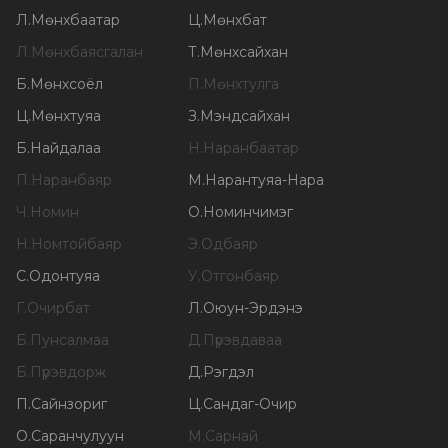
Л
.
Мөнхбаатар
Ц
.
Мөнхбат
Л
.
Мөнхбаясгалан
Т
.
Мөнхсайхан
Б
.
Мөнхсоёл
П
.
Мөнхтулга
Ц
.
Мөнхтуяа
З
.
Мэндсайхан
Б
.
Найдалаа
Н
.
Наранбаатар
П
.
Наранбаяр
М
.
Нарантуяа-Нара
Ч
.
Номин
О
.
Номинчимэг
Н
.
Номтойбаяр
Э
.
Одбаяр
С
.
Одонтуяа
У
.
Отгонбаяр
Г
.
Очирбат
Л
.
Оюун-Эрдэнэ
Б
.
Пунсалмаа
Д
.
Пүрэвдаваа
Б
.
Пүрэвдорж
Д
.
Рэгдэл
П
.
Сайнзориг
Ц
.
Сандаг-Очир
О
.
Саранчулуун
М
.
Сарнай