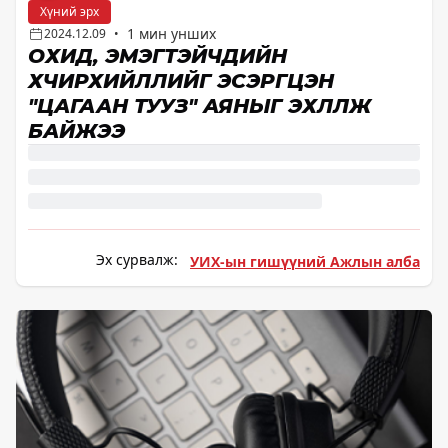
Хүний эрх
1 мин унших
2024.12.09
•
ОХИД, ЭМЭГТЭЙЧҮҮДИЙН
ХҮЧИРХИЙЛЛИЙГ ЭСЭРГҮҮЦЭН
"ЦАГААН ТУУЗ" АЯНЫГ ЭХЛҮҮЛЖ
БАЙЖЭЭ
Эх сурвалж:
УИХ-ын гишүүний Ажлын алба