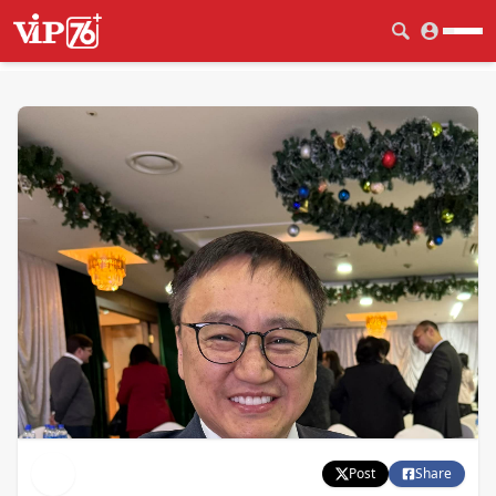
Post
Share