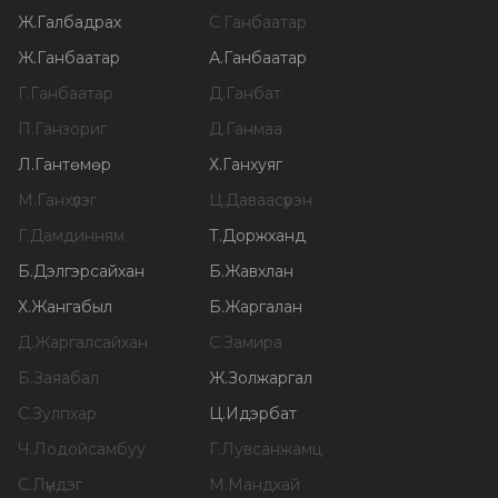
Ж
.
Галбадрах
С
.
Ганбаатар
Ж
.
Ганбаатар
А
.
Ганбаатар
Г
.
Ганбаатар
Д
.
Ганбат
П
.
Ганзориг
Д
.
Ганмаа
Л
.
Гантөмөр
Х
.
Ганхуяг
М
.
Ганхүлэг
Ц
.
Даваасүрэн
Г
.
Дамдинням
Т
.
Доржханд
Б
.
Дэлгэрсайхан
Б
.
Жавхлан
Х
.
Жангабыл
Б
.
Жаргалан
Д
.
Жаргалсайхан
С
.
Замира
Б
.
Заяабал
Ж
.
Золжаргал
С
.
Зулпхар
Ц
.
Идэрбат
Ч
.
Лодойсамбуу
Г
.
Лувсанжамц
С
.
Лүндэг
М
.
Мандхай