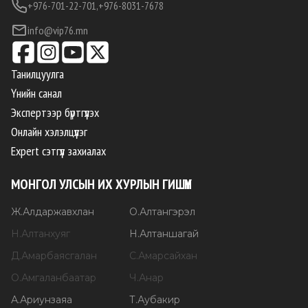
+976-701-22-701,
+976-8031-7678
info@vip76.mn
Танилцуулга
Үнийн санал
Экспертээр бүртгүүлэх
Онлайн хэлэлцүүлэг
Expert сэтгүүл захиалах
МОНГОЛ УЛСЫН ИХ ХУРЛЫН ГИШҮҮН
Ж
.
Алдаржавхлан
О
.
Алтангэрэл
Н
.
Алтанхуяг
Н
.
Алтаншагай
Д
.
Амарбаясгалан
С
.
Амарсайхан
О
.
Амгаланбаатар
Ч
.
Анар
А
.
Ариунзаяа
Т
.
Аубакир