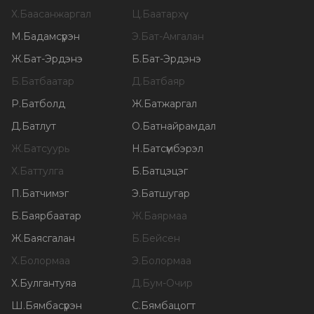
Х
.
Баасанжаргал
Ц
.
Баатархүү
М
.
Бадамсүрэн
Э
.
Бат-Амгалан
Ж
.
Бат-Эрдэнэ
Б
.
Бат-Эрдэнэ
Б
.
Батбаатар
Д
.
Батбаяр
Р
.
Батболд
Ж
.
Батжаргал
Д
.
Батлут
О
.
Батнайрамдал
Ж
.
Батсуурь
Н
.
Батсүмбэрэл
Х
.
Баттулга
Б
.
Батцэцэг
П
.
Батчимэг
Э
.
Батшугар
Б
.
Баярбаатар
Ж
.
Баярмаа
Ж
.
Баясгалан
Б
.
Бейсен
Х
.
Болормаа
Э
.
Болормаа
Х
.
Булгантуяа
Д
.
Бум-Очир
Ш
.
Бямбасүрэн
С
.
Бямбацогт