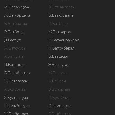
М
.
Бадамсүрэн
Э
.
Бат-Амгалан
Ж
.
Бат-Эрдэнэ
Б
.
Бат-Эрдэнэ
Б
.
Батбаатар
Д
.
Батбаяр
Р
.
Батболд
Ж
.
Батжаргал
Д
.
Батлут
О
.
Батнайрамдал
Ж
.
Батсуурь
Н
.
Батсүмбэрэл
Х
.
Баттулга
Б
.
Батцэцэг
П
.
Батчимэг
Э
.
Батшугар
Б
.
Баярбаатар
Ж
.
Баярмаа
Ж
.
Баясгалан
Б
.
Бейсен
Х
.
Болормаа
Э
.
Болормаа
Х
.
Булгантуяа
Д
.
Бум-Очир
Ш
.
Бямбасүрэн
С
.
Бямбацогт
Ж
.
Галбадрах
С
.
Ганбаатар