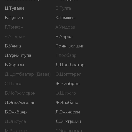
Ц
.
Туваан
Б
.
Тулга
Б
.
Түвшин
Х
.
Тэмүүжин
Г
.
Тэмүүлэн
А
.
Ундраа
Ч
.
Ундрам
Н
.
Учрал
Б
.
Уянга
Г
.
Уянгахишиг
Д
.
Үүрийнтуяа
Г
.
Хосбаяр
Б
.
Хэрлэн
Д
.
Цогтбаатар
Д
.
Цогтбаатар (Даваа)
О
.
Цогтгэрэл
С
.
Цэнгүүн
Ж
.
Чинбүрэн
Б
.
Чойжилсүрэн
Ө
.
Шижир
Л
.
Энх-Амгалан
Ж
.
Энхбаяр
Б
.
Энхбаяр
Л
.
Энхнасан
Д
.
Энхтуяа
Д
.
Энхтүвшин
М
.
Энхцэцэг
С
.
Эрдэнэбат