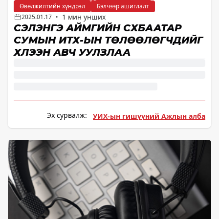
Өвөлжилтийн хүндрэл
Бэлчээр ашиглалт
1 мин унших
2025.01.17
•
СЭЛЭНГЭ АЙМГИЙН СҮХБААТАР
СУМЫН ИТХ-ЫН ТӨЛӨӨЛӨГЧДИЙГ
ХҮЛЭЭН АВЧ УУЛЗЛАА
Эх сурвалж:
УИХ-ын гишүүний Ажлын алба