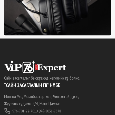
Сайн засаглалыг бэхжүүлэхэд хөгжлийн гүүр болно.
“САЙН ЗАСАГЛАЛЫН ГҮҮР” НҮТББ
Монгол Улс, Улаанбаатар хот, Чингэлтэй дүүрэг,
Жуулчны гудамж 4/4, Макс Цамхаг
+976-701-22-701,
+976-8031-7678