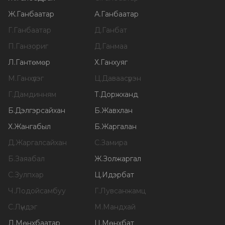
Ж
.
Ганбаатар
А
.
Ганбаатар
Г
.
Ганбаатар
Д
.
Ганбат
П
.
Ганзориг
Д
.
Ганмаа
Л
.
Гантөмөр
Х
.
Ганхуяг
М
.
Ганхүлэг
Ц
.
Даваасүрэн
Г
.
Дамдинням
Т
.
Доржханд
Б
.
Дэлгэрсайхан
Б
.
Жавхлан
Х
.
Жангабыл
Б
.
Жаргалан
Д
.
Жаргалсайхан
С
.
Замира
Б
.
Заяабал
Ж
.
Золжаргал
С
.
Зулпхар
Ц
.
Идэрбат
Ч
.
Лодойсамбуу
Г
.
Лувсанжамц
С
.
Лүндэг
М
.
Мандхай
Л
.
Мөнхбаатар
Ц
.
Мөнхбат