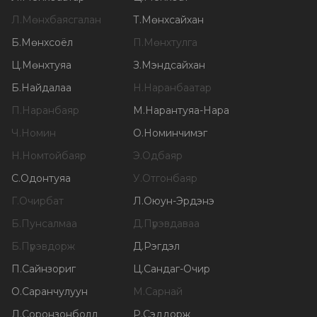
Л
.
Мөнхбаясгалан
Т
.
Мөнхсайхан
Б
.
Мөнхсоёл
П
.
Мөнхтулга
Ц
.
Мөнхтуяа
З
.
Мэндсайхан
Б
.
Найдалаа
Н
.
Наранбаатар
П
.
Наранбаяр
М
.
Нарантуяа-Нара
Ч
.
Номин
О
.
Номинчимэг
Н
.
Номтойбаяр
Э
.
Одбаяр
С
.
Одонтуяа
У
.
Отгонбаяр
Г
.
Очирбат
Л
.
Оюун-Эрдэнэ
Б
.
Пунсалмаа
Д
.
Пүрэвдаваа
Б
.
Пүрэвдорж
Д
.
Рэгдэл
П
.
Сайнзориг
Ц
.
Сандаг-Очир
О
.
Саранчулуун
М
.
Сарнай
Л
.
Соронзонболд
Р
.
Сэддорж