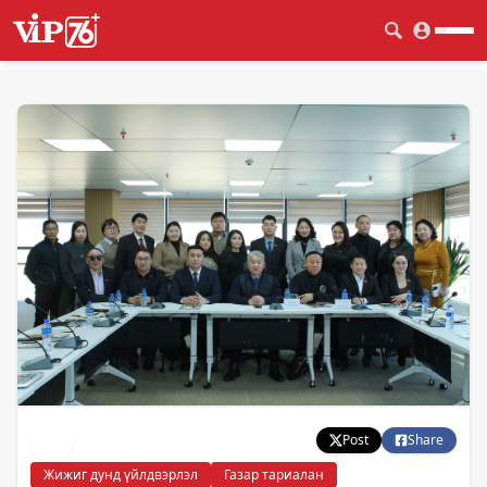
Post
Share
Жижиг дунд үйлдвэрлэл
Газар тариалан