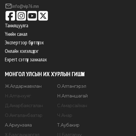
info@vip76.mn
Танилцуулга
Үнийн санал
Экспертээр бүртгүүлэх
Онлайн хэлэлцүүлэг
Expert сэтгүүл захиалах
МОНГОЛ УЛСЫН ИХ ХУРЛЫН ГИШҮҮН
Ж
.
Алдаржавхлан
О
.
Алтангэрэл
Н
.
Алтанхуяг
Н
.
Алтаншагай
Д
.
Амарбаясгалан
С
.
Амарсайхан
О
.
Амгаланбаатар
Ч
.
Анар
А
.
Ариунзаяа
Т
.
Аубакир
Х
.
Баасанжаргал
Ц
.
Баатархүү