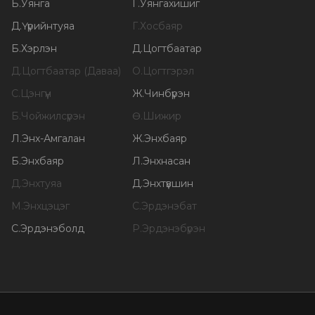
Б
.
Уянга
Г
.
Уянгахишиг
Д
.
Үүрийнтуяа
Г
.
Хосбаяр
Б
.
Хэрлэн
Д
.
Цогтбаатар
Д
.
Цогтбаатар (Даваа)
О
.
Цогтгэрэл
С
.
Цэнгүүн
Ж
.
Чинбүрэн
Б
.
Чойжилсүрэн
Ө
.
Шижир
Л
.
Энх-Амгалан
Ж
.
Энхбаяр
Б
.
Энхбаяр
Л
.
Энхнасан
Д
.
Энхтуяа
Д
.
Энхтүвшин
М
.
Энхцэцэг
С
.
Эрдэнэбат
С
.
Эрдэнэболд
Р
.
Эрдэнэбүрэн