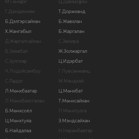
М
.
Ганхүлэг
Ц
.
Даваасүрэн
Г
.
Дамдинням
Т
.
Доржханд
Б
.
Дэлгэрсайхан
Б
.
Жавхлан
Х
.
Жангабыл
Б
.
Жаргалан
Д
.
Жаргалсайхан
С
.
Замира
Б
.
Заяабал
Ж
.
Золжаргал
С
.
Зулпхар
Ц
.
Идэрбат
Ч
.
Лодойсамбуу
Г
.
Лувсанжамц
С
.
Лүндэг
М
.
Мандхай
Л
.
Мөнхбаатар
Ц
.
Мөнхбат
Л
.
Мөнхбаясгалан
Т
.
Мөнхсайхан
Б
.
Мөнхсоёл
П
.
Мөнхтулга
Ц
.
Мөнхтуяа
З
.
Мэндсайхан
Б
.
Найдалаа
Н
.
Наранбаатар