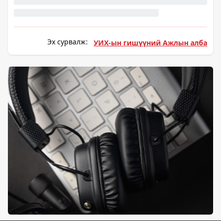
Эх сурвалж:
УИХ-ын гишүүний Ажлын алба