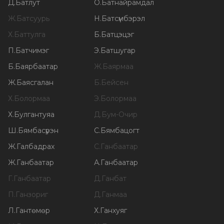
Д
.
Батлут
О
.
Батнайрамдал
Ж
.
Батсуурь
Н
.
Батсүмбэрэл
Х
.
Баттулга
Б
.
Батцэцэг
П
.
Батчимэг
Э
.
Батшугар
Б
.
Баярбаатар
Ж
.
Баярмаа
Ж
.
Баясгалан
Б
.
Бейсен
Х
.
Болормаа
Э
.
Болормаа
Х
.
Булгантуяа
Д
.
Бум-Очир
Ш
.
Бямбасүрэн
С
.
Бямбацогт
Ж
.
Галбадрах
С
.
Ганбаатар
Ж
.
Ганбаатар
А
.
Ганбаатар
Г
.
Ганбаатар
Д
.
Ганбат
П
.
Ганзориг
Д
.
Ганмаа
Л
.
Гантөмөр
Х
.
Ганхуяг