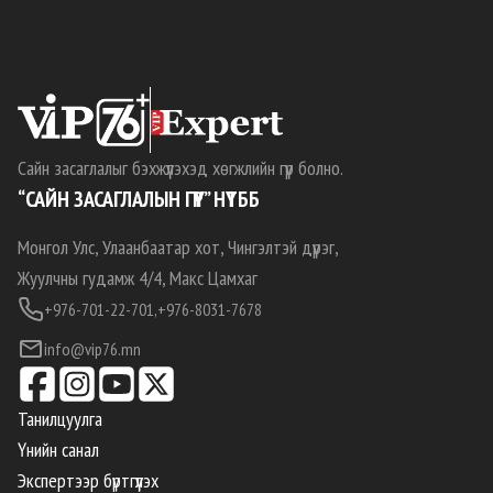
Сайн засаглалыг бэхжүүлэхэд хөгжлийн гүүр болно.
“САЙН ЗАСАГЛАЛЫН ГҮҮР” НҮТББ
Монгол Улс, Улаанбаатар хот, Чингэлтэй дүүрэг,
Жуулчны гудамж 4/4, Макс Цамхаг
+976-701-22-701,
+976-8031-7678
info@vip76.mn
Танилцуулга
Үнийн санал
Экспертээр бүртгүүлэх