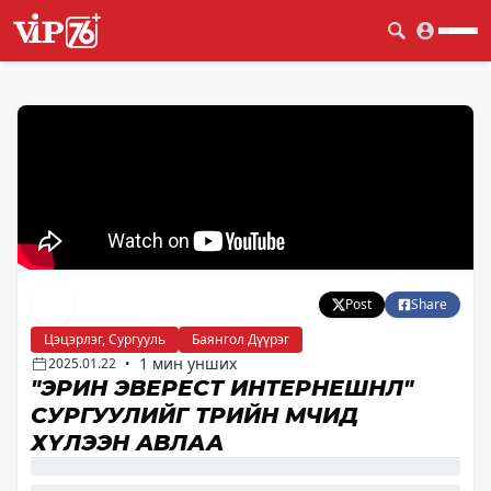
Post
Share
Цэцэрлэг, Сургууль
Баянгол Дүүрэг
1 мин унших
2025.01.22
•
"ЭРИН ЭВЕРЕСТ ИНТЕРНЕШНЛ"
СУРГУУЛИЙГ ТӨРИЙН ӨМЧИД
ХҮЛЭЭН АВЛАА