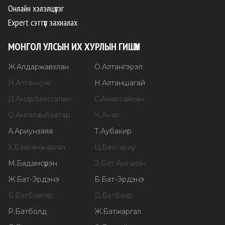
Онлайн хэлэлцүүлэг
Expert сэтгүүл захиалах
МОНГОЛ УЛСЫН ИХ ХУРЛЫН ГИШҮҮН
Ж
.
Алдаржавхлан
О
.
Алтангэрэл
Н
.
Алтанхуяг
Н
.
Алтаншагай
Д
.
Амарбаясгалан
С
.
Амарсайхан
О
.
Амгаланбаатар
Ч
.
Анар
А
.
Ариунзаяа
Т
.
Аубакир
Х
.
Баасанжаргал
Ц
.
Баатархүү
М
.
Бадамсүрэн
Э
.
Бат-Амгалан
Ж
.
Бат-Эрдэнэ
Б
.
Бат-Эрдэнэ
Б
.
Батбаатар
Д
.
Батбаяр
Р
.
Батболд
Ж
.
Батжаргал