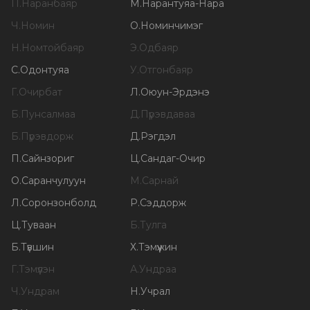
П
.
Наранбаяр
М
.
Нарантуяа-Нара
Ч
.
Номин
О
.
Номинчимэг
Н
.
Номтойбаяр
Э
.
Одбаяр
С
.
Одонтуяа
У
.
Отгонбаяр
Г
.
Очирбат
Л
.
Оюун-Эрдэнэ
Б
.
Пунсалмаа
Д
.
Пүрэвдаваа
Б
.
Пүрэвдорж
Д
.
Рэгдэл
П
.
Сайнзориг
Ц
.
Сандаг-Очир
О
.
Саранчулуун
М
.
Сарнай
Л
.
Соронзонболд
Р
.
Сэддорж
Ц
.
Туваан
Б
.
Тулга
Б
.
Түвшин
Х
.
Тэмүүжин
Г
.
Тэмүүлэн
А
.
Ундраа
Ч
.
Ундрам
Н
.
Учрал