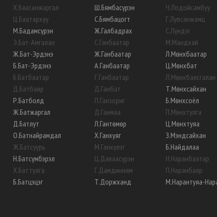
Х
.
Баасанжаргал
Ш
.
Бямбасүрэн
Ч
.
Лодойсамбуу
Ц
.
Баатархүү
С
.
Бямбацогт
Г
.
Лувсанжамц
М
.
Бадамсүрэн
Ж
.
Галбадрах
С
.
Лүндэг
Э
.
Бат-Амгалан
С
.
Ганбаатар
М
.
Мандхай
Ж
.
Бат-Эрдэнэ
Ж
.
Ганбаатар
Л
.
Мөнхбаатар
Б
.
Бат-Эрдэнэ
А
.
Ганбаатар
Ц
.
Мөнхбат
Б
.
Батбаатар
Г
.
Ганбаатар
Л
.
Мөнхбаясгалан
Д
.
Батбаяр
Д
.
Ганбат
Т
.
Мөнхсайхан
Р
.
Батболд
П
.
Ганзориг
Б
.
Мөнхсоёл
Ж
.
Батжаргал
Д
.
Ганмаа
П
.
Мөнхтулга
Д
.
Батлут
Л
.
Гантөмөр
Ц
.
Мөнхтуяа
О
.
Батнайрамдал
Х
.
Ганхуяг
З
.
Мэндсайхан
Ж
.
Батсуурь
М
.
Ганхүлэг
Б
.
Найдалаа
Н
.
Батсүмбэрэл
Ц
.
Даваасүрэн
Н
.
Наранбаатар
Х
.
Баттулга
Г
.
Дамдинням
П
.
Наранбаяр
Б
.
Батцэцэг
Т
.
Доржханд
М
.
Нарантуяа-Нар