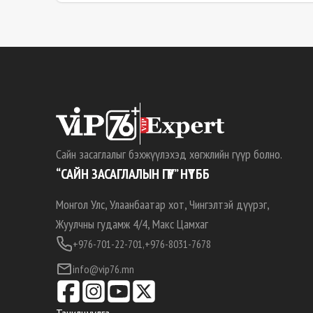
Сайн засаглалыг бэхжүүлэхэд хөгжлийн гүүр болно.
“САЙН ЗАСАГЛАЛЫН ГҮҮР” НҮТББ
Монгол Улс, Улаанбаатар хот, Чингэлтэй дүүрэг,
Жуулчны гудамж 4/4, Макс Цамхаг
+976-701-22-701,
+976-8031-7678
info@vip76.mn