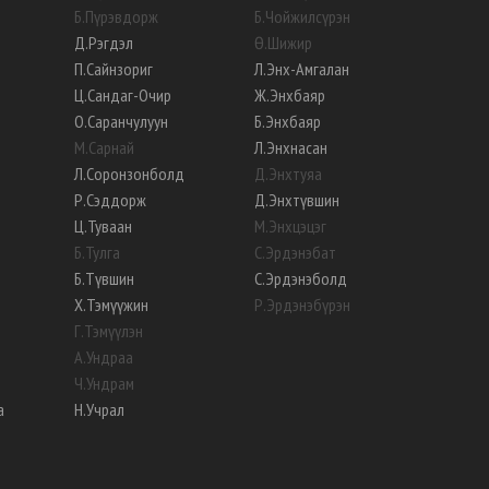
Б
.
Пүрэвдорж
Б
.
Чойжилсүрэн
Д
.
Рэгдэл
Ө
.
Шижир
П
.
Сайнзориг
Л
.
Энх-Амгалан
Ц
.
Сандаг-Очир
Ж
.
Энхбаяр
О
.
Саранчулуун
Б
.
Энхбаяр
М
.
Сарнай
Л
.
Энхнасан
Л
.
Соронзонболд
Д
.
Энхтуяа
Р
.
Сэддорж
Д
.
Энхтүвшин
Ц
.
Туваан
М
.
Энхцэцэг
Б
.
Тулга
С
.
Эрдэнэбат
Б
.
Түвшин
С
.
Эрдэнэболд
Х
.
Тэмүүжин
Р
.
Эрдэнэбүрэн
Г
.
Тэмүүлэн
А
.
Ундраа
Ч
.
Ундрам
а
Н
.
Учрал