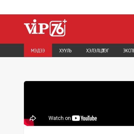
МЭДЭЭ
ХУУЛЬ
ХЭЛЭЛЦҮҮЛЭГ
ЭКСП