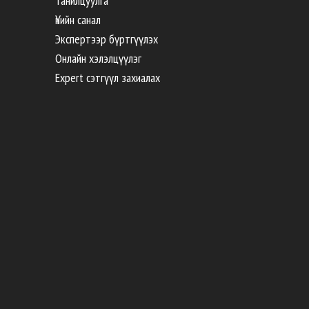
Танилцуулга
Үнийн санал
Экспертээр бүртгүүлэх
Онлайн хэлэлцүүлэг
Expert сэтгүүл захиалах