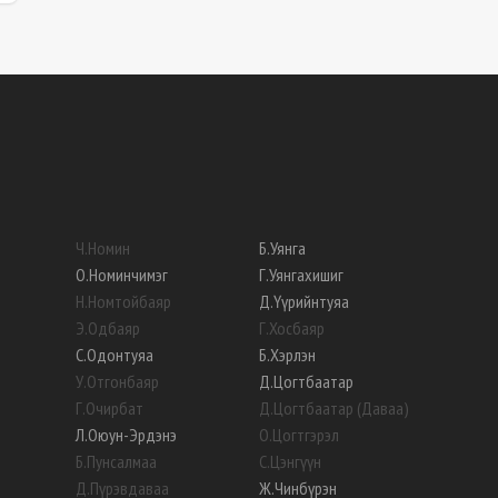
Ч
.
Номин
Б
.
Уянга
О
.
Номинчимэг
Г
.
Уянгахишиг
Н
.
Номтойбаяр
Д
.
Үүрийнтуяа
Э
.
Одбаяр
Г
.
Хосбаяр
С
.
Одонтуяа
Б
.
Хэрлэн
У
.
Отгонбаяр
Д
.
Цогтбаатар
Г
.
Очирбат
Д
.
Цогтбаатар (Даваа)
Л
.
Оюун-Эрдэнэ
О
.
Цогтгэрэл
Б
.
Пунсалмаа
С
.
Цэнгүүн
Д
.
Пүрэвдаваа
Ж
.
Чинбүрэн