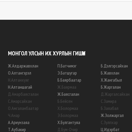
МОНГОЛ УЛСЫН ИХ ХУРЛЫН ГИШҮҮН
Ж
.
Алдаржавхлан
П
.
Батчимэг
Б
.
Дэлгэрсайхан
О
.
Алтангэрэл
Э
.
Батшугар
Б
.
Жавхлан
Н
.
Алтанхуяг
Б
.
Баярбаатар
Х
.
Жангабыл
Н
.
Алтаншагай
Ж
.
Баярмаа
Б
.
Жаргалан
Д
.
Амарбаясгалан
Ж
.
Баясгалан
Д
.
Жаргалсайхан
С
.
Амарсайхан
Б
.
Бейсен
С
.
Замира
О
.
Амгаланбаатар
Х
.
Болормаа
Б
.
Заяабал
Ч
.
Анар
Э
.
Болормаа
Ж
.
Золжаргал
А
.
Ариунзаяа
Х
.
Булгантуяа
С
.
Зулпхар
Т
.
Аубакир
Д
.
Бум-Очир
Ц
.
Идэрбат