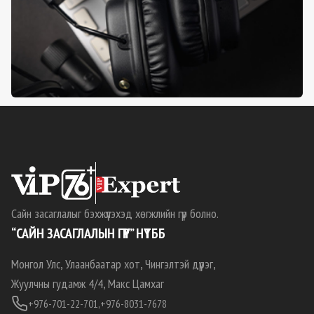
Сайн засаглалыг бэхжүүлэхэд хөгжлийн гүүр болно.
“САЙН ЗАСАГЛАЛЫН ГҮҮР” НҮТББ
Монгол Улс, Улаанбаатар хот, Чингэлтэй дүүрэг,
Жуулчны гудамж 4/4, Макс Цамхаг
+976-701-22-701,
+976-8031-7678