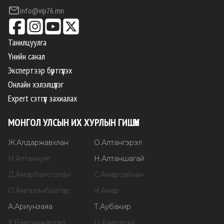
info@vip76.mn
Танилцуулга
Үнийн санал
Экспертээр бүртгүүлэх
Онлайн хэлэлцүүлэг
Expert сэтгүүл захиалах
МОНГОЛ УЛСЫН ИХ ХУРЛЫН ГИШҮҮН
Ж
.
Алдаржавхлан
О
.
Алтангэрэл
Н
.
Алтанхуяг
Н
.
Алтаншагай
Д
.
Амарбаясгалан
С
.
Амарсайхан
О
.
Амгаланбаатар
Ч
.
Анар
А
.
Ариунзаяа
Т
.
Аубакир
Х
.
Баасанжаргал
Ц
.
Баатархүү