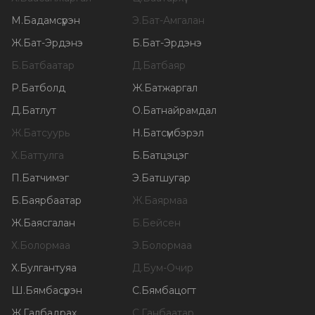
М
.
Бадамсүрэн
Э
.
Бат-Амгалан
Ж
.
Бат-Эрдэнэ
Б
.
Бат-Эрдэнэ
Б
.
Батбаатар
Д
.
Батбаяр
Р
.
Батболд
Ж
.
Батжаргал
Д
.
Батлут
О
.
Батнайрамдал
Ж
.
Батсуурь
Н
.
Батсүмбэрэл
Х
.
Баттулга
Б
.
Батцэцэг
П
.
Батчимэг
Э
.
Батшугар
Б
.
Баярбаатар
Ж
.
Баярмаа
Ж
.
Баясгалан
Б
.
Бейсен
Х
.
Болормаа
Э
.
Болормаа
Х
.
Булгантуяа
Д
.
Бум-Очир
Ш
.
Бямбасүрэн
С
.
Бямбацогт
Ж
.
Галбадрах
С
.
Ганбаатар