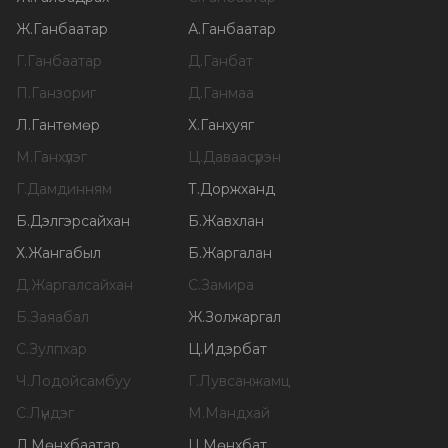
Ж
.
Ганбаатар
А
.
Ганбаатар
Г
.
Ганбаатар
Д
.
Ганбат
П
.
Ганзориг
Д
.
Ганмаа
Л
.
Гантөмөр
Х
.
Ганхуяг
М
.
Ганхүлэг
Ц
.
Даваасүрэн
Г
.
Дамдинням
Т
.
Доржханд
Б
.
Дэлгэрсайхан
Б
.
Жавхлан
Х
.
Жангабыл
Б
.
Жаргалан
Д
.
Жаргалсайхан
С
.
Замира
Б
.
Заяабал
Ж
.
Золжаргал
С
.
Зулпхар
Ц
.
Идэрбат
Ч
.
Лодойсамбуу
Г
.
Лувсанжамц
С
.
Лүндэг
М
.
Мандхай
Л
.
Мөнхбаатар
Ц
.
Мөнхбат