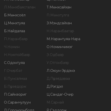
Л
.
Мөнхбаясгалан
Т
.
Мөнхсайхан
Б
.
Мөнхсоёл
П
.
Мөнхтулга
Ц
.
Мөнхтуяа
З
.
Мэндсайхан
Б
.
Найдалаа
Н
.
Наранбаатар
П
.
Наранбаяр
М
.
Нарантуяа-Нара
Ч
.
Номин
О
.
Номинчимэг
Н
.
Номтойбаяр
Э
.
Одбаяр
С
.
Одонтуяа
У
.
Отгонбаяр
Г
.
Очирбат
Л
.
Оюун-Эрдэнэ
Б
.
Пунсалмаа
Д
.
Пүрэвдаваа
Б
.
Пүрэвдорж
Д
.
Рэгдэл
П
.
Сайнзориг
Ц
.
Сандаг-Очир
О
.
Саранчулуун
М
.
Сарнай
Л
.
Соронзонболд
Р
.
Сэддорж