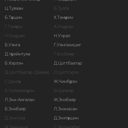
Ц
.
Туваан
Б
.
Тулга
Б
.
Түвшин
Х
.
Тэмүүжин
Г
.
Тэмүүлэн
А
.
Ундраа
Ч
.
Ундрам
Н
.
Учрал
Б
.
Уянга
Г
.
Уянгахишиг
Д
.
Үүрийнтуяа
Г
.
Хосбаяр
Б
.
Хэрлэн
Д
.
Цогтбаатар
Д
.
Цогтбаатар (Даваа)
О
.
Цогтгэрэл
С
.
Цэнгүүн
Ж
.
Чинбүрэн
Б
.
Чойжилсүрэн
Ө
.
Шижир
Л
.
Энх-Амгалан
Ж
.
Энхбаяр
Б
.
Энхбаяр
Л
.
Энхнасан
Д
.
Энхтуяа
Д
.
Энхтүвшин
М
.
Энхцэцэг
С
.
Эрдэнэбат