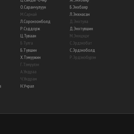
О
.
Саранчулуун
Б
.
Энхбаяр
М
.
Сарнай
Л
.
Энхнасан
Л
.
Соронзонболд
Д
.
Энхтуяа
Р
.
Сэддорж
Д
.
Энхтүвшин
Ц
.
Туваан
М
.
Энхцэцэг
Б
.
Тулга
С
.
Эрдэнэбат
Б
.
Түвшин
С
.
Эрдэнэболд
Х
.
Тэмүүжин
Р
.
Эрдэнэбүрэн
Г
.
Тэмүүлэн
А
.
Ундраа
Ч
.
Ундрам
а
Н
.
Учрал