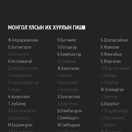
МОНГОЛ УЛСЫН ИХ ХУРЛЫН ГИШҮҮН
Ж
.
Алдаржавхлан
П
.
Батчимэг
Б
.
Дэлгэрсайхан
О
.
Алтангэрэл
Э
.
Батшугар
Б
.
Жавхлан
Н
.
Алтанхуяг
Б
.
Баярбаатар
Х
.
Жангабыл
Н
.
Алтаншагай
Ж
.
Баярмаа
Б
.
Жаргалан
Д
.
Амарбаясгалан
Ж
.
Баясгалан
Д
.
Жаргалсайхан
С
.
Амарсайхан
Б
.
Бейсен
С
.
Замира
О
.
Амгаланбаатар
Х
.
Болормаа
Б
.
Заяабал
Ч
.
Анар
Э
.
Болормаа
Ж
.
Золжаргал
А
.
Ариунзаяа
Х
.
Булгантуяа
С
.
Зулпхар
Т
.
Аубакир
Д
.
Бум-Очир
Ц
.
Идэрбат
Х
.
Баасанжаргал
Ш
.
Бямбасүрэн
Ч
.
Лодойсамбуу
Ц
.
Баатархүү
С
.
Бямбацогт
Г
.
Лувсанжамц
М
.
Бадамсүрэн
Ж
.
Галбадрах
С
.
Лүндэг
Э
.
Бат-Амгалан
С
.
Ганбаатар
М
.
Мандхай