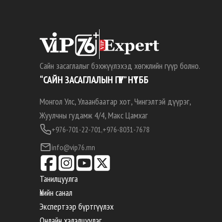
Сайн засаглалыг бэхжүүлэхэд хөгжлийн гүүр болно.
“САЙН ЗАСАГЛАЛЫН ГҮҮР” НҮТББ
Монгол Улс, Улаанбаатар хот, Чингэлтэй дүүрэг,
Жуулчны гудамж 4/4, Макс Цамхаг
+976-701-22-701,
+976-8031-7678
info@vip76.mn
Танилцуулга
Үнийн санал
Экспертээр бүртгүүлэх
Онлайн хэлэлцүүлэг