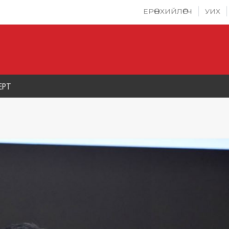
ЕРӨНХИЙЛӨГЧ
УИХ
ЕРТ