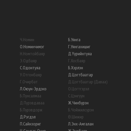
Ч
.
Номин
Б
.
Уянга
О
.
Номинчимэг
Г
.
Уянгахишиг
Н
.
Номтойбаяр
Д
.
Үүрийнтуяа
Э
.
Одбаяр
Г
.
Хосбаяр
С
.
Одонтуяа
Б
.
Хэрлэн
У
.
Отгонбаяр
Д
.
Цогтбаатар
Г
.
Очирбат
Д
.
Цогтбаатар (Даваа)
Л
.
Оюун-Эрдэнэ
О
.
Цогтгэрэл
Б
.
Пунсалмаа
С
.
Цэнгүүн
Д
.
Пүрэвдаваа
Ж
.
Чинбүрэн
Б
.
Пүрэвдорж
Б
.
Чойжилсүрэн
Д
.
Рэгдэл
Ө
.
Шижир
П
.
Сайнзориг
Л
.
Энх-Амгалан
Ц
.
Сандаг-Очир
Ж
.
Энхбаяр