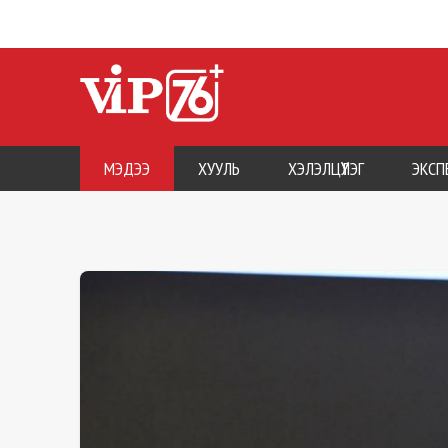
МЭДЭЭ
ХУУЛЬ
ХЭЛЭЛЦҮҮЛЭГ
ЭКСП