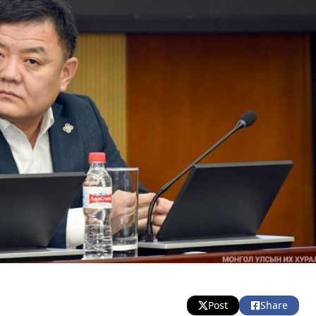
Post
Share