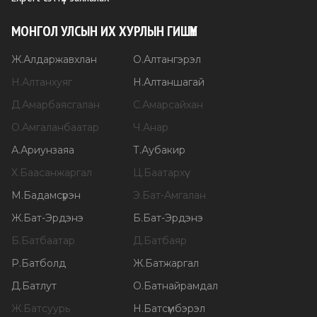
МОНГОЛ УЛСЫН ИХ ХУРЛЫН ГИШҮҮН
Ж
.
Алдаржавхлан
О
.
Алтангэрэл
Н
.
Алтанхуяг
Н
.
Алтаншагай
Д
.
Амарбаясгалан
С
.
Амарсайхан
О
.
Амгаланбаатар
Ч
.
Анар
А
.
Ариунзаяа
Т
.
Аубакир
Х
.
Баасанжаргал
Ц
.
Баатархүү
М
.
Бадамсүрэн
Э
.
Бат-Амгалан
Ж
.
Бат-Эрдэнэ
Б
.
Бат-Эрдэнэ
Б
.
Батбаатар
Д
.
Батбаяр
Р
.
Батболд
Ж
.
Батжаргал
Д
.
Батлут
О
.
Батнайрамдал
Ж
.
Батсуурь
Н
.
Батсүмбэрэл