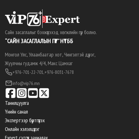
Сайн засаглалыг бэхжүүлэхэд хөгжлийн гүүр болно.
“САЙН ЗАСАГЛАЛЫН ГҮҮР” НҮТББ
Монгол Улс, Улаанбаатар хот, Чингэлтэй дүүрэг,
Жуулчны гудамж 4/4, Макс Цамхаг
+976-701-22-701,
+976-8031-7678
info@vip76.mn
Танилцуулга
Үнийн санал
Экспертээр бүртгүүлэх
Онлайн хэлэлцүүлэг
Expert сэтгүүл захиалах