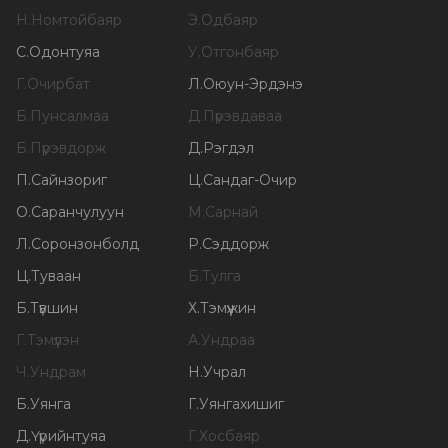
Н
.
Номтойбаяр
Э
.
Одбаяр
С
.
Одонтуяа
У
.
Отгонбаяр
Г
.
Очирбат
Л
.
Оюун-Эрдэнэ
Б
.
Пунсалмаа
Д
.
Пүрэвдаваа
Б
.
Пүрэвдорж
Д
.
Рэгдэл
П
.
Сайнзориг
Ц
.
Сандаг-Очир
О
.
Саранчулуун
М
.
Сарнай
Л
.
Соронзонболд
Р
.
Сэддорж
Ц
.
Туваан
Б
.
Тулга
Б
.
Түвшин
Х
.
Тэмүүжин
Г
.
Тэмүүлэн
А
.
Ундраа
Ч
.
Ундрам
Н
.
Учрал
Б
.
Уянга
Г
.
Уянгахишиг
Д
.
Үүрийнтуяа
Г
.
Хосбаяр