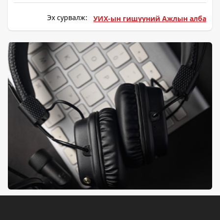
Эх сурвалж:
УИХ-ын гишүүний Ажлын алба