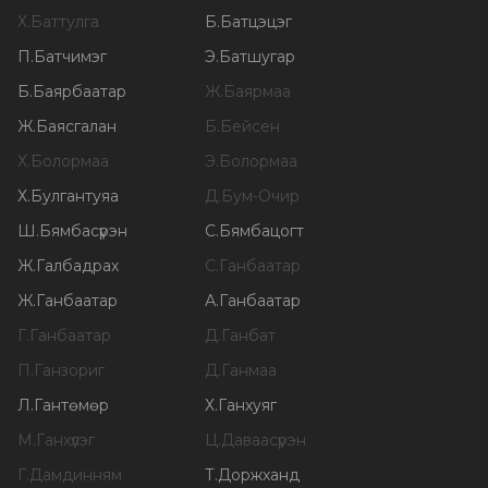
Х
.
Баттулга
Б
.
Батцэцэг
П
.
Батчимэг
Э
.
Батшугар
Б
.
Баярбаатар
Ж
.
Баярмаа
Ж
.
Баясгалан
Б
.
Бейсен
Х
.
Болормаа
Э
.
Болормаа
Х
.
Булгантуяа
Д
.
Бум-Очир
Ш
.
Бямбасүрэн
С
.
Бямбацогт
Ж
.
Галбадрах
С
.
Ганбаатар
Ж
.
Ганбаатар
А
.
Ганбаатар
Г
.
Ганбаатар
Д
.
Ганбат
П
.
Ганзориг
Д
.
Ганмаа
Л
.
Гантөмөр
Х
.
Ганхуяг
М
.
Ганхүлэг
Ц
.
Даваасүрэн
Г
.
Дамдинням
Т
.
Доржханд