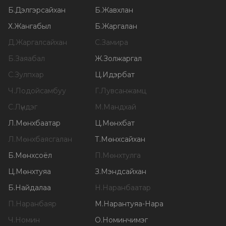
Б
.
Дэлгэрсайхан
Б
.
Жавхлан
Х
.
Жангабыл
Б
.
Жаргалан
Д
.
Жаргалсайхан
С
.
Замира
Б
.
Заяабал
Ж
.
Золжаргал
С
.
Зулпхар
Ц
.
Идэрбат
Ч
.
Лодойсамбуу
Г
.
Лувсанжамц
С
.
Лүндэг
М
.
Мандхай
Л
.
Мөнхбаатар
Ц
.
Мөнхбат
Л
.
Мөнхбаясгалан
Т
.
Мөнхсайхан
Б
.
Мөнхсоёл
П
.
Мөнхтулга
Ц
.
Мөнхтуяа
З
.
Мэндсайхан
Б
.
Найдалаа
Н
.
Наранбаатар
П
.
Наранбаяр
М
.
Нарантуяа-Нара
Ч
.
Номин
О
.
Номинчимэг