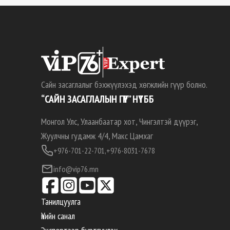
Сайн засаглалыг бэхжүүлэхэд хөгжлийн гүүр болно.
“САЙН ЗАСАГЛАЛЫН ГҮҮР” НҮТББ
Монгол Улс, Улаанбаатар хот, Чингэлтэй дүүрэг,
Жуулчны гудамж 4/4, Макс Цамхаг
+976-701-22-701,
+976-8031-7678
info@vip76.mn
Танилцуулга
Үнийн санал