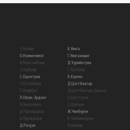
Ч
.
Номин
Б
.
Уянга
О
.
Номинчимэг
Г
.
Уянгахишиг
Н
.
Номтойбаяр
Д
.
Үүрийнтуяа
Э
.
Одбаяр
Г
.
Хосбаяр
С
.
Одонтуяа
Б
.
Хэрлэн
У
.
Отгонбаяр
Д
.
Цогтбаатар
Г
.
Очирбат
Д
.
Цогтбаатар (Даваа)
Л
.
Оюун-Эрдэнэ
О
.
Цогтгэрэл
Б
.
Пунсалмаа
С
.
Цэнгүүн
Д
.
Пүрэвдаваа
Ж
.
Чинбүрэн
Б
.
Пүрэвдорж
Б
.
Чойжилсүрэн
Д
.
Рэгдэл
Ө
.
Шижир