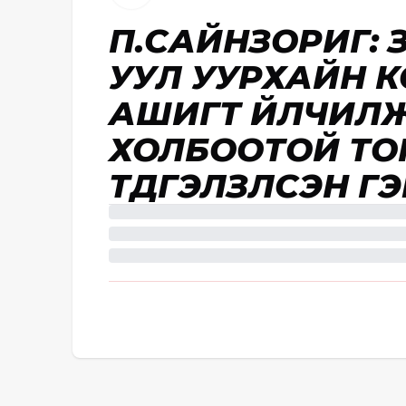
П.САЙНЗОРИГ: 
УУЛ УУРХАЙН 
АШИГТ ҮЙЛЧИЛЖ
ХОЛБООТОЙ ТО
ТҮДГЭЛЗҮҮЛСЭН ГЭВ 