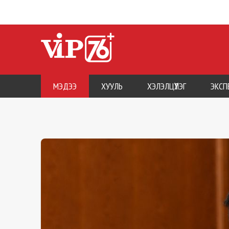
МЭДЭЭ
ХУУЛЬ
ХЭЛЭЛЦҮҮЛЭГ
ЭКСП