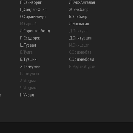
П
.
Сайнзориг
Л
.
Энх-Амгалан
Ц
.
Сандаг-Очир
Ж
.
Энхбаяр
О
.
Саранчулуун
Б
.
Энхбаяр
М
.
Сарнай
Л
.
Энхнасан
Л
.
Соронзонболд
Д
.
Энхтуяа
Р
.
Сэддорж
Д
.
Энхтүвшин
Ц
.
Туваан
М
.
Энхцэцэг
Б
.
Тулга
С
.
Эрдэнэбат
Б
.
Түвшин
С
.
Эрдэнэболд
Х
.
Тэмүүжин
Р
.
Эрдэнэбүрэн
Г
.
Тэмүүлэн
А
.
Ундраа
Ч
.
Ундрам
а
Н
.
Учрал