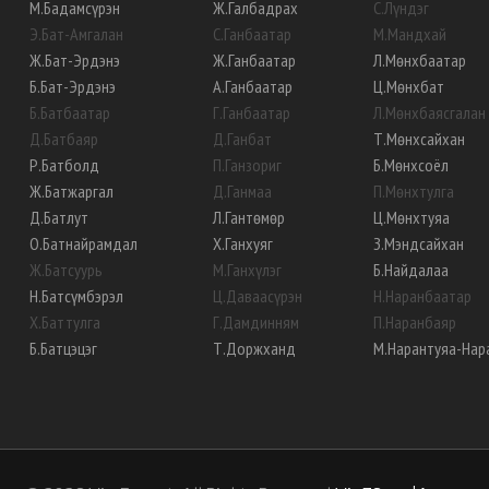
М
.
Бадамсүрэн
Ж
.
Галбадрах
С
.
Лүндэг
Э
.
Бат-Амгалан
С
.
Ганбаатар
М
.
Мандхай
Ж
.
Бат-Эрдэнэ
Ж
.
Ганбаатар
Л
.
Мөнхбаатар
Б
.
Бат-Эрдэнэ
А
.
Ганбаатар
Ц
.
Мөнхбат
Б
.
Батбаатар
Г
.
Ганбаатар
Л
.
Мөнхбаясгалан
Д
.
Батбаяр
Д
.
Ганбат
Т
.
Мөнхсайхан
Р
.
Батболд
П
.
Ганзориг
Б
.
Мөнхсоёл
Ж
.
Батжаргал
Д
.
Ганмаа
П
.
Мөнхтулга
Д
.
Батлут
Л
.
Гантөмөр
Ц
.
Мөнхтуяа
О
.
Батнайрамдал
Х
.
Ганхуяг
З
.
Мэндсайхан
Ж
.
Батсуурь
М
.
Ганхүлэг
Б
.
Найдалаа
Н
.
Батсүмбэрэл
Ц
.
Даваасүрэн
Н
.
Наранбаатар
Х
.
Баттулга
Г
.
Дамдинням
П
.
Наранбаяр
Б
.
Батцэцэг
Т
.
Доржханд
М
.
Нарантуяа-Нар