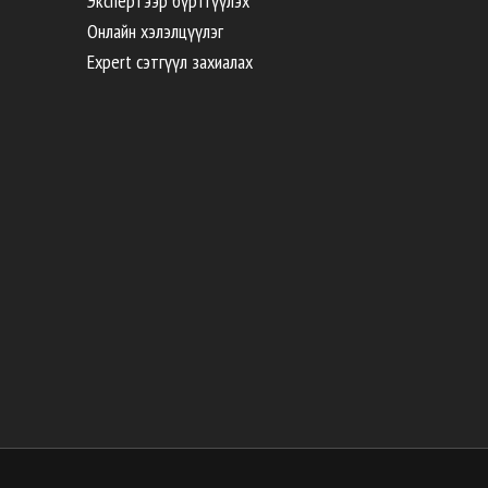
Экспертээр бүртгүүлэх
Онлайн хэлэлцүүлэг
Expert сэтгүүл захиалах