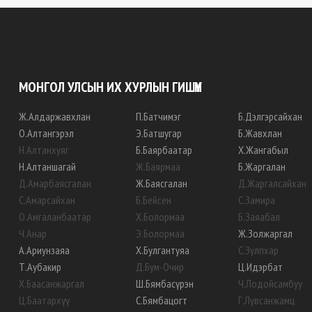
МОНГОЛ УЛСЫН ИХ ХУРЛЫН ГИШҮҮН
Ж
.
Алдаржавхлан
П
.
Батчимэг
Б
.
Дэлгэрсайхан
О
.
Алтангэрэл
Э
.
Батшугар
Б
.
Жавхлан
Н
.
Алтанхуяг
Б
.
Баярбаатар
Х
.
Жангабыл
Н
.
Алтаншагай
Ж
.
Баярмаа
Б
.
Жаргалан
Д
.
Амарбаясгалан
Ж
.
Баясгалан
Д
.
Жаргалсайхан
С
.
Амарсайхан
Б
.
Бейсен
С
.
Замира
О
.
Амгаланбаатар
Х
.
Болормаа
Б
.
Заяабал
Ч
.
Анар
Э
.
Болормаа
Ж
.
Золжаргал
А
.
Ариунзаяа
Х
.
Булгантуяа
С
.
Зулпхар
Т
.
Аубакир
Д
.
Бум-Очир
Ц
.
Идэрбат
Х
.
Баасанжаргал
Ш
.
Бямбасүрэн
Ч
.
Лодойсамбуу
Ц
.
Баатархүү
С
.
Бямбацогт
Г
.
Лувсанжамц