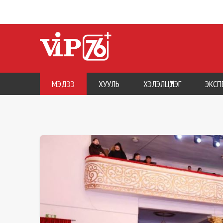
МЭДЭЭ
ХУУЛЬ
ХЭЛЭЛЦҮҮЛЭГ
ЭКСП