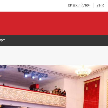
ЕРӨНХИЙЛӨГЧ
УИХ
ЕРТ