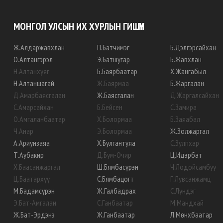
МОНГОЛ УЛСЫН ИХ ХУРЛЫН ГИШҮҮН
Ж
.
Алдаржавхлан
П
.
Батчимэг
Б
.
Дэлгэрсайхан
О
.
Алтангэрэл
Э
.
Батшугар
Б
.
Жавхлан
Н
.
Алтанхуяг
Б
.
Баярбаатар
Х
.
Жангабыл
Н
.
Алтаншагай
Ж
.
Баярмаа
Б
.
Жаргалан
Д
.
Амарбаясгалан
Ж
.
Баясгалан
Д
.
Жаргалсайхан
С
.
Амарсайхан
Б
.
Бейсен
С
.
Замира
О
.
Амгаланбаатар
Х
.
Болормаа
Б
.
Заяабал
Ч
.
Анар
Э
.
Болормаа
Ж
.
Золжаргал
А
.
Ариунзаяа
Х
.
Булгантуяа
С
.
Зулпхар
Т
.
Аубакир
Д
.
Бум-Очир
Ц
.
Идэрбат
Х
.
Баасанжаргал
Ш
.
Бямбасүрэн
Ч
.
Лодойсамбуу
Ц
.
Баатархүү
С
.
Бямбацогт
Г
.
Лувсанжамц
М
.
Бадамсүрэн
Ж
.
Галбадрах
С
.
Лүндэг
Э
.
Бат-Амгалан
С
.
Ганбаатар
М
.
Мандхай
Ж
.
Бат-Эрдэнэ
Ж
.
Ганбаатар
Л
.
Мөнхбаатар