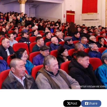
Post
Share