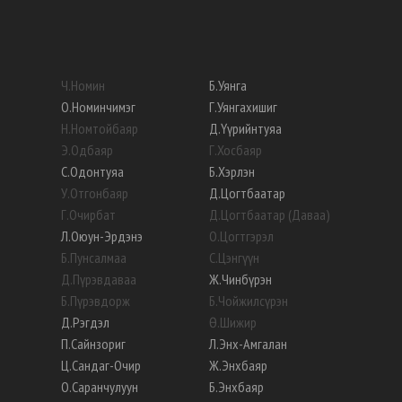
Ч
.
Номин
Б
.
Уянга
О
.
Номинчимэг
Г
.
Уянгахишиг
Н
.
Номтойбаяр
Д
.
Үүрийнтуяа
Э
.
Одбаяр
Г
.
Хосбаяр
С
.
Одонтуяа
Б
.
Хэрлэн
У
.
Отгонбаяр
Д
.
Цогтбаатар
Г
.
Очирбат
Д
.
Цогтбаатар (Даваа)
Л
.
Оюун-Эрдэнэ
О
.
Цогтгэрэл
Б
.
Пунсалмаа
С
.
Цэнгүүн
Д
.
Пүрэвдаваа
Ж
.
Чинбүрэн
Б
.
Пүрэвдорж
Б
.
Чойжилсүрэн
Д
.
Рэгдэл
Ө
.
Шижир
П
.
Сайнзориг
Л
.
Энх-Амгалан
Ц
.
Сандаг-Очир
Ж
.
Энхбаяр
О
.
Саранчулуун
Б
.
Энхбаяр