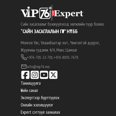
Сайн засаглалыг бэхжүүлэхэд хөгжлийн гүүр болно.
“САЙН ЗАСАГЛАЛЫН ГҮҮР” НҮТББ
Монгол Улс, Улаанбаатар хот, Чингэлтэй дүүрэг,
Жуулчны гудамж 4/4, Макс Цамхаг
+976-701-22-701,
+976-8031-7678
info@vip76.mn
Танилцуулга
Үнийн санал
Экспертээр бүртгүүлэх
Онлайн хэлэлцүүлэг
Expert сэтгүүл захиалах