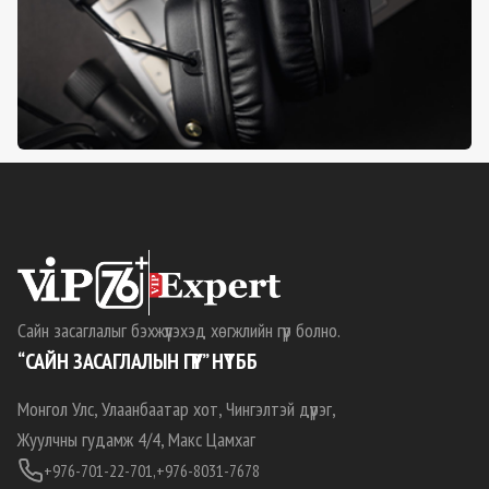
Сайн засаглалыг бэхжүүлэхэд хөгжлийн гүүр болно.
“САЙН ЗАСАГЛАЛЫН ГҮҮР” НҮТББ
Монгол Улс, Улаанбаатар хот, Чингэлтэй дүүрэг,
Жуулчны гудамж 4/4, Макс Цамхаг
+976-701-22-701,
+976-8031-7678