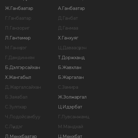
Ж
.
Ганбаатар
А
.
Ганбаатар
Г
.
Ганбаатар
Д
.
Ганбат
П
.
Ганзориг
Д
.
Ганмаа
Л
.
Гантөмөр
Х
.
Ганхуяг
М
.
Ганхүлэг
Ц
.
Даваасүрэн
Г
.
Дамдинням
Т
.
Доржханд
Б
.
Дэлгэрсайхан
Б
.
Жавхлан
Х
.
Жангабыл
Б
.
Жаргалан
Д
.
Жаргалсайхан
С
.
Замира
Б
.
Заяабал
Ж
.
Золжаргал
С
.
Зулпхар
Ц
.
Идэрбат
Ч
.
Лодойсамбуу
Г
.
Лувсанжамц
С
.
Лүндэг
М
.
Мандхай
Л
.
Мөнхбаатар
Ц
.
Мөнхбат