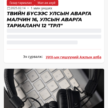
Газар тариалан
Мал аж ахуй
1 мин унших
2025.02.14
•
ТӨВИЙН БҮСЭЭС УЛСЫН АВАРГА
МАЛЧИН 16, УЛСЫН АВАРГА
ТАРИАЛАНЧ 12 "ТӨРЛӨӨ"
Эх сурвалж:
УИХ-ын гишүүний Ажлын алба