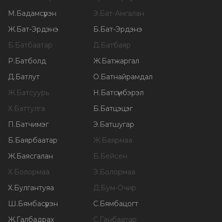
М
.
Бадамсүрэн
Э
.
Бат-Амгалан
Ж
.
Бат-Эрдэнэ
Б
.
Бат-Эрдэнэ
Б
.
Батбаатар
Д
.
Батбаяр
Р
.
Батболд
Ж
.
Батжаргал
Д
.
Батлут
О
.
Батнайрамдал
Ж
.
Батсуурь
Н
.
Батсүмбэрэл
Х
.
Баттулга
Б
.
Батцэцэг
П
.
Батчимэг
Э
.
Батшугар
Б
.
Баярбаатар
Ж
.
Баярмаа
Ж
.
Баясгалан
Б
.
Бейсен
Х
.
Болормаа
Э
.
Болормаа
Х
.
Булгантуяа
Д
.
Бум-Очир
Ш
.
Бямбасүрэн
С
.
Бямбацогт
Ж
.
Галбадрах
С
.
Ганбаатар