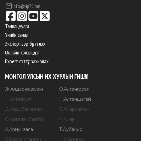
info@vip76.mn
Танилцуулга
Үнийн санал
Экспертээр бүртгүүлэх
Онлайн хэлэлцүүлэг
Expert сэтгүүл захиалах
МОНГОЛ УЛСЫН ИХ ХУРЛЫН ГИШҮҮН
Ж
.
Алдаржавхлан
О
.
Алтангэрэл
Н
.
Алтанхуяг
Н
.
Алтаншагай
Д
.
Амарбаясгалан
С
.
Амарсайхан
О
.
Амгаланбаатар
Ч
.
Анар
А
.
Ариунзаяа
Т
.
Аубакир
Х
.
Баасанжаргал
Ц
.
Баатархүү