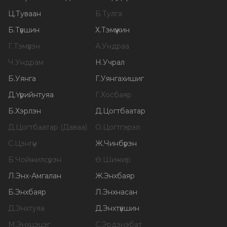
Ц
.
Туваан
Б
.
Тулга
Б
.
Түвшин
Х
.
Тэмүүжин
Г
.
Тэмүүлэн
А
.
Ундраа
Ч
.
Ундрам
Н
.
Учрал
Б
.
Уянга
Г
.
Уянгахишиг
Д
.
Үүрийнтуяа
Г
.
Хосбаяр
Б
.
Хэрлэн
Д
.
Цогтбаатар
Д
.
Цогтбаатар (Даваа)
О
.
Цогтгэрэл
С
.
Цэнгүүн
Ж
.
Чинбүрэн
Б
.
Чойжилсүрэн
Ө
.
Шижир
Л
.
Энх-Амгалан
Ж
.
Энхбаяр
Б
.
Энхбаяр
Л
.
Энхнасан
Д
.
Энхтуяа
Д
.
Энхтүвшин
М
.
Энхцэцэг
С
.
Эрдэнэбат