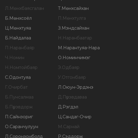
Л
.
Мөнхбаясгалан
Т
.
Мөнхсайхан
Б
.
Мөнхсоёл
П
.
Мөнхтулга
Ц
.
Мөнхтуяа
З
.
Мэндсайхан
Б
.
Найдалаа
Н
.
Наранбаатар
П
.
Наранбаяр
М
.
Нарантуяа-Нара
Ч
.
Номин
О
.
Номинчимэг
Н
.
Номтойбаяр
Э
.
Одбаяр
С
.
Одонтуяа
У
.
Отгонбаяр
Г
.
Очирбат
Л
.
Оюун-Эрдэнэ
Б
.
Пунсалмаа
Д
.
Пүрэвдаваа
Б
.
Пүрэвдорж
Д
.
Рэгдэл
П
.
Сайнзориг
Ц
.
Сандаг-Очир
О
.
Саранчулуун
М
.
Сарнай
Л
.
Соронзонболд
Р
.
Сэддорж