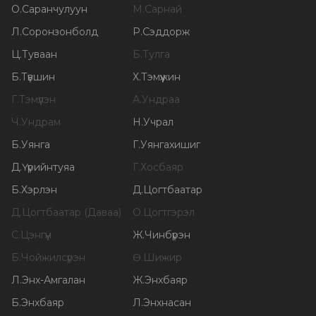
О
.
Саранчулуун
М
.
Сарнай
Л
.
Соронзонболд
Р
.
Сэддорж
Ц
.
Туваан
Б
.
Тулга
Б
.
Түвшин
Х
.
Тэмүүжин
Г
.
Тэмүүлэн
А
.
Ундраа
Ч
.
Ундрам
Н
.
Учрал
Б
.
Уянга
Г
.
Уянгахишиг
Д
.
Үүрийнтуяа
Г
.
Хосбаяр
Б
.
Хэрлэн
Д
.
Цогтбаатар
Д
.
Цогтбаатар (Даваа)
О
.
Цогтгэрэл
С
.
Цэнгүүн
Ж
.
Чинбүрэн
Б
.
Чойжилсүрэн
Ө
.
Шижир
Л
.
Энх-Амгалан
Ж
.
Энхбаяр
Б
.
Энхбаяр
Л
.
Энхнасан