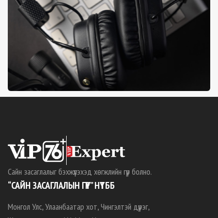
Сайн засаглалыг бэхжүүлэхэд хөгжлийн гүүр болно.
“САЙН ЗАСАГЛАЛЫН ГҮҮР” НҮТББ
Монгол Улс, Улаанбаатар хот, Чингэлтэй дүүрэг,