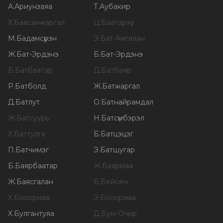
А
.
Ариунзаяа
Т
.
Аубакир
Х
.
Баасанжаргал
Ц
.
Баатархүү
М
.
Бадамсүрэн
Э
.
Бат-Амгалан
Ж
.
Бат-Эрдэнэ
Б
.
Бат-Эрдэнэ
Б
.
Батбаатар
Д
.
Батбаяр
Р
.
Батболд
Ж
.
Батжаргал
Д
.
Батлут
О
.
Батнайрамдал
Ж
.
Батсуурь
Н
.
Батсүмбэрэл
Х
.
Баттулга
Б
.
Батцэцэг
П
.
Батчимэг
Э
.
Батшугар
Б
.
Баярбаатар
Ж
.
Баярмаа
Ж
.
Баясгалан
Б
.
Бейсен
Х
.
Болормаа
Э
.
Болормаа
Х
.
Булгантуяа
Д
.
Бум-Очир