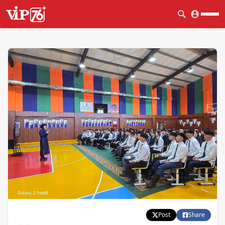
Post
Share