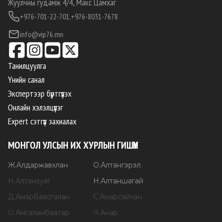
Жуулчны гудамж 4/4, Макс Цамхаг
+976-701-22-701,
+976-8031-7678
info@vip76.mn
Танилцуулга
Үнийн санал
Экспертээр бүртгүүлэх
Онлайн хэлэлцүүлэг
Expert сэтгүүл захиалах
МОНГОЛ УЛСЫН ИХ ХУРЛЫН ГИШҮҮН
Ж
.
Алдаржавхлан
О
.
Алтангэрэл
Н
.
Алтанхуяг
Н
.
Алтаншагай
Д
.
Амарбаясгалан
С
.
Амарсайхан
О
.
Амгаланбаатар
Ч
.
Анар