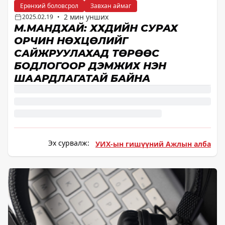
Ерөнхий боловсрол
Завхан аймаг
2 мин унших
2025.02.19
•
М.МАНДХАЙ: ХҮҮХДИЙН СУРАХ
ОРЧИН НӨХЦӨЛИЙГ
САЙЖРУУЛАХАД ТӨРӨӨС
БОДЛОГООР ДЭМЖИХ НЭН
ШААРДЛАГАТАЙ БАЙНА
Эх сурвалж:
УИХ-ын гишүүний Ажлын алба