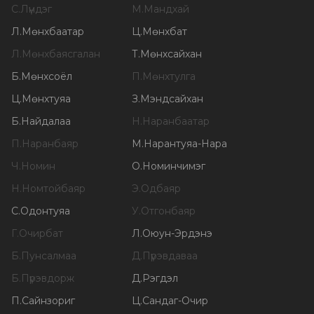
С
.
Лүндэг
М
.
Мандхай
Л
.
Мөнхбаатар
Ц
.
Мөнхбат
Л
.
Мөнхбаясгалан
Т
.
Мөнхсайхан
Б
.
Мөнхсоёл
П
.
Мөнхтулга
Ц
.
Мөнхтуяа
З
.
Мэндсайхан
Б
.
Найдалаа
Н
.
Наранбаатар
П
.
Наранбаяр
М
.
Нарантуяа-Нара
Ч
.
Номин
О
.
Номинчимэг
Н
.
Номтойбаяр
Э
.
Одбаяр
С
.
Одонтуяа
У
.
Отгонбаяр
Г
.
Очирбат
Л
.
Оюун-Эрдэнэ
Б
.
Пунсалмаа
Д
.
Пүрэвдаваа
Б
.
Пүрэвдорж
Д
.
Рэгдэл
П
.
Сайнзориг
Ц
.
Сандаг-Очир