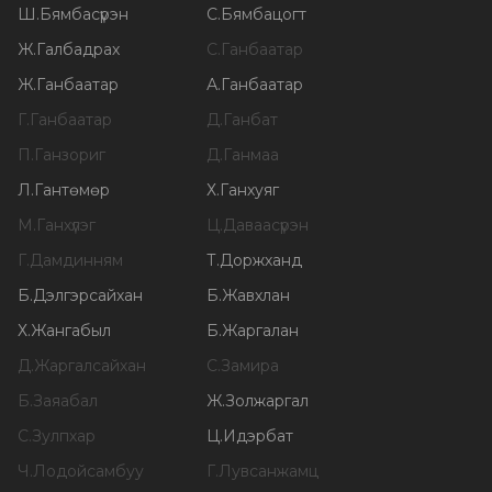
Ш
.
Бямбасүрэн
С
.
Бямбацогт
Ж
.
Галбадрах
С
.
Ганбаатар
Ж
.
Ганбаатар
А
.
Ганбаатар
Г
.
Ганбаатар
Д
.
Ганбат
П
.
Ганзориг
Д
.
Ганмаа
Л
.
Гантөмөр
Х
.
Ганхуяг
М
.
Ганхүлэг
Ц
.
Даваасүрэн
Г
.
Дамдинням
Т
.
Доржханд
Б
.
Дэлгэрсайхан
Б
.
Жавхлан
Х
.
Жангабыл
Б
.
Жаргалан
Д
.
Жаргалсайхан
С
.
Замира
Б
.
Заяабал
Ж
.
Золжаргал
С
.
Зулпхар
Ц
.
Идэрбат
Ч
.
Лодойсамбуу
Г
.
Лувсанжамц