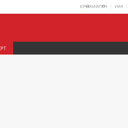
ЕРӨНХИЙЛӨГЧ
УИХ
ЕРТ