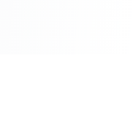
Сайн засаглалыг бэхжүүлэхэд хөгжлийн гүүр болно.
“САЙН ЗАСАГЛАЛЫН ГҮҮР” НҮТББ