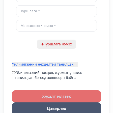
Туршлага нэмэх
Үйлчилгээний нөхцөлтэй танилцах →
Үйлчилгээний нөхцөл, журмыг уншиж
танилцсан бөгөөд зөвшөөрч байна.
Хүсэлт илгээх
Цэвэрлэх