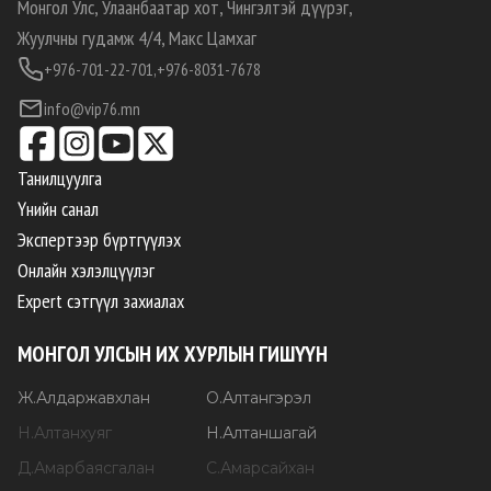
Монгол Улс, Улаанбаатар хот, Чингэлтэй дүүрэг,
Жуулчны гудамж 4/4, Макс Цамхаг
+976-701-22-701,
+976-8031-7678
info@vip76.mn
Танилцуулга
Үнийн санал
Экспертээр бүртгүүлэх
Онлайн хэлэлцүүлэг
Expert сэтгүүл захиалах
МОНГОЛ УЛСЫН ИХ ХУРЛЫН ГИШҮҮН
Ж
.
Алдаржавхлан
О
.
Алтангэрэл
Н
.
Алтанхуяг
Н
.
Алтаншагай
Д
.
Амарбаясгалан
С
.
Амарсайхан