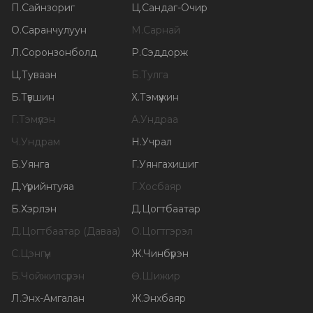
П
.
Сайнзориг
Ц
.
Сандаг-Очир
О
.
Саранчулуун
М
.
Сарнай
Л
.
Соронзонболд
Р
.
Сэддорж
Ц
.
Туваан
Б
.
Тулга
Б
.
Түвшин
Х
.
Тэмүүжин
Г
.
Тэмүүлэн
А
.
Ундраа
Ч
.
Ундрам
Н
.
Учрал
Б
.
Уянга
Г
.
Уянгахишиг
Д
.
Үүрийнтуяа
Г
.
Хосбаяр
Б
.
Хэрлэн
Д
.
Цогтбаатар
Д
.
Цогтбаатар (Даваа)
О
.
Цогтгэрэл
С
.
Цэнгүүн
Ж
.
Чинбүрэн
Б
.
Чойжилсүрэн
Ө
.
Шижир
Л
.
Энх-Амгалан
Ж
.
Энхбаяр