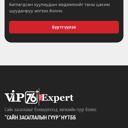
батлагдсан хуулиудын мэдээллийг таны цахим
шууданруу илгээх болно.
Бүртгүүлэх
Сайн засаглалыг бэхжүүлэхэд хөгжлийн гүүр болно.
“САЙН ЗАСАГЛАЛЫН ГҮҮР” НҮТББ