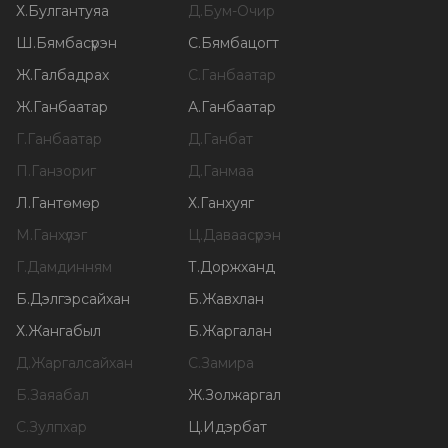
Х
.
Булгантуяа
Д
.
Бум-Очир
Ш
.
Бямбасүрэн
С
.
Бямбацогт
Ж
.
Галбадрах
С
.
Ганбаатар
Ж
.
Ганбаатар
А
.
Ганбаатар
Г
.
Ганбаатар
Д
.
Ганбат
П
.
Ганзориг
Д
.
Ганмаа
Л
.
Гантөмөр
Х
.
Ганхуяг
М
.
Ганхүлэг
Ц
.
Даваасүрэн
Г
.
Дамдинням
Т
.
Доржханд
Б
.
Дэлгэрсайхан
Б
.
Жавхлан
Х
.
Жангабыл
Б
.
Жаргалан
Д
.
Жаргалсайхан
С
.
Замира
Б
.
Заяабал
Ж
.
Золжаргал
С
.
Зулпхар
Ц
.
Идэрбат