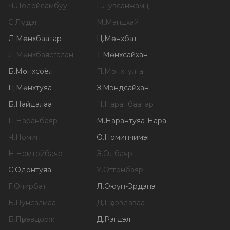
Ч
.
Лодойсамбуу
Г
.
Лувсанжамц
С
.
Лүндэг
М
.
Мандхай
Л
.
Мөнхбаатар
Ц
.
Мөнхбат
Л
.
Мөнхбаясгалан
Т
.
Мөнхсайхан
Б
.
Мөнхсоёл
П
.
Мөнхтулга
Ц
.
Мөнхтуяа
З
.
Мэндсайхан
Б
.
Найдалаа
Н
.
Наранбаатар
П
.
Наранбаяр
М
.
Нарантуяа-Нара
Ч
.
Номин
О
.
Номинчимэг
Н
.
Номтойбаяр
Э
.
Одбаяр
С
.
Одонтуяа
У
.
Отгонбаяр
Г
.
Очирбат
Л
.
Оюун-Эрдэнэ
Б
.
Пунсалмаа
Д
.
Пүрэвдаваа
Б
.
Пүрэвдорж
Д
.
Рэгдэл