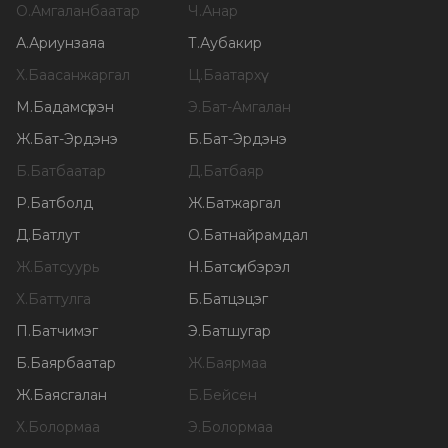
О
.
Амгаланбаатар
Ч
.
Анар
А
.
Ариунзаяа
Т
.
Аубакир
Х
.
Баасанжаргал
Ц
.
Баатархүү
М
.
Бадамсүрэн
Э
.
Бат-Амгалан
Ж
.
Бат-Эрдэнэ
Б
.
Бат-Эрдэнэ
Б
.
Батбаатар
Д
.
Батбаяр
Р
.
Батболд
Ж
.
Батжаргал
Д
.
Батлут
О
.
Батнайрамдал
Ж
.
Батсуурь
Н
.
Батсүмбэрэл
Х
.
Баттулга
Б
.
Батцэцэг
П
.
Батчимэг
Э
.
Батшугар
Б
.
Баярбаатар
Ж
.
Баярмаа
Ж
.
Баясгалан
Б
.
Бейсен
Х
.
Болормаа
Э
.
Болормаа