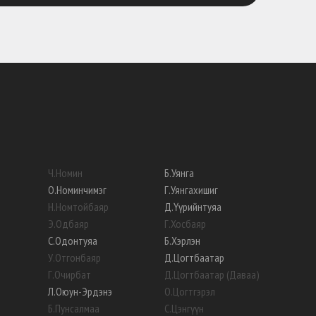
Ч
.
Номин
Б
.
Уянга
О
.
Номинчимэг
Г
.
Уянгахишиг
Н
.
Номтойбаяр
Д
.
Үүрийнтуяа
Э
.
Одбаяр
Г
.
Хосбаяр
С
.
Одонтуяа
Б
.
Хэрлэн
У
.
Отгонбаяр
Д
.
Цогтбаатар
Г
.
Очирбат
Д
.
Цогтбаатар (Даваа)
Л
.
Оюун-Эрдэнэ
О
.
Цогтгэрэл
Б
.
Пунсалмаа
С
.
Цэнгүүн