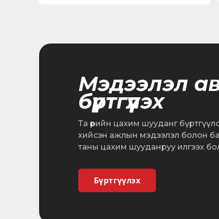
Мэдээлэл а
бүртгүүлэх
Та өөрийн цахим шууданг бүртгүүл
хийсэн ажлын мэдээлэл болон б
таны цахим шууданруу илгээх бо
Бүртгүүлэх