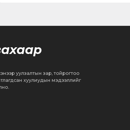
вахаар
сэнээр уулзалтын зар, тойрогтоо
атлагдсан хуулиудын мэдээллийг
лно.