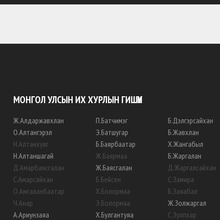
МОНГОЛ УЛСЫН ИХ ХУРЛЫН ГИШҮҮН
Ж
.
Алдаржавхлан
П
.
Батчимэг
Б
.
Дэлгэрсайхан
О
.
Алтангэрэл
Э
.
Батшугар
Б
.
Жавхлан
Н
.
Алтанхуяг
Б
.
Баярбаатар
Х
.
Жангабыл
Н
.
Алтаншагай
Ж
.
Баярмаа
Б
.
Жаргалан
Д
.
Амарбаясгалан
Ж
.
Баясгалан
Д
.
Жаргалсайхан
С
.
Амарсайхан
Б
.
Бейсен
С
.
Замира
О
.
Амгаланбаатар
Х
.
Болормаа
Б
.
Заяабал
Ч
.
Анар
Э
.
Болормаа
Ж
.
Золжаргал
А
.
Ариунзаяа
Х
.
Булгантуяа
С
.
Зулпхар