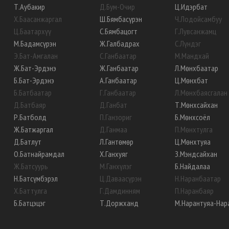
Т
.
Аубакир
Д
.
Бум-Очир
Ц
.
Идэрбат
Х
.
Баасанжаргал
Ш
.
Бямбасүрэн
Ч
.
Лодойсамбуу
Ц
.
Баатархүү
С
.
Бямбацогт
Г
.
Лувсанжамц
М
.
Бадамсүрэн
Ж
.
Галбадрах
С
.
Лүндэг
Э
.
Бат-Амгалан
С
.
Ганбаатар
М
.
Мандхай
Ж
.
Бат-Эрдэнэ
Ж
.
Ганбаатар
Л
.
Мөнхбаатар
Б
.
Бат-Эрдэнэ
А
.
Ганбаатар
Ц
.
Мөнхбат
Б
.
Батбаатар
Г
.
Ганбаатар
Л
.
Мөнхбаясгалан
Д
.
Батбаяр
Д
.
Ганбат
Т
.
Мөнхсайхан
Р
.
Батболд
П
.
Ганзориг
Б
.
Мөнхсоёл
Ж
.
Батжаргал
Д
.
Ганмаа
П
.
Мөнхтулга
Д
.
Батлут
Л
.
Гантөмөр
Ц
.
Мөнхтуяа
О
.
Батнайрамдал
Х
.
Ганхуяг
З
.
Мэндсайхан
Ж
.
Батсуурь
М
.
Ганхүлэг
Б
.
Найдалаа
Н
.
Батсүмбэрэл
Ц
.
Даваасүрэн
Н
.
Наранбаатар
Х
.
Баттулга
Г
.
Дамдинням
П
.
Наранбаяр
Б
.
Батцэцэг
Т
.
Доржханд
М
.
Нарантуяа-Нар