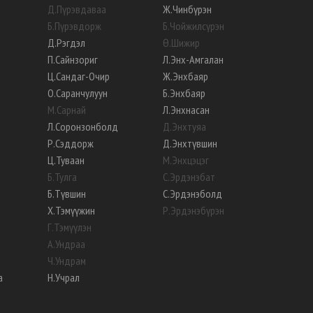
Д
.
Пүрэвдаваа
Ж
.
Чинбүрэн
Б
.
Пүрэвдорж
Б
.
Чойжилсүрэн
Д
.
Рэгдэл
Ө
.
Шижир
П
.
Сайнзориг
Л
.
Энх-Амгалан
Ц
.
Сандаг-Очир
Ж
.
Энхбаяр
О
.
Саранчулуун
Б
.
Энхбаяр
М
.
Сарнай
Л
.
Энхнасан
Л
.
Соронзонболд
Д
.
Энхтуяа
Р
.
Сэддорж
Д
.
Энхтүвшин
Ц
.
Туваан
М
.
Энхцэцэг
Б
.
Тулга
С
.
Эрдэнэбат
Б
.
Түвшин
С
.
Эрдэнэболд
Х
.
Тэмүүжин
Р
.
Эрдэнэбүрэн
Г
.
Тэмүүлэн
А
.
Ундраа
Ч
.
Ундрам
а
Н
.
Учрал