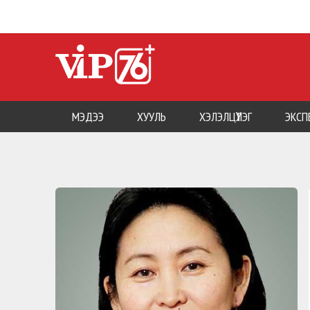
МЭДЭЭ
ХУУЛЬ
ХЭЛЭЛЦҮҮЛЭГ
ЭКСП