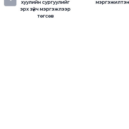
хуулийн сургуулийг
мэргэжилтэ
эрх зүйч мэргэжлээр
төгсөв