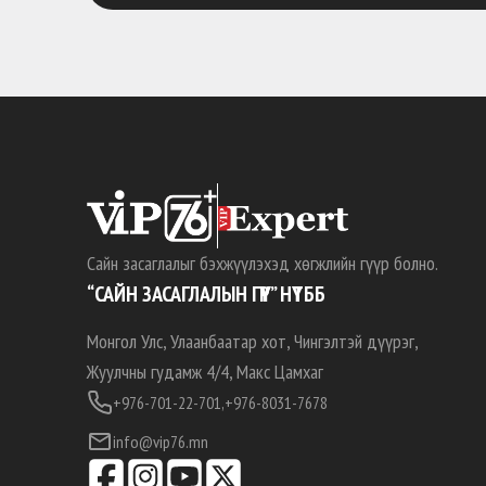
Сайн засаглалыг бэхжүүлэхэд хөгжлийн гүүр болно.
“САЙН ЗАСАГЛАЛЫН ГҮҮР” НҮТББ
Монгол Улс, Улаанбаатар хот, Чингэлтэй дүүрэг,
Жуулчны гудамж 4/4, Макс Цамхаг
+976-701-22-701,
+976-8031-7678
info@vip76.mn