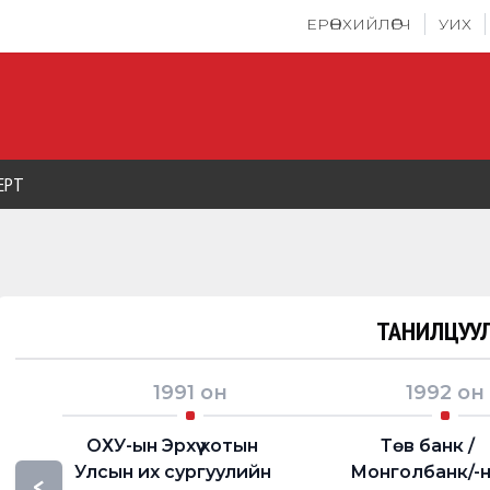
ЕРӨНХИЙЛӨГЧ
УИХ
ЕРТ
ТАНИЛЦУУЛ
1991
он
1992
он
ОХУ-ын Эрхүү хотын
Төв банк /
Улсын их сургуулийн
Монголбанк/-
<