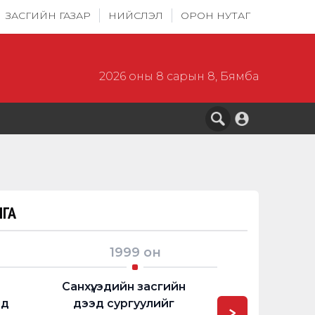
ЗАСГИЙН ГАЗАР
НИЙСЛЭЛ
ОРОН НУТАГ
2026 оны 8 сарын 8, Бямба
ГА
1999
он
2005
Санхүү, эдийн засгийн
Колумбын 
нд
дээд сургуулийг
сургуулийн 
>