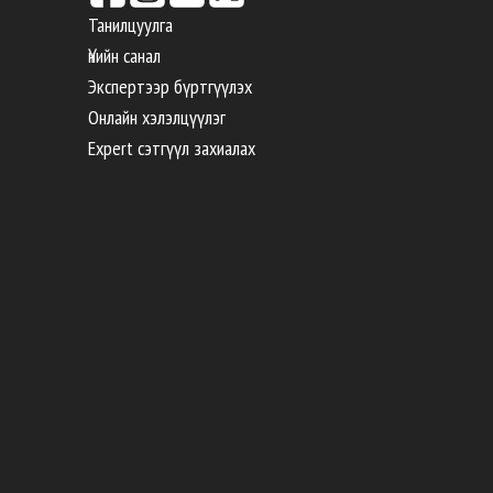
Танилцуулга
Үнийн санал
Экспертээр бүртгүүлэх
Онлайн хэлэлцүүлэг
Expert сэтгүүл захиалах