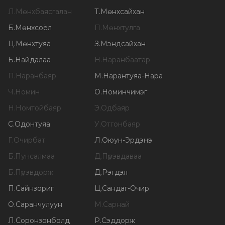
Л
.
Мөнхбаясгалан
Т
.
Мөнхсайхан
Б
.
Мөнхсоёл
П
.
Мөнхтулга
Ц
.
Мөнхтуяа
З
.
Мэндсайхан
Б
.
Найдалаа
Н
.
Наранбаатар
П
.
Наранбаяр
М
.
Нарантуяа-Нара
Ч
.
Номин
О
.
Номинчимэг
Н
.
Номтойбаяр
Э
.
Одбаяр
С
.
Одонтуяа
У
.
Отгонбаяр
Г
.
Очирбат
Л
.
Оюун-Эрдэнэ
Б
.
Пунсалмаа
Д
.
Пүрэвдаваа
Б
.
Пүрэвдорж
Д
.
Рэгдэл
П
.
Сайнзориг
Ц
.
Сандаг-Очир
О
.
Саранчулуун
М
.
Сарнай
Л
.
Соронзонболд
Р
.
Сэддорж