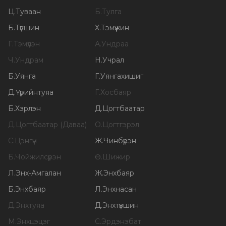
Ц
.
Туваан
Б
.
Тулга
Б
.
Түвшин
Х
.
Тэмүүжин
Г
.
Тэмүүлэн
А
.
Ундраа
Ч
.
Ундрам
Н
.
Учрал
Б
.
Уянга
Г
.
Уянгахишиг
Д
.
Үүрийнтуяа
Г
.
Хосбаяр
Б
.
Хэрлэн
Д
.
Цогтбаатар
Д
.
Цогтбаатар (Даваа)
О
.
Цогтгэрэл
С
.
Цэнгүүн
Ж
.
Чинбүрэн
Б
.
Чойжилсүрэн
Ө
.
Шижир
Л
.
Энх-Амгалан
Ж
.
Энхбаяр
Б
.
Энхбаяр
Л
.
Энхнасан
Д
.
Энхтуяа
Д
.
Энхтүвшин
М
.
Энхцэцэг
С
.
Эрдэнэбат