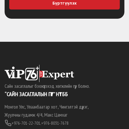
Бүртгүүлэх
Сайн засаглалыг бэхжүүлэхэд хөгжлийн гүүр болно.
“САЙН ЗАСАГЛАЛЫН ГҮҮР” НҮТББ
Монгол Улс, Улаанбаатар хот, Чингэлтэй дүүрэг,
Жуулчны гудамж 4/4, Макс Цамхаг
+976-701-22-701,
+976-8031-7678