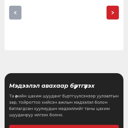
<
>
Мэдээлэл авахаар бүртгүүлэх
Та өөрийн цахим шууданг бүртгүүлсэнээр уулзалтын
зар, тойрогтоо хийсэн ажлын мэдээлэл болон
батлагдсан хуулиудын мэдээллийг таны цахим
шууданруу илгээх болно.