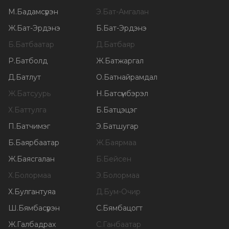
М
.
Бадамсүрэн
Э
.
Бат-Амгалан
Ж
.
Бат-Эрдэнэ
Б
.
Бат-Эрдэнэ
Б
.
Батбаатар
Д
.
Батбаяр
Р
.
Батболд
Ж
.
Батжаргал
Д
.
Батлут
О
.
Батнайрамдал
Ж
.
Батсуурь
Н
.
Батсүмбэрэл
Х
.
Баттулга
Б
.
Батцэцэг
П
.
Батчимэг
Э
.
Батшугар
Б
.
Баярбаатар
Ж
.
Баярмаа
Ж
.
Баясгалан
Б
.
Бейсен
Х
.
Болормаа
Э
.
Болормаа
Х
.
Булгантуяа
Д
.
Бум-Очир
Ш
.
Бямбасүрэн
С
.
Бямбацогт
Ж
.
Галбадрах
С
.
Ганбаатар