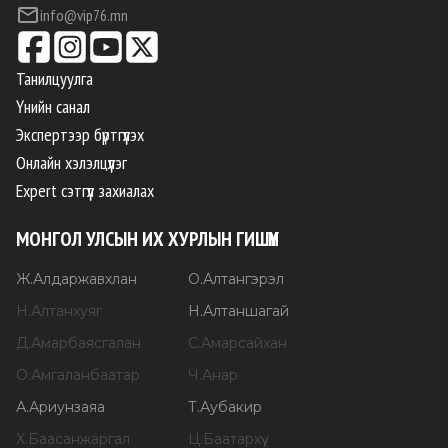
info@vip76.mn
Танилцуулга
Үнийн санал
Экспертээр бүртгүүлэх
Онлайн хэлэлцүүлэг
Expert сэтгүүл захиалах
МОНГОЛ УЛСЫН ИХ ХУРЛЫН ГИШҮҮН
Ж
.
Алдаржавхлан
О
.
Алтангэрэл
Н
.
Алтанхуяг
Н
.
Алтаншагай
Д
.
Амарбаясгалан
С
.
Амарсайхан
О
.
Амгаланбаатар
Ч
.
Анар
А
.
Ариунзаяа
Т
.
Аубакир
Х
.
Баасанжаргал
Ц
.
Баатархүү