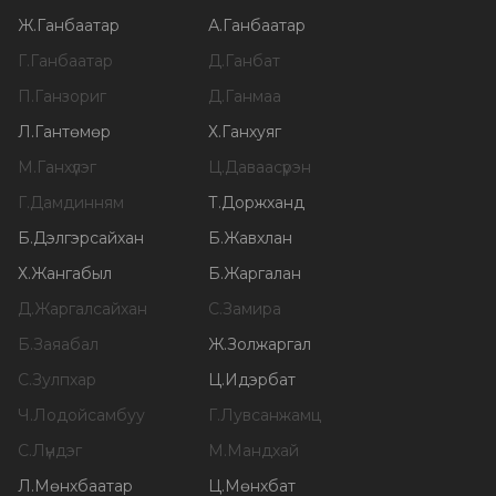
Ж
.
Ганбаатар
А
.
Ганбаатар
Г
.
Ганбаатар
Д
.
Ганбат
П
.
Ганзориг
Д
.
Ганмаа
Л
.
Гантөмөр
Х
.
Ганхуяг
М
.
Ганхүлэг
Ц
.
Даваасүрэн
Г
.
Дамдинням
Т
.
Доржханд
Б
.
Дэлгэрсайхан
Б
.
Жавхлан
Х
.
Жангабыл
Б
.
Жаргалан
Д
.
Жаргалсайхан
С
.
Замира
Б
.
Заяабал
Ж
.
Золжаргал
С
.
Зулпхар
Ц
.
Идэрбат
Ч
.
Лодойсамбуу
Г
.
Лувсанжамц
С
.
Лүндэг
М
.
Мандхай
Л
.
Мөнхбаатар
Ц
.
Мөнхбат