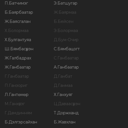
П
.
Батчимэг
Э
.
Батшугар
Б
.
Баярбаатар
Ж
.
Баярмаа
Ж
.
Баясгалан
Б
.
Бейсен
Х
.
Болормаа
Э
.
Болормаа
Х
.
Булгантуяа
Д
.
Бум-Очир
Ш
.
Бямбасүрэн
С
.
Бямбацогт
Ж
.
Галбадрах
С
.
Ганбаатар
Ж
.
Ганбаатар
А
.
Ганбаатар
Г
.
Ганбаатар
Д
.
Ганбат
П
.
Ганзориг
Д
.
Ганмаа
Л
.
Гантөмөр
Х
.
Ганхуяг
М
.
Ганхүлэг
Ц
.
Даваасүрэн
Г
.
Дамдинням
Т
.
Доржханд
Б
.
Дэлгэрсайхан
Б
.
Жавхлан