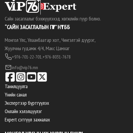
Сайн засаглалыг бэхжүүлэхэд хөгжлийн гүүр болно.
“САЙН ЗАСАГЛАЛЫН ГҮҮР” НҮТББ
Монгол Улс, Улаанбаатар хот, Чингэлтэй дүүрэг,
Жуулчны гудамж 4/4, Макс Цамхаг
+976-701-22-701,
+976-8031-7678
info@vip76.mn
Танилцуулга
Үнийн санал
Экспертээр бүртгүүлэх
Онлайн хэлэлцүүлэг
Expert сэтгүүл захиалах