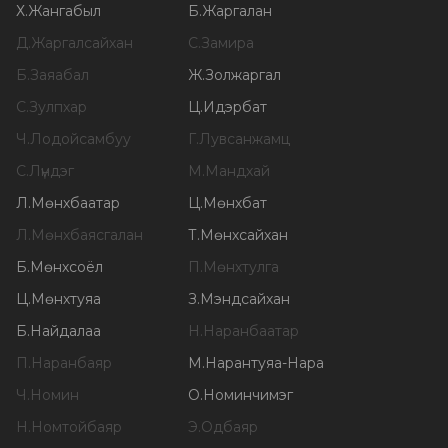
Х
.
Жангабыл
Б
.
Жаргалан
Д
.
Жаргалсайхан
С
.
Замира
Б
.
Заяабал
Ж
.
Золжаргал
С
.
Зулпхар
Ц
.
Идэрбат
Ч
.
Лодойсамбуу
Г
.
Лувсанжамц
С
.
Лүндэг
М
.
Мандхай
Л
.
Мөнхбаатар
Ц
.
Мөнхбат
Л
.
Мөнхбаясгалан
Т
.
Мөнхсайхан
Б
.
Мөнхсоёл
П
.
Мөнхтулга
Ц
.
Мөнхтуяа
З
.
Мэндсайхан
Б
.
Найдалаа
Н
.
Наранбаатар
П
.
Наранбаяр
М
.
Нарантуяа-Нара
Ч
.
Номин
О
.
Номинчимэг
Н
.
Номтойбаяр
Э
.
Одбаяр