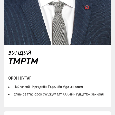
ЗУНДУЙ
ТӨМӨРТӨМӨӨ
ОРОН НУТАГ
Нийслэлийн Иргэдийн Төлөөлөгчийн Хурлын төлөөлөгч
Улаанбаатар орон сууцжуулалт ХХК-ийн гүйцэтгэх захирал