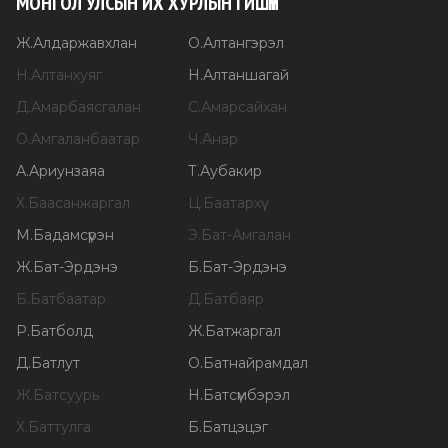
МОНГОЛ УЛСЫН ИХ ХУРЛЫН ГИШҮҮН
Ж
.
Алдаржавхлан
О
.
Алтангэрэл
Н
.
Алтанхуяг
Н
.
Алтаншагай
Д
.
Амарбаясгалан
С
.
Амарсайхан
О
.
Амгаланбаатар
Ч
.
Анар
А
.
Ариунзаяа
Т
.
Аубакир
Х
.
Баасанжаргал
Ц
.
Баатархүү
М
.
Бадамсүрэн
Э
.
Бат-Амгалан
Ж
.
Бат-Эрдэнэ
Б
.
Бат-Эрдэнэ
Б
.
Батбаатар
Д
.
Батбаяр
Р
.
Батболд
Ж
.
Батжаргал
Д
.
Батлут
О
.
Батнайрамдал
Ж
.
Батсуурь
Н
.
Батсүмбэрэл
Х
.
Баттулга
Б
.
Батцэцэг