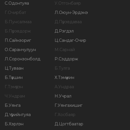
С
.
Одонтуяа
У
.
Отгонбаяр
Г
.
Очирбат
Л
.
Оюун-Эрдэнэ
Б
.
Пунсалмаа
Д
.
Пүрэвдаваа
Б
.
Пүрэвдорж
Д
.
Рэгдэл
П
.
Сайнзориг
Ц
.
Сандаг-Очир
О
.
Саранчулуун
М
.
Сарнай
Л
.
Соронзонболд
Р
.
Сэддорж
Ц
.
Туваан
Б
.
Тулга
Б
.
Түвшин
Х
.
Тэмүүжин
Г
.
Тэмүүлэн
А
.
Ундраа
Ч
.
Ундрам
Н
.
Учрал
Б
.
Уянга
Г
.
Уянгахишиг
Д
.
Үүрийнтуяа
Г
.
Хосбаяр
Б
.
Хэрлэн
Д
.
Цогтбаатар