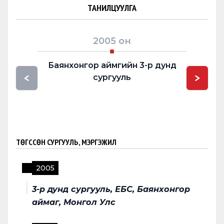
ТАНИЛЦУУЛГА
2005
он
Баянхонгор аймгийн 3-р дунд
“Их мон
<
>
сургууль
ТӨГССӨН СУРГУУЛЬ, МЭРГЭЖИЛ
2005
3-р дунд сургууль, ЕБС, Баянхонгор
аймаг, Монгол Улс