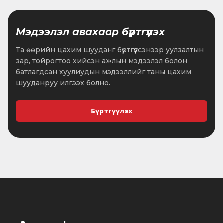
Мэдээлэл авахаар бүртгүүлэх
Та өөрийн цахим шууданг бүртгүүлсэнээр уулзалтын
зар, тойрогтоо хийсэн ажлын мэдээлэл болон
батлагдсан хуулиудын мэдээллийг таны цахим
шууданруу илгээх болно.
Бүртгүүлэх