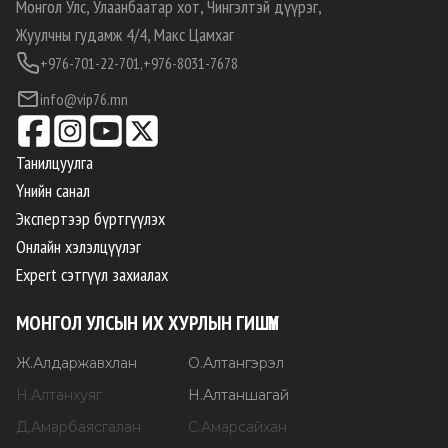
Монгол Улс, Улаанбаатар хот, Чингэлтэй дүүрэг,
Жуулчны гудамж 4/4, Макс Цамхаг
+976-701-22-701,
+976-8031-7678
info@vip76.mn
Танилцуулга
Үнийн санал
Экспертээр бүртгүүлэх
Онлайн хэлэлцүүлэг
Expert сэтгүүл захиалах
МОНГОЛ УЛСЫН ИХ ХУРЛЫН ГИШҮҮН
Ж
.
Алдаржавхлан
О
.
Алтангэрэл
Н
.
Алтанхуяг
Н
.
Алтаншагай
Д
.
Амарбаясгалан
С
.
Амарсайхан