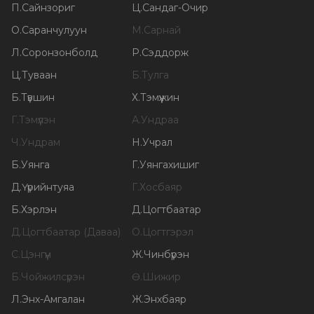
П
.
Сайнзориг
Ц
.
Сандаг-Очир
О
.
Саранчулуун
М
.
Сарнай
Л
.
Соронзонболд
Р
.
Сэддорж
Ц
.
Туваан
Б
.
Тулга
Б
.
Түвшин
Х
.
Тэмүүжин
Г
.
Тэмүүлэн
А
.
Ундраа
Ч
.
Ундрам
Н
.
Учрал
Б
.
Уянга
Г
.
Уянгахишиг
Д
.
Үүрийнтуяа
Г
.
Хосбаяр
Б
.
Хэрлэн
Д
.
Цогтбаатар
Д
.
Цогтбаатар (Даваа)
О
.
Цогтгэрэл
С
.
Цэнгүүн
Ж
.
Чинбүрэн
Б
.
Чойжилсүрэн
Ө
.
Шижир
Л
.
Энх-Амгалан
Ж
.
Энхбаяр