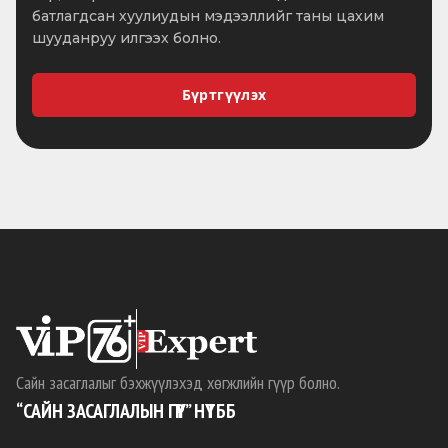
батлагдсан хуулиудын мэдээллийг таны цахим
шууданруу илгээх болно.
Бүртгүүлэх
Сайн засаглалыг бэхжүүлэхэд хөгжлийн гүүр болно.
“САЙН ЗАСАГЛАЛЫН ГҮҮР” НҮТББ