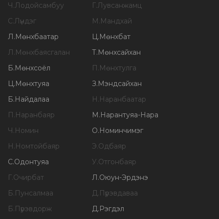
Ч
.
Лодойсамбуу
Г
.
Лувсанжамц
С
.
Лүндэг
М
.
Мандхай
Л
.
Мөнхбаатар
Ц
.
Мөнхбат
Л
.
Мөнхбаясгалан
Т
.
Мөнхсайхан
Б
.
Мөнхсоёл
П
.
Мөнхтулга
Ц
.
Мөнхтуяа
З
.
Мэндсайхан
Б
.
Найдалаа
Н
.
Наранбаатар
П
.
Наранбаяр
М
.
Нарантуяа-Нара
Ч
.
Номин
О
.
Номинчимэг
Н
.
Номтойбаяр
Э
.
Одбаяр
С
.
Одонтуяа
У
.
Отгонбаяр
Г
.
Очирбат
Л
.
Оюун-Эрдэнэ
Б
.
Пунсалмаа
Д
.
Пүрэвдаваа
Б
.
Пүрэвдорж
Д
.
Рэгдэл