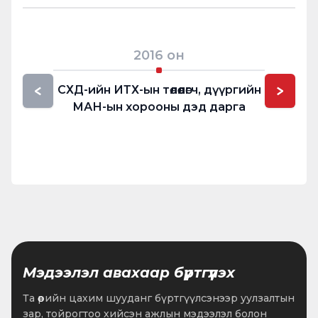
2016
он
<
>
СХД-ийн ИТХ-ын төлөөлөгч, дүүргийн
Сонгин
МАН-ын хорооны дэд дарга
Мэдээлэл авахаар бүртгүүлэх
Та өөрийн цахим шууданг бүртгүүлсэнээр уулзалтын
зар, тойрогтоо хийсэн ажлын мэдээлэл болон