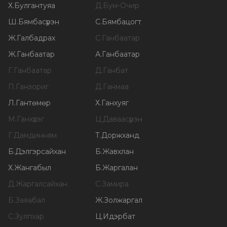
Х
.
Булгантуяа
Д
.
Бум-Очир
Ш
.
Бямбасүрэн
С
.
Бямбацогт
Ж
.
Галбадрах
С
.
Ганбаатар
Ж
.
Ганбаатар
А
.
Ганбаатар
Г
.
Ганбаатар
Д
.
Ганбат
П
.
Ганзориг
Д
.
Ганмаа
Л
.
Гантөмөр
Х
.
Ганхуяг
М
.
Ганхүлэг
Ц
.
Даваасүрэн
Г
.
Дамдинням
Т
.
Доржханд
Б
.
Дэлгэрсайхан
Б
.
Жавхлан
Х
.
Жангабыл
Б
.
Жаргалан
Д
.
Жаргалсайхан
С
.
Замира
Б
.
Заяабал
Ж
.
Золжаргал
С
.
Зулпхар
Ц
.
Идэрбат