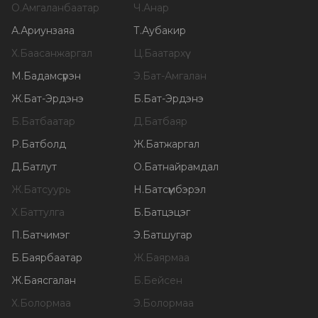
О
.
Амгаланбаатар
Ч
.
Анар
А
.
Ариунзаяа
Т
.
Аубакир
Х
.
Баасанжаргал
Ц
.
Баатархүү
М
.
Бадамсүрэн
Э
.
Бат-Амгалан
Ж
.
Бат-Эрдэнэ
Б
.
Бат-Эрдэнэ
Б
.
Батбаатар
Д
.
Батбаяр
Р
.
Батболд
Ж
.
Батжаргал
Д
.
Батлут
О
.
Батнайрамдал
Ж
.
Батсуурь
Н
.
Батсүмбэрэл
Х
.
Баттулга
Б
.
Батцэцэг
П
.
Батчимэг
Э
.
Батшугар
Б
.
Баярбаатар
Ж
.
Баярмаа
Ж
.
Баясгалан
Б
.
Бейсен
Х
.
Болормаа
Э
.
Болормаа